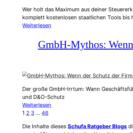
g
&
Wer holt das Maximum aus deiner Steuererk
s
f
komplett kostenlosen staatlichen Tools bis
s
r
:
Weiterlesen
y
e
S
s
i
t
GmbH-Mythos: Wenn de
t
e
e
e
A
u
m
u
e
M
s
r
I
k
e
R
u
Der große GmbH-Irrtum: Wann Geschäftsfüh
r
:
n
und D&O-Schutz
k
W
f
:
Weiterlesen
l
i
t
G
1
2
3
…
46
ä
e
e
m
r
u
i
Die Inhalte dieses
Schufa Ratgeber Blogs
di
b
u
n