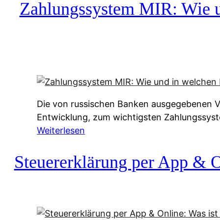
c
Zahlungssystem MIR: Wie un
h
u
f
a
-
A
l
Die von russischen Banken ausgegebenen Vis
t
Entwicklung, zum wichtigsten Zahlungssys
e
:
Weiterlesen
r
Z
n
a
Steuererklärung per App & On
a
h
t
l
i
u
v
n
e