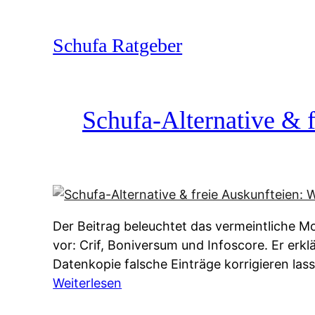
Zum
Inhalt
Schufa Ratgeber
springen
Schufa-Alternative & f
Der Beitrag beleuchtet das vermeintliche Mo
vor: Crif, Boniversum und Infoscore. Er erk
Datenkopie falsche Einträge korrigieren la
:
Weiterlesen
S