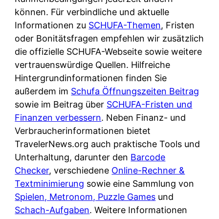
d
s
können. Für verbindliche und aktuelle
i
e
c
Informationen zu
SCHUFA-Themen
, Fristen
c
r
h
oder Bonitätsfragen empfehlen wir zusätzlich
h
F
e
die offizielle SCHUFA-Webseite sowie weitere
k
i
B
vertrauenswürdige Quellen. Hilfreiche
o
r
a
Hintergrundinformationen finden Sie
s
m
n
außerdem im
Schufa Öffnungszeiten Beitrag
t
a
k
sowie im Beitrag über
SCHUFA-Fristen und
e
a
k
Finanzen verbessern
. Neben Finanz- und
n
m
a
Verbraucherinformationen bietet
l
p
r
TravelerNews.org auch praktische Tools und
o
r
t
Unterhaltung, darunter den
Barcode
s
i
e
Checker
, verschiedene
Online-Rechner &
u
v
n
Textminimierung
sowie eine Sammlung von
n
a
M
Spielen, Metronom, Puzzle Games
und
d
t
I
Schach-Aufgaben
. Weitere Informationen
w
e
R