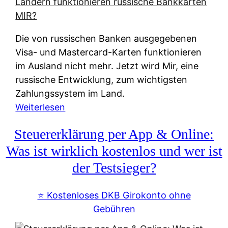
t
e
r
Die von russischen Banken ausgegebenen
n
Visa- und Mastercard-Karten funktionieren
a
im Ausland nicht mehr. Jetzt wird Mir, eine
t
russische Entwicklung, zum wichtigsten
i
Zahlungssystem im Land.
v
:
Weiterlesen
e
Z
&
Steuererklärung per App & Online:
a
f
h
Was ist wirklich kostenlos und wer ist
r
l
der Testsieger?
e
u
i
n
⭐️ Kostenloses DKB Girokonto ohne
e
g
Gebühren
A
s
u