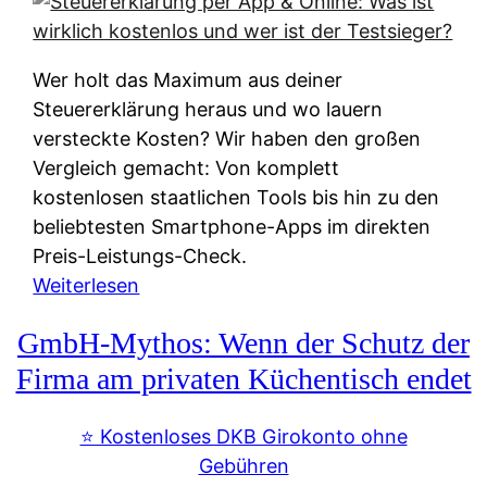
s
s
y
k
s
u
Wer holt das Maximum aus deiner
t
n
Steuererklärung heraus und wo lauern
e
f
versteckte Kosten? Wir haben den großen
m
t
Vergleich gemacht: Von komplett
M
e
kostenlosen staatlichen Tools bis hin zu den
I
i
beliebtesten Smartphone-Apps im direkten
R
e
Preis-Leistungs-Check.
:
n
:
Weiterlesen
W
:
S
i
GmbH-Mythos: Wenn der Schutz der
W
t
e
e
e
Firma am privaten Küchentisch endet
u
r
u
n
s
e
⭐️ Kostenloses DKB Girokonto ohne
d
p
r
Gebühren
i