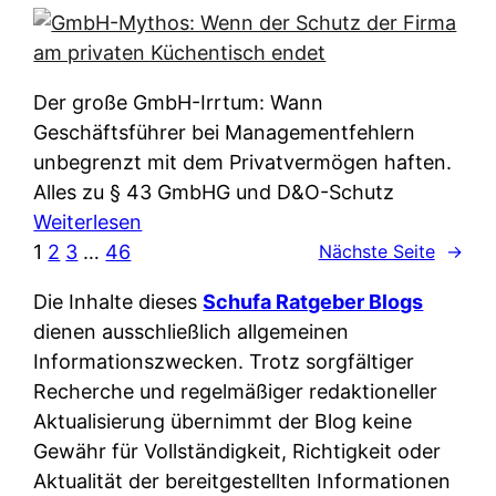
e
e
n
i
r
w
c
k
e
h
l
Der große GmbH-Irrtum: Wann
l
e
ä
Geschäftsführer bei Managementfehlern
c
r
r
unbegrenzt mit dem Privatvermögen haften.
h
t
u
Alles zu § 43 GmbHG und D&O-Schutz
e
I
n
:
Weiterlesen
n
h
g
G
1
2
3
…
46
Nächste Seite
→
L
r
p
m
ä
e
Die Inhalte dieses
Schufa Ratgeber Blogs
e
b
n
D
dienen ausschließlich allgemeinen
r
H
d
a
Informationszwecken. Trotz sorgfältiger
A
-
e
t
Recherche und regelmäßiger redaktioneller
p
M
r
e
Aktualisierung übernimmt der Blog keine
p
y
n
n
Gewähr für Vollständigkeit, Richtigkeit oder
&
t
f
w
Aktualität der bereitgestellten Informationen
O
h
u