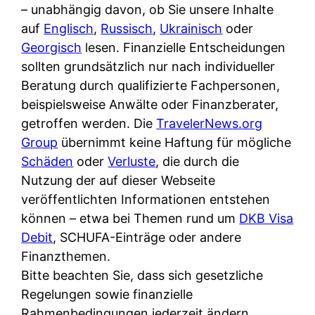
i
– unabhängig davon, ob Sie unsere Inhalte
n
o
n
r
auf
Englisch
,
Russisch
,
Ukrainisch
oder
l
s
k
k
Georgisch
lesen. Finanzielle Entscheidungen
i
:
t
l
sollten grundsätzlich nur nach individueller
n
W
i
i
Beratung durch qualifizierte Fachpersonen,
e
e
o
c
beispielsweise Anwälte oder Finanzberater,
:
n
n
h
getroffen werden. Die
TravelerNews.org
W
n
i
?
Group
übernimmt keine Haftung für mögliche
a
d
e
Schäden
oder
Verluste
, die durch die
s
e
r
Nutzung der auf dieser Webseite
i
r
e
veröffentlichten Informationen entstehen
s
S
n
können – etwa bei Themen rund um
DKB Visa
t
c
r
Debit
, SCHUFA-Einträge oder andere
w
h
u
Finanzthemen.
i
u
s
Bitte beachten Sie, dass sich gesetzliche
r
t
s
Regelungen sowie finanzielle
k
z
i
Rahmenbedingungen jederzeit ändern
l