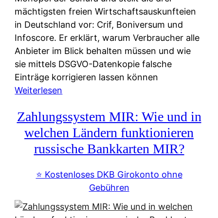
mächtigsten freien Wirtschaftsauskunfteien
in Deutschland vor: Crif, Boniversum und
Infoscore. Er erklärt, warum Verbraucher alle
Anbieter im Blick behalten müssen und wie
sie mittels DSGVO-Datenkopie falsche
Einträge korrigieren lassen können
:
Weiterlesen
S
Zahlungssystem MIR: Wie und in
c
h
welchen Ländern funktionieren
u
russische Bankkarten MIR?
f
a
⭐️ Kostenloses DKB Girokonto ohne
-
Gebühren
A
l