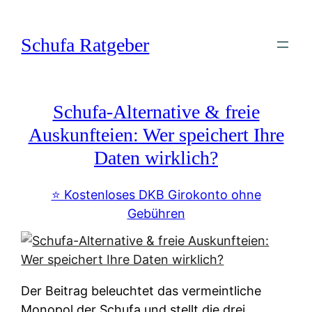
Zum
Inhalt
Schufa Ratgeber
springen
Schufa-Alternative & freie
Auskunfteien: Wer speichert Ihre
Daten wirklich?
⭐️ Kostenloses DKB Girokonto ohne
Gebühren
Der Beitrag beleuchtet das vermeintliche
Monopol der Schufa und stellt die drei