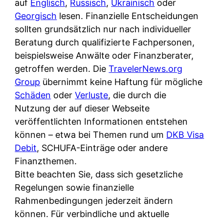
auf
Englisch
d
,
Russisch
,
Ukrainisch
oder
s
i
Georgisch
lesen. Finanzielle Entscheidungen
e
c
c
sollten grundsätzlich nur nach individueller
r
h
h
Beratung durch qualifizierte Fachpersonen,
F
e
k
beispielsweise Anwälte oder Finanzberater,
i
B
o
getroffen werden. Die
r
TravelerNews.org
a
s
Group
übernimmt keine Haftung für mögliche
m
n
t
Schäden
oder
a
Verluste
, die durch die
k
e
Nutzung der auf dieser Webseite
a
k
n
veröffentlichten Informationen entstehen
m
a
l
können – etwa bei Themen rund um
p
DKB Visa
r
o
Debit
, SCHUFA-Einträge oder andere
r
t
s
Finanzthemen.
i
e
u
Bitte beachten Sie, dass sich gesetzliche
v
n
n
Regelungen sowie finanzielle
a
M
d
Rahmenbedingungen jederzeit ändern
t
I
w
können. Für verbindliche und aktuelle
e
R