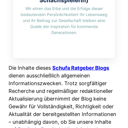
Schachspielerin)
i
n
o
n
Wir ehren das Erbe und die Erfolge dieser
r
l
s
bedeutenden Persönlichkeiten! Ihr Lebensweg
k
k
i
und ihr Beitrag zur Gesellschaft bleiben eine
:
t
l
Quelle der Inspiration für kommende
n
W
i
Generationen.
i
e
e
o
c
:
n
n
h
W
n
i
?
a
d
e
s
Die Inhalte dieses
e
Schufa Ratgeber Blogs
r
i
dienen ausschließlich allgemeinen
r
e
s
Informationszwecken. Trotz sorgfältiger
S
n
t
Recherche und regelmäßiger redaktioneller
c
r
w
Aktualisierung übernimmt der Blog keine
h
u
i
Gewähr für Vollständigkeit, Richtigkeit oder
u
s
r
Aktualität der bereitgestellten Informationen
t
s
k
– unabhängig davon, ob Sie unsere Inhalte
z
i
l