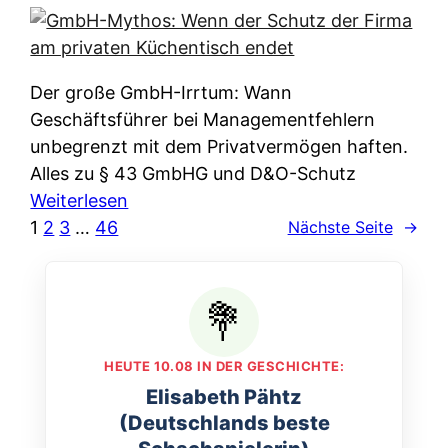
e
e
n
i
r
w
c
k
e
h
l
Der große GmbH-Irrtum: Wann
l
e
ä
Geschäftsführer bei Managementfehlern
c
r
r
unbegrenzt mit dem Privatvermögen haften.
h
t
u
Alles zu § 43 GmbHG und D&O-Schutz
e
I
n
:
Weiterlesen
n
h
g
G
1
2
3
…
46
Nächste Seite
→
L
r
p
m
ä
e
e
b
n
D
r
H
d
a
A
-
e
t
p
M
r
HEUTE 10.08 IN DER GESCHICHTE:
e
p
y
n
Elisabeth Pähtz
n
&
t
f
(Deutschlands beste
w
O
h
u