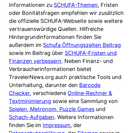
e
Informationen zu
n
SCHUFA-Themen
, Fristen
?
r
oder Bonitätsfragen empfehlen wir zusätzlich
K
i
die offizielle SCHUFA-Webseite sowie weitere
ü
s
vertrauenswürdige Quellen. Hilfreiche
c
t
Hintergrundinformationen finden Sie
h
d
außerdem im
e
Schufa Öffnungszeiten Beitrag
e
sowie im Beitrag über
n
SCHUFA-Fristen und
r
Finanzen verbessern
t
. Neben Finanz- und
T
Verbraucherinformationen bietet
i
e
TravelerNews.org auch praktische Tools und
s
s
Unterhaltung, darunter den
c
Barcode
t
Checker
, verschiedene
h
Online-Rechner &
s
Textminimierung
e
sowie eine Sammlung von
i
Spielen, Metronom, Puzzle Games
n
und
e
Schach-Aufgaben
d
. Weitere Informationen
g
finden Sie im
e
Impressum
, der
e