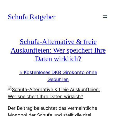
Zum
Inhalt
Schufa Ratgeber
springen
Schufa-Alternative & freie
Auskunfteien: Wer speichert Ihre
Daten wirklich?
⭐️ Kostenloses DKB Girokonto ohne
Gebühren
Der Beitrag beleuchtet das vermeintliche
Monopol der Schufa und stellt die drei