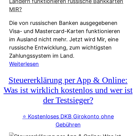
t
e
r
Die von russischen Banken ausgegebenen
n
Visa- und Mastercard-Karten funktionieren
a
im Ausland nicht mehr. Jetzt wird Mir, eine
t
russische Entwicklung, zum wichtigsten
i
Zahlungssystem im Land.
v
:
Weiterlesen
e
Z
&
Steuererklärung per App & Online:
a
f
h
Was ist wirklich kostenlos und wer ist
r
l
der Testsieger?
e
u
i
n
⭐️ Kostenloses DKB Girokonto ohne
e
g
Gebühren
A
s
u