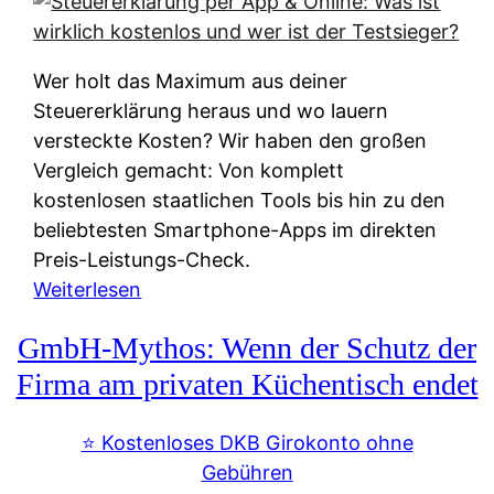
s
s
y
k
s
u
Wer holt das Maximum aus deiner
t
n
Steuererklärung heraus und wo lauern
e
f
versteckte Kosten? Wir haben den großen
m
t
Vergleich gemacht: Von komplett
M
e
kostenlosen staatlichen Tools bis hin zu den
I
i
beliebtesten Smartphone-Apps im direkten
R
e
Preis-Leistungs-Check.
:
n
:
Weiterlesen
W
:
S
i
GmbH-Mythos: Wenn der Schutz der
W
t
e
e
e
Firma am privaten Küchentisch endet
u
r
u
n
s
e
⭐️ Kostenloses DKB Girokonto ohne
d
p
r
Gebühren
i