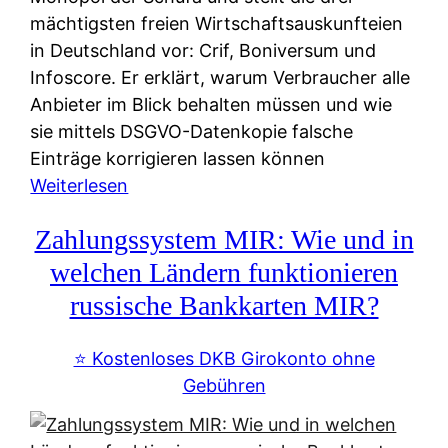
mächtigsten freien Wirtschaftsauskunfteien
in Deutschland vor: Crif, Boniversum und
Infoscore. Er erklärt, warum Verbraucher alle
Anbieter im Blick behalten müssen und wie
sie mittels DSGVO-Datenkopie falsche
Einträge korrigieren lassen können
:
Weiterlesen
S
Zahlungssystem MIR: Wie und in
c
h
welchen Ländern funktionieren
u
russische Bankkarten MIR?
f
a
⭐️ Kostenloses DKB Girokonto ohne
-
Gebühren
A
l