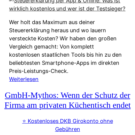
s
s
y
k
s
u
Wer holt das Maximum aus deiner
t
n
Steuererklärung heraus und wo lauern
e
f
versteckte Kosten? Wir haben den großen
m
t
Vergleich gemacht: Von komplett
M
e
kostenlosen staatlichen Tools bis hin zu den
I
i
beliebtesten Smartphone-Apps im direkten
R
e
Preis-Leistungs-Check.
:
n
:
Weiterlesen
W
:
S
i
GmbH-Mythos: Wenn der Schutz der
W
t
e
e
e
Firma am privaten Küchentisch endet
u
r
u
n
s
e
⭐️ Kostenloses DKB Girokonto ohne
d
p
r
Gebühren
i