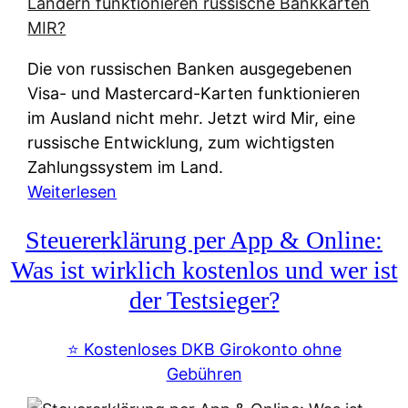
t
e
r
Die von russischen Banken ausgegebenen
n
Visa- und Mastercard-Karten funktionieren
a
im Ausland nicht mehr. Jetzt wird Mir, eine
t
russische Entwicklung, zum wichtigsten
i
Zahlungssystem im Land.
v
:
Weiterlesen
e
Z
&
Steuererklärung per App & Online:
a
f
h
Was ist wirklich kostenlos und wer ist
r
l
der Testsieger?
e
u
i
n
⭐️ Kostenloses DKB Girokonto ohne
e
g
Gebühren
A
s
u