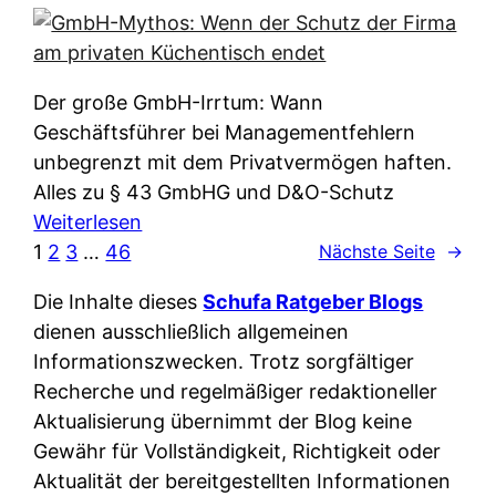
e
e
n
i
r
w
c
k
e
h
l
Der große GmbH-Irrtum: Wann
l
e
ä
Geschäftsführer bei Managementfehlern
c
r
r
unbegrenzt mit dem Privatvermögen haften.
h
t
u
Alles zu § 43 GmbHG und D&O-Schutz
e
I
n
:
Weiterlesen
n
h
g
G
1
2
3
…
46
Nächste Seite
→
L
r
p
m
ä
e
Die Inhalte dieses
Schufa Ratgeber Blogs
e
b
n
D
dienen ausschließlich allgemeinen
r
H
d
a
Informationszwecken. Trotz sorgfältiger
A
-
e
t
Recherche und regelmäßiger redaktioneller
p
M
r
e
Aktualisierung übernimmt der Blog keine
p
y
n
n
Gewähr für Vollständigkeit, Richtigkeit oder
&
t
f
w
Aktualität der bereitgestellten Informationen
O
h
u