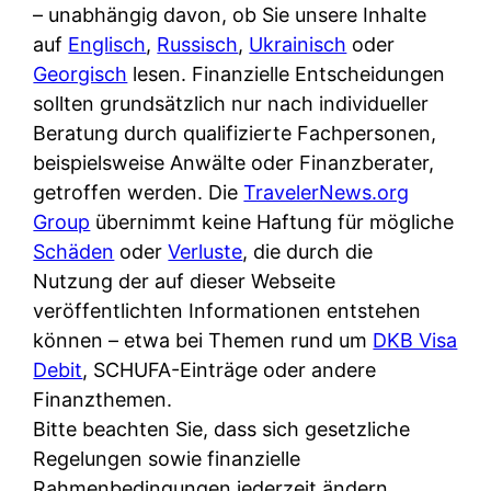
i
– unabhängig davon, ob Sie unsere Inhalte
n
o
n
r
auf
Englisch
,
Russisch
,
Ukrainisch
oder
l
s
k
k
Georgisch
lesen. Finanzielle Entscheidungen
i
:
t
l
sollten grundsätzlich nur nach individueller
n
W
i
i
Beratung durch qualifizierte Fachpersonen,
e
e
o
c
beispielsweise Anwälte oder Finanzberater,
:
n
n
h
getroffen werden. Die
TravelerNews.org
W
n
i
?
Group
übernimmt keine Haftung für mögliche
a
d
e
Schäden
oder
Verluste
, die durch die
s
e
r
Nutzung der auf dieser Webseite
i
r
e
veröffentlichten Informationen entstehen
s
S
n
können – etwa bei Themen rund um
DKB Visa
t
c
r
Debit
, SCHUFA-Einträge oder andere
w
h
u
Finanzthemen.
i
u
s
Bitte beachten Sie, dass sich gesetzliche
r
t
s
Regelungen sowie finanzielle
k
z
i
Rahmenbedingungen jederzeit ändern
l