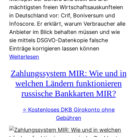
mächtigsten freien Wirtschaftsauskunfteien
in Deutschland vor: Crif, Boniversum und
Infoscore. Er erklärt, warum Verbraucher alle
Anbieter im Blick behalten müssen und wie
sie mittels DSGVO-Datenkopie falsche
Einträge korrigieren lassen können
:
Weiterlesen
S
Zahlungssystem MIR: Wie und in
c
h
welchen Ländern funktionieren
u
russische Bankkarten MIR?
f
a
⭐️ Kostenloses DKB Girokonto ohne
-
Gebühren
A
l