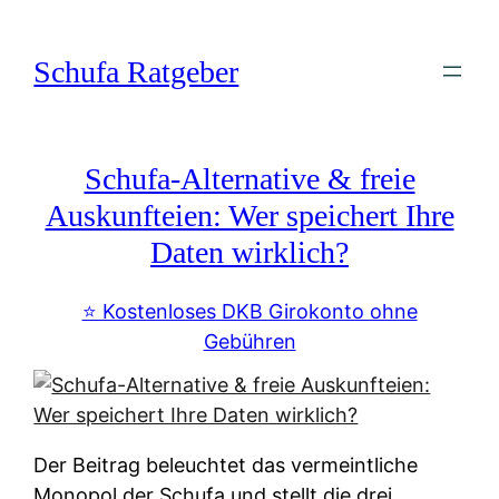
Zum
Inhalt
Schufa Ratgeber
springen
Schufa-Alternative & freie
Auskunfteien: Wer speichert Ihre
Daten wirklich?
⭐️ Kostenloses DKB Girokonto ohne
Gebühren
Der Beitrag beleuchtet das vermeintliche
Monopol der Schufa und stellt die drei