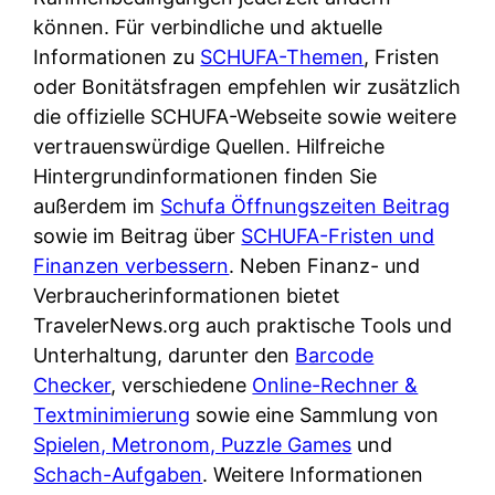
d
s
können. Für verbindliche und aktuelle
i
e
c
Informationen zu
SCHUFA-Themen
, Fristen
c
r
h
oder Bonitätsfragen empfehlen wir zusätzlich
h
F
e
die offizielle SCHUFA-Webseite sowie weitere
k
i
B
vertrauenswürdige Quellen. Hilfreiche
o
r
a
Hintergrundinformationen finden Sie
s
m
n
außerdem im
Schufa Öffnungszeiten Beitrag
t
a
k
sowie im Beitrag über
SCHUFA-Fristen und
e
a
k
Finanzen verbessern
. Neben Finanz- und
n
m
a
Verbraucherinformationen bietet
l
p
r
TravelerNews.org auch praktische Tools und
o
r
t
Unterhaltung, darunter den
Barcode
s
i
e
Checker
, verschiedene
Online-Rechner &
u
v
n
Textminimierung
sowie eine Sammlung von
n
a
M
Spielen, Metronom, Puzzle Games
und
d
t
I
Schach-Aufgaben
. Weitere Informationen
w
e
R