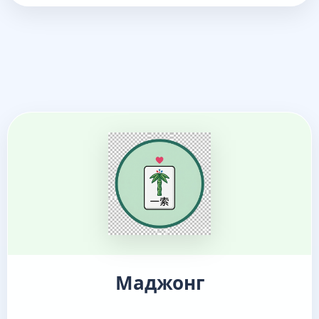
Маджонг