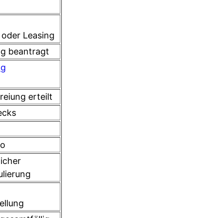
 oder Leasing
g beantragt
ng
eiung erteilt
ecks
do
licher
ulierung
ellung