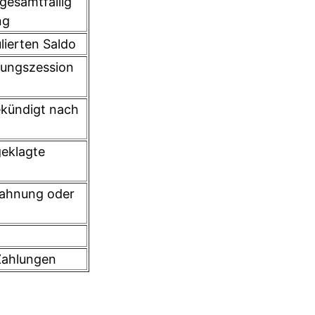
gesamtfällig
ng
lierten Saldo
rungszession
ekündigt nach
geklagte
Mahnung oder
Zahlungen