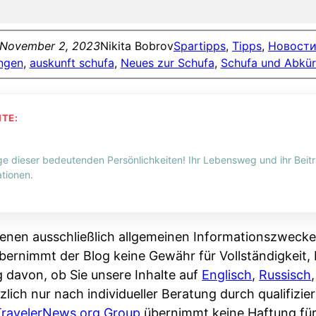
November 2, 2023
Nikita Bobrov
Spartipps
, 
Tipps
, 
Новост
ngen
, 
auskunft schufa
, 
Neues zur Schufa
, 
Schufa und Abkü
HTE:
ge dieser bedeutenden Persönlichkeiten! Ihr Lebensweg und ihr Beitr
tionen.
enen ausschließlich allgemeinen Informationszwecke
bernimmt der Blog keine Gewähr für Vollständigkeit, R
g davon, ob Sie unsere Inhalte auf
Englisch
,
Russisch
zlich nur nach individueller Beratung durch qualifizi
TravelerNews.org Group
übernimmt keine Haftung fü