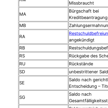
Missbraucht
Bürgschaft bei
MA
Kreditbeantragung
MB
Zahlungsermahnun
Restschuldbefreiu
RA
angekündigt
RB
Restschuldungsbefr
RS
Rückgabe des Sch
RU
Rückstände
SD
unbestrittener Sal
Saldo nach gericht
SE
Entscheidung – Tit
Saldo nach
SG
Gesamtfälligkeitsst