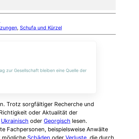
и
rzungen
, 
Schufa und Kürzel
ag zur Gesellschaft bleiben eine Quelle der
n. Trotz sorgfältiger Recherche und
ichtigkeit oder Aktualität der
,
Ukrainisch
oder
Georgisch
lesen.
erte Fachpersonen, beispielsweise Anwälte
r mögliche
Schäden
oder
Verluste
, die durch