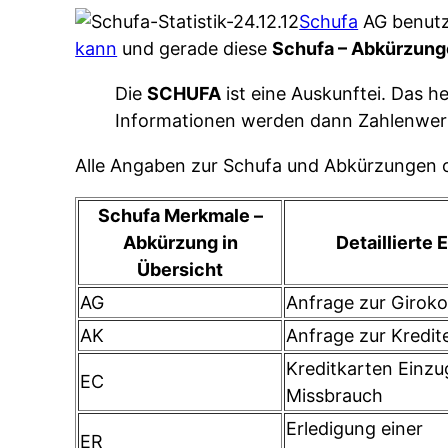
Schufa
AG benutz
kann
und gerade diese
Schufa – Abkürzun
Die
SCHUFA
ist eine Auskunftei. Das h
Informationen werden dann Zahlenwert
Alle Angaben zur Schufa und Abkürzungen
Schufa Merkmale –
Abkürzung in
Detaillierte 
Übersicht
AG
Anfrage zur Girok
AK
Anfrage zur Kredit
Kreditkarten Einz
EC
Missbrauch
Erledigung einer
ER