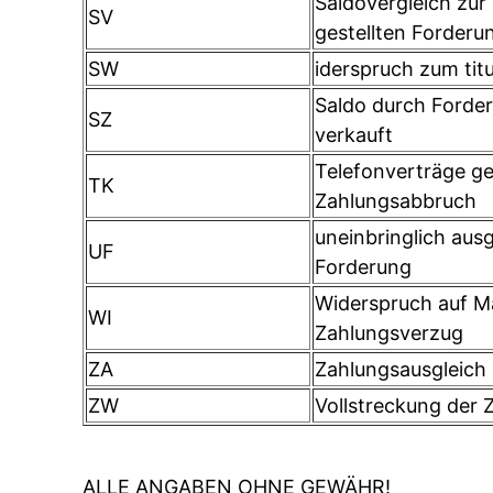
Saldovergleich zur 
SV
gestellten Forderu
SW
iderspruch zum titu
Saldo durch Forde
SZ
verkauft
Telefonverträge g
TK
Zahlungsabbruch
uneinbringlich aus
UF
Forderung
Widerspruch auf 
WI
Zahlungsverzug
ZA
Zahlungsausgleich
ZW
Vollstreckung der 
ALLE ANGABEN OHNE GEWÄHR!