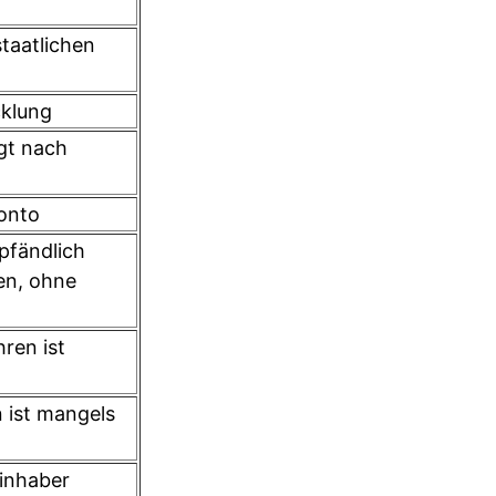
taatlichen
cklung
gt nach
onto
pfändlich
en, ohne
ren ist
 ist mangels
inhaber