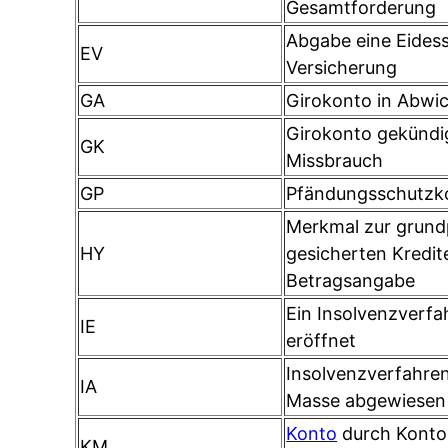
Gesamtforderung
Abgabe eine Eidess
EV
Versicherung
GA
Girokonto in Abwi
Girokonto gekündi
GK
Missbrauch
GP
Pfändungsschutzk
Merkmal zur grund
HY
gesicherten Kredit
Betragsangabe
Ein Insolvenzverfah
IE
eröffnet
Insolvenzverfahren
IA
Masse abgewiesen
Konto
durch Konto
KM