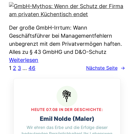
e
e
n
i
r
w
c
k
e
h
l
Der große GmbH-Irrtum: Wann
l
e
ä
Geschäftsführer bei Managementfehlern
c
r
r
unbegrenzt mit dem Privatvermögen haften.
h
t
u
Alles zu § 43 GmbHG und D&O-Schutz
e
I
n
:
Weiterlesen
n
h
g
G
1
2
3
…
46
Nächste Seite
→
L
r
p
m
ä
e
e
b
n
D
r
H
d
a
A
-
e
t
p
M
r
HEUTE 07.08 IN DER GESCHICHTE:
e
p
y
n
Emil Nolde (Maler)
n
&
t
f
Wir ehren das Erbe und die Erfolge dieser
w
O
h
u
bedeutenden Persönlichkeiten! Ihr Lebensweg