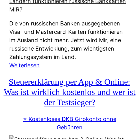
t
e
r
Die von russischen Banken ausgegebenen
n
Visa- und Mastercard-Karten funktionieren
a
im Ausland nicht mehr. Jetzt wird Mir, eine
t
russische Entwicklung, zum wichtigsten
i
Zahlungssystem im Land.
v
:
Weiterlesen
e
Z
&
Steuererklärung per App & Online:
a
f
h
Was ist wirklich kostenlos und wer ist
r
l
der Testsieger?
e
u
i
n
⭐️ Kostenloses DKB Girokonto ohne
e
g
Gebühren
A
s
u