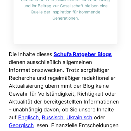
i
n
und ihr Beitrag zur Gesellschaft bleiben eine
o
n
r
l
Quelle der Inspiration für kommende
s
k
Generationen.
k
i
:
t
l
n
W
i
i
e
e
o
c
:
n
n
h
W
n
Die Inhalte dieses
Schufa Ratgeber Blogs
i
?
a
d
dienen ausschließlich allgemeinen
e
s
e
Informationszwecken. Trotz sorgfältiger
r
i
r
Recherche und regelmäßiger redaktioneller
e
s
S
Aktualisierung übernimmt der Blog keine
n
t
c
Gewähr für Vollständigkeit, Richtigkeit oder
r
w
h
Aktualität der bereitgestellten Informationen
u
i
u
– unabhängig davon, ob Sie unsere Inhalte
s
r
t
auf
Englisch
,
Russisch
,
Ukrainisch
oder
s
k
z
Georgisch
lesen. Finanzielle Entscheidungen
i
l