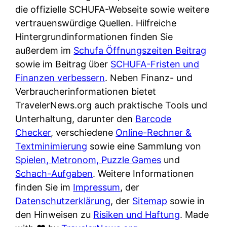
e
n
die offizielle SCHUFA-Webseite sowie weitere
?
r
K
vertrauenswürdige Quellen. Hilfreiche
i
ü
Hintergrundinformationen finden Sie
s
c
außerdem im
Schufa Öffnungszeiten Beitrag
t
h
sowie im Beitrag über
SCHUFA-Fristen und
d
e
Finanzen verbessern
. Neben Finanz- und
e
n
Verbraucherinformationen bietet
r
t
TravelerNews.org auch praktische Tools und
T
i
Unterhaltung, darunter den
Barcode
e
s
Checker
, verschiedene
Online-Rechner &
s
c
Textminimierung
sowie eine Sammlung von
t
h
Spielen, Metronom, Puzzle Games
und
s
e
Schach-Aufgaben
. Weitere Informationen
i
n
finden Sie im
Impressum
, der
e
d
Datenschutzerklärung
, der
Sitemap
sowie in
g
e
den Hinweisen zu
Risiken und Haftung
. Made
e