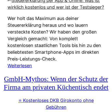
s
s
y
k
s
u
Wer holt das Maximum aus deiner
t
n
Steuererklärung heraus und wo lauern
e
f
versteckte Kosten? Wir haben den großen
m
t
Vergleich gemacht: Von komplett
M
e
kostenlosen staatlichen Tools bis hin zu den
I
i
beliebtesten Smartphone-Apps im direkten
R
e
Preis-Leistungs-Check.
:
n
:
Weiterlesen
W
:
S
i
GmbH-Mythos: Wenn der Schutz der
W
t
e
e
e
Firma am privaten Küchentisch endet
u
r
u
n
s
e
⭐️ Kostenloses DKB Girokonto ohne
d
p
r
Gebühren
i