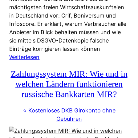
mächtigsten freien Wirtschaftsauskunfteien
in Deutschland vor: Crif, Boniversum und
Infoscore. Er erklärt, warum Verbraucher alle
Anbieter im Blick behalten müssen und wie
sie mittels DSGVO-Datenkopie falsche
Einträge korrigieren lassen können
:
Weiterlesen
S
Zahlungssystem MIR: Wie und in
c
h
welchen Ländern funktionieren
u
russische Bankkarten MIR?
f
a
⭐️ Kostenloses DKB Girokonto ohne
-
Gebühren
A
l