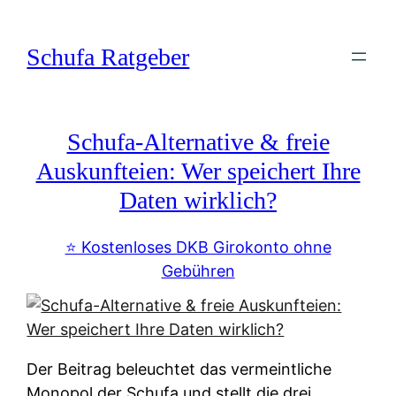
Zum
Inhalt
Schufa Ratgeber
springen
Schufa-Alternative & freie
Auskunfteien: Wer speichert Ihre
Daten wirklich?
⭐️ Kostenloses DKB Girokonto ohne
Gebühren
Der Beitrag beleuchtet das vermeintliche
Monopol der Schufa und stellt die drei