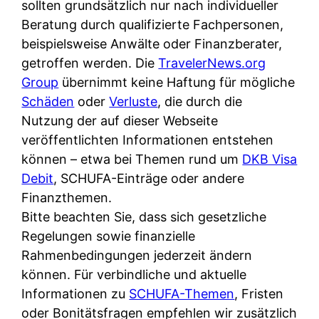
d
sollten grundsätzlich nur nach individueller
s
i
e
Beratung durch qualifizierte Fachpersonen,
c
c
r
beispielsweise Anwälte oder Finanzberater,
h
h
F
getroffen werden. Die
TravelerNews.org
e
k
i
Group
übernimmt keine Haftung für mögliche
B
o
r
Schäden
oder
Verluste
, die durch die
a
s
m
Nutzung der auf dieser Webseite
n
t
a
veröffentlichten Informationen entstehen
k
e
a
können – etwa bei Themen rund um
DKB Visa
k
n
m
Debit
, SCHUFA-Einträge oder andere
a
l
p
Finanzthemen.
r
o
r
Bitte beachten Sie, dass sich gesetzliche
t
s
i
Regelungen sowie finanzielle
e
u
v
Rahmenbedingungen jederzeit ändern
n
n
a
können. Für verbindliche und aktuelle
M
d
t
Informationen zu
SCHUFA-Themen
, Fristen
I
w
e
oder Bonitätsfragen empfehlen wir zusätzlich
R