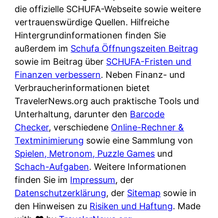
e
n
die offizielle SCHUFA-Webseite sowie weitere
?
r
K
vertrauenswürdige Quellen. Hilfreiche
i
ü
Hintergrundinformationen finden Sie
s
c
außerdem im
Schufa Öffnungszeiten Beitrag
t
h
sowie im Beitrag über
SCHUFA-Fristen und
d
e
Finanzen verbessern
. Neben Finanz- und
e
n
Verbraucherinformationen bietet
r
t
TravelerNews.org auch praktische Tools und
T
i
Unterhaltung, darunter den
Barcode
e
s
Checker
, verschiedene
Online-Rechner &
s
c
Textminimierung
sowie eine Sammlung von
t
h
Spielen, Metronom, Puzzle Games
und
s
e
Schach-Aufgaben
. Weitere Informationen
i
n
finden Sie im
Impressum
, der
e
d
Datenschutzerklärung
, der
Sitemap
sowie in
g
e
den Hinweisen zu
Risiken und Haftung
. Made
e