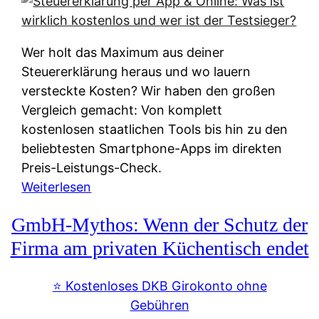
s
s
y
k
s
u
Wer holt das Maximum aus deiner
t
n
Steuererklärung heraus und wo lauern
e
f
versteckte Kosten? Wir haben den großen
m
t
Vergleich gemacht: Von komplett
M
e
kostenlosen staatlichen Tools bis hin zu den
I
i
beliebtesten Smartphone-Apps im direkten
R
e
Preis-Leistungs-Check.
:
n
:
Weiterlesen
W
:
S
i
GmbH-Mythos: Wenn der Schutz der
W
t
e
e
e
Firma am privaten Küchentisch endet
u
r
u
n
s
e
⭐️ Kostenloses DKB Girokonto ohne
d
p
r
Gebühren
i