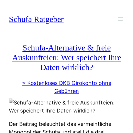
Zum
Inhalt
Schufa Ratgeber
springen
Schufa-Alternative & freie
Auskunfteien: Wer speichert Ihre
Daten wirklich?
⭐️ Kostenloses DKB Girokonto ohne
Gebühren
Der Beitrag beleuchtet das vermeintliche
Monopol der Schufa und stellt die drei