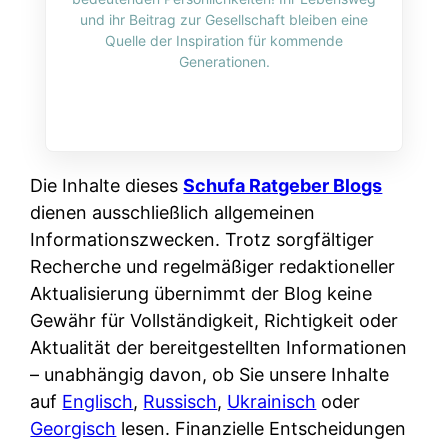
i
n
und ihr Beitrag zur Gesellschaft bleiben eine
o
n
r
l
Quelle der Inspiration für kommende
s
k
Generationen.
k
i
:
t
l
n
W
i
i
e
e
o
c
:
n
n
h
W
n
Die Inhalte dieses
Schufa Ratgeber Blogs
i
?
a
d
dienen ausschließlich allgemeinen
e
s
e
Informationszwecken. Trotz sorgfältiger
r
i
r
Recherche und regelmäßiger redaktioneller
e
s
S
Aktualisierung übernimmt der Blog keine
n
t
c
Gewähr für Vollständigkeit, Richtigkeit oder
r
w
h
Aktualität der bereitgestellten Informationen
u
i
u
– unabhängig davon, ob Sie unsere Inhalte
s
r
t
auf
Englisch
,
Russisch
,
Ukrainisch
oder
s
k
z
Georgisch
lesen. Finanzielle Entscheidungen
i
l