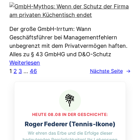
e
e
n
i
r
w
c
k
e
h
l
Der große GmbH-Irrtum: Wann
l
e
ä
Geschäftsführer bei Managementfehlern
c
r
r
unbegrenzt mit dem Privatvermögen haften.
h
t
u
Alles zu § 43 GmbHG und D&O-Schutz
e
I
n
:
Weiterlesen
n
h
g
G
1
2
3
…
46
Nächste Seite
→
L
r
p
m
ä
e
e
b
n
D
r
H
d
a
A
-
e
t
p
M
r
HEUTE 08.08 IN DER GESCHICHTE:
e
p
y
n
Roger Federer (Tennis-Ikone)
n
&
t
f
Wir ehren das Erbe und die Erfolge dieser
w
O
h
u
bedeutenden Persönlichkeiten! Ihr Lebensweg