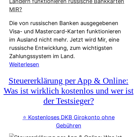
t
e
r
Die von russischen Banken ausgegebenen
n
Visa- und Mastercard-Karten funktionieren
a
im Ausland nicht mehr. Jetzt wird Mir, eine
t
russische Entwicklung, zum wichtigsten
i
Zahlungssystem im Land.
v
:
Weiterlesen
e
Z
&
Steuererklärung per App & Online:
a
f
h
Was ist wirklich kostenlos und wer ist
r
l
der Testsieger?
e
u
i
n
⭐️ Kostenloses DKB Girokonto ohne
e
g
Gebühren
A
s
u