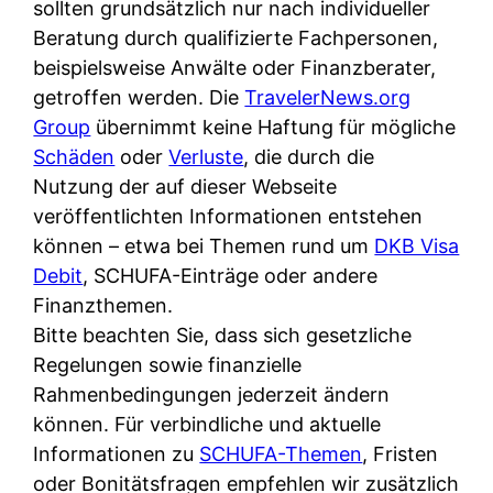
d
sollten grundsätzlich nur nach individueller
s
i
e
Beratung durch qualifizierte Fachpersonen,
c
c
r
beispielsweise Anwälte oder Finanzberater,
h
h
F
getroffen werden. Die
TravelerNews.org
e
k
i
Group
übernimmt keine Haftung für mögliche
B
o
r
Schäden
oder
Verluste
, die durch die
a
s
m
Nutzung der auf dieser Webseite
n
t
a
veröffentlichten Informationen entstehen
k
e
a
können – etwa bei Themen rund um
DKB Visa
k
n
m
Debit
, SCHUFA-Einträge oder andere
a
l
p
Finanzthemen.
r
o
r
Bitte beachten Sie, dass sich gesetzliche
t
s
i
Regelungen sowie finanzielle
e
u
v
Rahmenbedingungen jederzeit ändern
n
n
a
können. Für verbindliche und aktuelle
M
d
t
Informationen zu
SCHUFA-Themen
, Fristen
I
w
e
oder Bonitätsfragen empfehlen wir zusätzlich
R