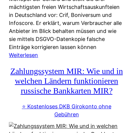
mächtigsten freien Wirtschaftsauskunfteien
in Deutschland vor: Crif, Boniversum und
Infoscore. Er erklärt, warum Verbraucher alle
Anbieter im Blick behalten müssen und wie
sie mittels DSGVO-Datenkopie falsche
Einträge korrigieren lassen können
:
Weiterlesen
S
Zahlungssystem MIR: Wie und in
c
h
welchen Ländern funktionieren
u
russische Bankkarten MIR?
f
a
⭐️ Kostenloses DKB Girokonto ohne
-
Gebühren
A
l