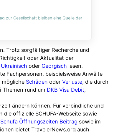
ag zur Gesellschaft bleiben eine Quelle der
n. Trotz sorgfältiger Recherche und
ichtigkeit oder Aktualität der
,
Ukrainisch
oder
Georgisch
lesen.
erte Fachpersonen, beispielsweise Anwälte
r mögliche
Schäden
oder
Verluste
, die durch
bei Themen rund um
DKB Visa Debit
,
rzeit ändern können. Für verbindliche und
ch die offizielle SCHUFA-Webseite sowie
m
Schufa Öffnungszeiten Beitrag
sowie im
ionen bietet TravelerNews.org auch