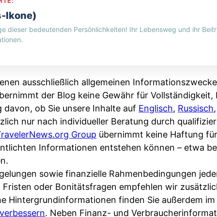
HTE:
s-Ikone)
ge dieser bedeutenden Persönlichkeiten! Ihr Lebensweg und ihr Beitr
tionen.
enen ausschließlich allgemeinen Informationszwecke
bernimmt der Blog keine Gewähr für Vollständigkeit, R
g davon, ob Sie unsere Inhalte auf
Englisch
,
Russisch
zlich nur nach individueller Beratung durch qualifizi
TravelerNews.org Group
übernimmt keine Haftung fü
fentlichten Informationen entstehen können – etwa 
n.
Regelungen sowie finanzielle Rahmenbedingungen jede
, Fristen oder Bonitätsfragen empfehlen wir zusätzli
che Hintergrundinformationen finden Sie außerdem i
verbessern
. Neben Finanz- und Verbraucherinformat