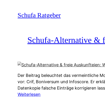
Zum
Inhalt
Schufa Ratgeber
springen
Schufa-Alternative & f
Der Beitrag beleuchtet das vermeintliche Mo
vor: Crif, Boniversum und Infoscore. Er erk
Datenkopie falsche Einträge korrigieren la
:
Weiterlesen
S