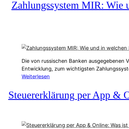
c
Zahlungssystem MIR: Wie un
h
u
f
a
-
A
l
Die von russischen Banken ausgegebenen Vis
t
Entwicklung, zum wichtigsten Zahlungssys
e
:
Weiterlesen
r
Z
n
a
Steuererklärung per App & On
a
h
t
l
i
u
v
n
e