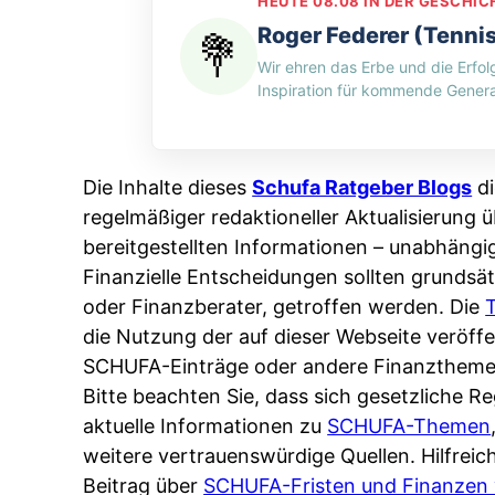
e
HEUTE 08.08 IN DER GESCHIC
H
n
d
n
Roger Federer (Tenni
-
g
i
:
Wir ehren das Erbe und die Erfol
M
p
n
W
Inspiration für kommende Genera
y
e
w
e
t
r
e
r
h
A
l
s
Die Inhalte dieses
Schufa Ratgeber Blogs
di
o
p
c
p
regelmäßiger redaktioneller Aktualisierung ü
s
p
h
e
bereitgestellten Informationen – unabhängi
:
&
e
i
Finanzielle Entscheidungen sollten grundsät
W
O
n
c
oder Finanzberater, getroffen werden. Die
e
n
L
h
die Nutzung der auf dieser Webseite veröf
n
l
ä
e
SCHUFA-Einträge oder andere Finanztheme
n
i
n
r
Bitte beachten Sie, dass sich gesetzliche 
d
n
d
t
aktuelle Informationen zu
SCHUFA-Themen
e
e
e
I
weitere vertrauenswürdige Quellen. Hilfrei
r
:
r
h
Beitrag über
SCHUFA-Fristen und Finanzen 
S
W