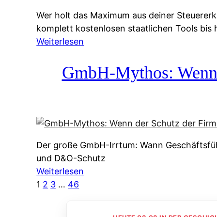
g
&
Wer holt das Maximum aus deiner Steuererk
s
f
komplett kostenlosen staatlichen Tools bis
s
r
:
Weiterlesen
y
e
S
s
i
t
GmbH-Mythos: Wenn de
t
e
e
e
A
u
m
u
e
M
s
r
I
k
e
R
u
Der große GmbH-Irrtum: Wann Geschäftsfüh
r
:
n
und D&O-Schutz
k
W
f
:
Weiterlesen
l
i
t
G
1
2
3
…
46
ä
e
e
m
r
u
i
b
u
n