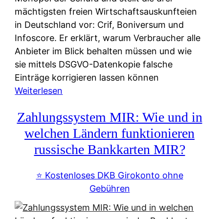
mächtigsten freien Wirtschaftsauskunfteien
in Deutschland vor: Crif, Boniversum und
Infoscore. Er erklärt, warum Verbraucher alle
Anbieter im Blick behalten müssen und wie
sie mittels DSGVO-Datenkopie falsche
Einträge korrigieren lassen können
:
Weiterlesen
S
Zahlungssystem MIR: Wie und in
c
h
welchen Ländern funktionieren
u
russische Bankkarten MIR?
f
a
⭐️ Kostenloses DKB Girokonto ohne
-
Gebühren
A
l