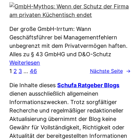
e
e
n
i
r
w
c
k
e
h
l
Der große GmbH-Irrtum: Wann
l
e
ä
Geschäftsführer bei Managementfehlern
c
r
r
unbegrenzt mit dem Privatvermögen haften.
h
t
u
Alles zu § 43 GmbHG und D&O-Schutz
e
I
n
:
Weiterlesen
n
h
g
G
1
2
3
…
46
Nächste Seite
→
L
r
p
m
ä
e
Die Inhalte dieses
Schufa Ratgeber Blogs
e
b
n
D
dienen ausschließlich allgemeinen
r
H
d
a
Informationszwecken. Trotz sorgfältiger
A
-
e
t
Recherche und regelmäßiger redaktioneller
p
M
r
e
Aktualisierung übernimmt der Blog keine
p
y
n
n
Gewähr für Vollständigkeit, Richtigkeit oder
&
t
f
w
Aktualität der bereitgestellten Informationen
O
h
u