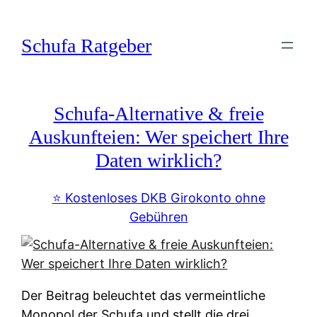
Zum
Inhalt
Schufa Ratgeber
springen
Schufa-Alternative & freie
Auskunfteien: Wer speichert Ihre
Daten wirklich?
⭐️ Kostenloses DKB Girokonto ohne
Gebühren
Der Beitrag beleuchtet das vermeintliche
Monopol der Schufa und stellt die drei