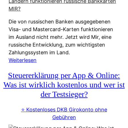
t
e
r
Die von russischen Banken ausgegebenen
n
Visa- und Mastercard-Karten funktionieren
a
im Ausland nicht mehr. Jetzt wird Mir, eine
t
russische Entwicklung, zum wichtigsten
i
Zahlungssystem im Land.
v
:
Weiterlesen
e
Z
&
Steuererklärung per App & Online:
a
f
h
Was ist wirklich kostenlos und wer ist
r
l
der Testsieger?
e
u
i
n
⭐️ Kostenloses DKB Girokonto ohne
e
g
Gebühren
A
s
u