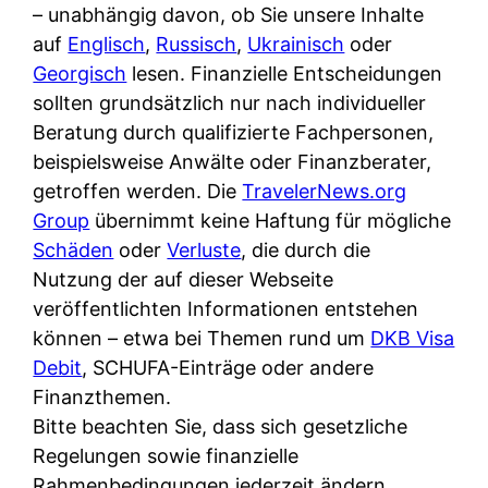
i
– unabhängig davon, ob Sie unsere Inhalte
n
o
n
r
auf
Englisch
,
Russisch
,
Ukrainisch
oder
l
s
k
k
Georgisch
lesen. Finanzielle Entscheidungen
i
:
t
l
sollten grundsätzlich nur nach individueller
n
W
i
i
Beratung durch qualifizierte Fachpersonen,
e
e
o
c
beispielsweise Anwälte oder Finanzberater,
:
n
n
h
getroffen werden. Die
TravelerNews.org
W
n
i
?
Group
übernimmt keine Haftung für mögliche
a
d
e
Schäden
oder
Verluste
, die durch die
s
e
r
Nutzung der auf dieser Webseite
i
r
e
veröffentlichten Informationen entstehen
s
S
n
können – etwa bei Themen rund um
DKB Visa
t
c
r
Debit
, SCHUFA-Einträge oder andere
w
h
u
Finanzthemen.
i
u
s
Bitte beachten Sie, dass sich gesetzliche
r
t
s
Regelungen sowie finanzielle
k
z
i
Rahmenbedingungen jederzeit ändern
l