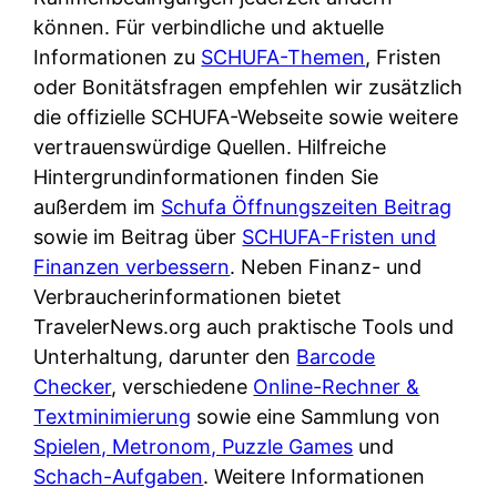
d
s
können. Für verbindliche und aktuelle
i
e
c
Informationen zu
SCHUFA-Themen
, Fristen
c
r
h
oder Bonitätsfragen empfehlen wir zusätzlich
h
F
e
die offizielle SCHUFA-Webseite sowie weitere
k
i
B
vertrauenswürdige Quellen. Hilfreiche
o
r
a
Hintergrundinformationen finden Sie
s
m
n
außerdem im
Schufa Öffnungszeiten Beitrag
t
a
k
sowie im Beitrag über
SCHUFA-Fristen und
e
a
k
Finanzen verbessern
. Neben Finanz- und
n
m
a
Verbraucherinformationen bietet
l
p
r
TravelerNews.org auch praktische Tools und
o
r
t
Unterhaltung, darunter den
Barcode
s
i
e
Checker
, verschiedene
Online-Rechner &
u
v
n
Textminimierung
sowie eine Sammlung von
n
a
M
Spielen, Metronom, Puzzle Games
und
d
t
I
Schach-Aufgaben
. Weitere Informationen
w
e
R