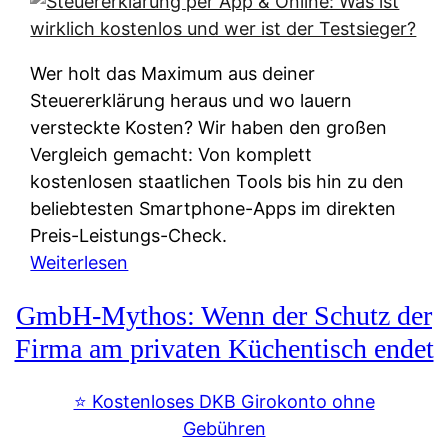
s
s
y
k
s
u
Wer holt das Maximum aus deiner
t
n
Steuererklärung heraus und wo lauern
e
f
versteckte Kosten? Wir haben den großen
m
t
Vergleich gemacht: Von komplett
M
e
kostenlosen staatlichen Tools bis hin zu den
I
i
beliebtesten Smartphone-Apps im direkten
R
e
Preis-Leistungs-Check.
:
n
:
Weiterlesen
W
:
S
i
GmbH-Mythos: Wenn der Schutz der
W
t
e
e
e
Firma am privaten Küchentisch endet
u
r
u
n
s
e
⭐️ Kostenloses DKB Girokonto ohne
d
p
r
Gebühren
i