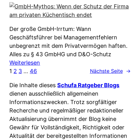
e
e
n
i
r
w
c
k
e
h
l
Der große GmbH-Irrtum: Wann
l
e
ä
Geschäftsführer bei Managementfehlern
c
r
r
unbegrenzt mit dem Privatvermögen haften.
h
t
u
Alles zu § 43 GmbHG und D&O-Schutz
e
I
n
:
Weiterlesen
n
h
g
G
1
2
3
…
46
Nächste Seite
→
L
r
p
m
ä
e
Die Inhalte dieses
Schufa Ratgeber Blogs
e
b
n
D
dienen ausschließlich allgemeinen
r
H
d
a
Informationszwecken. Trotz sorgfältiger
A
-
e
t
Recherche und regelmäßiger redaktioneller
p
M
r
e
Aktualisierung übernimmt der Blog keine
p
y
n
n
Gewähr für Vollständigkeit, Richtigkeit oder
&
t
f
w
Aktualität der bereitgestellten Informationen
O
h
u