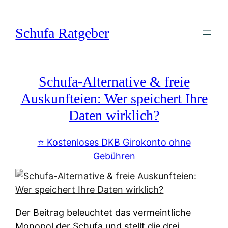
Zum
Inhalt
Schufa Ratgeber
springen
Schufa-Alternative & freie
Auskunfteien: Wer speichert Ihre
Daten wirklich?
⭐️ Kostenloses DKB Girokonto ohne
Gebühren
Der Beitrag beleuchtet das vermeintliche
Monopol der Schufa und stellt die drei