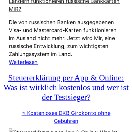
t
e
r
Die von russischen Banken ausgegebenen
n
Visa- und Mastercard-Karten funktionieren
a
im Ausland nicht mehr. Jetzt wird Mir, eine
t
russische Entwicklung, zum wichtigsten
i
Zahlungssystem im Land.
v
:
Weiterlesen
e
Z
&
Steuererklärung per App & Online:
a
f
h
Was ist wirklich kostenlos und wer ist
r
l
der Testsieger?
e
u
i
n
⭐️ Kostenloses DKB Girokonto ohne
e
g
Gebühren
A
s
u