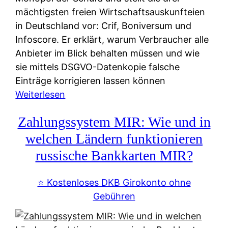
mächtigsten freien Wirtschaftsauskunfteien
in Deutschland vor: Crif, Boniversum und
Infoscore. Er erklärt, warum Verbraucher alle
Anbieter im Blick behalten müssen und wie
sie mittels DSGVO-Datenkopie falsche
Einträge korrigieren lassen können
:
Weiterlesen
S
Zahlungssystem MIR: Wie und in
c
h
welchen Ländern funktionieren
u
russische Bankkarten MIR?
f
a
⭐️ Kostenloses DKB Girokonto ohne
-
Gebühren
A
l