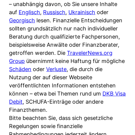
i
– unabhängig davon, ob Sie unsere Inhalte
n
o
n
r
auf
Englisch
,
Russisch
,
Ukrainisch
oder
l
s
k
k
Georgisch
lesen. Finanzielle Entscheidungen
i
:
t
l
sollten grundsätzlich nur nach individueller
n
W
i
i
Beratung durch qualifizierte Fachpersonen,
e
e
o
c
beispielsweise Anwälte oder Finanzberater,
:
n
n
h
getroffen werden. Die
TravelerNews.org
W
n
i
?
Group
übernimmt keine Haftung für mögliche
a
d
e
Schäden
oder
Verluste
, die durch die
s
e
r
Nutzung der auf dieser Webseite
i
r
e
veröffentlichten Informationen entstehen
s
S
n
können – etwa bei Themen rund um
DKB Visa
t
c
r
Debit
, SCHUFA-Einträge oder andere
w
h
u
Finanzthemen.
i
u
s
Bitte beachten Sie, dass sich gesetzliche
r
t
s
Regelungen sowie finanzielle
k
z
i
Rahmenbedingungen jederzeit ändern
l