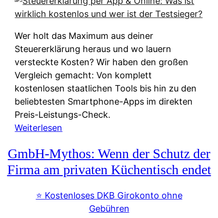
s
s
y
k
s
u
Wer holt das Maximum aus deiner
t
n
Steuererklärung heraus und wo lauern
e
f
versteckte Kosten? Wir haben den großen
m
t
Vergleich gemacht: Von komplett
M
e
kostenlosen staatlichen Tools bis hin zu den
I
i
beliebtesten Smartphone-Apps im direkten
R
e
Preis-Leistungs-Check.
:
n
:
Weiterlesen
W
:
S
i
GmbH-Mythos: Wenn der Schutz der
W
t
e
e
e
Firma am privaten Küchentisch endet
u
r
u
n
s
e
⭐️ Kostenloses DKB Girokonto ohne
d
p
r
Gebühren
i