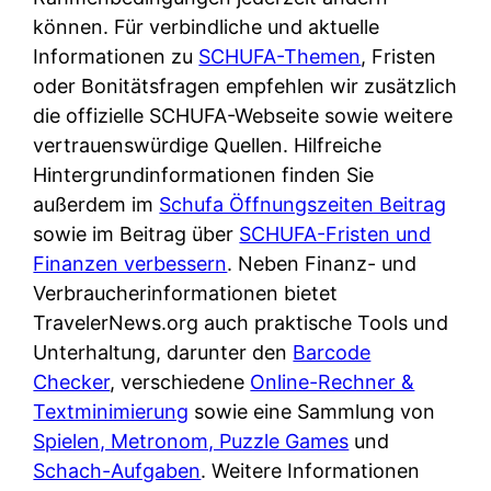
d
s
können. Für verbindliche und aktuelle
i
e
c
Informationen zu
SCHUFA-Themen
, Fristen
c
r
h
oder Bonitätsfragen empfehlen wir zusätzlich
h
F
e
die offizielle SCHUFA-Webseite sowie weitere
k
i
B
vertrauenswürdige Quellen. Hilfreiche
o
r
a
Hintergrundinformationen finden Sie
s
m
n
außerdem im
Schufa Öffnungszeiten Beitrag
t
a
k
sowie im Beitrag über
SCHUFA-Fristen und
e
a
k
Finanzen verbessern
. Neben Finanz- und
n
m
a
Verbraucherinformationen bietet
l
p
r
TravelerNews.org auch praktische Tools und
o
r
t
Unterhaltung, darunter den
Barcode
s
i
e
Checker
, verschiedene
Online-Rechner &
u
v
n
Textminimierung
sowie eine Sammlung von
n
a
M
Spielen, Metronom, Puzzle Games
und
d
t
I
Schach-Aufgaben
. Weitere Informationen
w
e
R