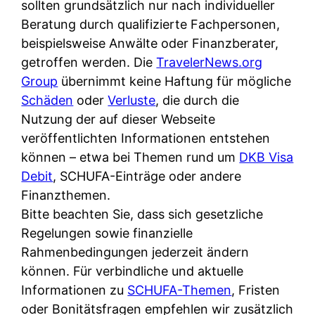
d
sollten grundsätzlich nur nach individueller
s
i
e
Beratung durch qualifizierte Fachpersonen,
c
c
r
beispielsweise Anwälte oder Finanzberater,
h
h
F
getroffen werden. Die
TravelerNews.org
e
k
i
Group
übernimmt keine Haftung für mögliche
B
o
r
Schäden
oder
Verluste
, die durch die
a
s
m
Nutzung der auf dieser Webseite
n
t
a
veröffentlichten Informationen entstehen
k
e
a
können – etwa bei Themen rund um
DKB Visa
k
n
m
Debit
, SCHUFA-Einträge oder andere
a
l
p
Finanzthemen.
r
o
r
Bitte beachten Sie, dass sich gesetzliche
t
s
i
Regelungen sowie finanzielle
e
u
v
Rahmenbedingungen jederzeit ändern
n
n
a
können. Für verbindliche und aktuelle
M
d
t
Informationen zu
SCHUFA-Themen
, Fristen
I
w
e
oder Bonitätsfragen empfehlen wir zusätzlich
R