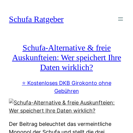
Zum
Inhalt
Schufa Ratgeber
springen
Schufa-Alternative & freie
Auskunfteien: Wer speichert Ihre
Daten wirklich?
⭐️ Kostenloses DKB Girokonto ohne
Gebühren
Der Beitrag beleuchtet das vermeintliche
Monopol der Schufa und stellt die drei