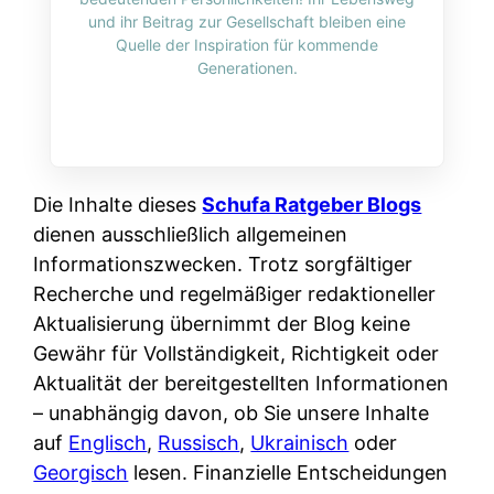
i
n
und ihr Beitrag zur Gesellschaft bleiben eine
o
n
r
l
Quelle der Inspiration für kommende
s
k
Generationen.
k
i
:
t
l
n
W
i
i
e
e
o
c
:
n
n
h
W
n
Die Inhalte dieses
Schufa Ratgeber Blogs
i
?
a
d
dienen ausschließlich allgemeinen
e
s
e
Informationszwecken. Trotz sorgfältiger
r
i
r
Recherche und regelmäßiger redaktioneller
e
s
S
Aktualisierung übernimmt der Blog keine
n
t
c
Gewähr für Vollständigkeit, Richtigkeit oder
r
w
h
Aktualität der bereitgestellten Informationen
u
i
u
– unabhängig davon, ob Sie unsere Inhalte
s
r
t
auf
Englisch
,
Russisch
,
Ukrainisch
oder
s
k
z
Georgisch
lesen. Finanzielle Entscheidungen
i
l