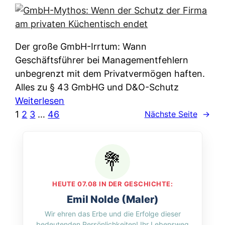
e
e
n
i
r
w
c
k
e
h
l
Der große GmbH-Irrtum: Wann
l
e
ä
Geschäftsführer bei Managementfehlern
c
r
r
unbegrenzt mit dem Privatvermögen haften.
h
t
u
Alles zu § 43 GmbHG und D&O-Schutz
e
I
n
:
Weiterlesen
n
h
g
G
1
2
3
…
46
Nächste Seite
→
L
r
p
m
ä
e
e
b
n
D
r
H
d
a
A
-
e
t
p
M
r
HEUTE 07.08 IN DER GESCHICHTE:
e
p
y
n
Emil Nolde (Maler)
n
&
t
f
Wir ehren das Erbe und die Erfolge dieser
w
O
h
u
bedeutenden Persönlichkeiten! Ihr Lebensweg