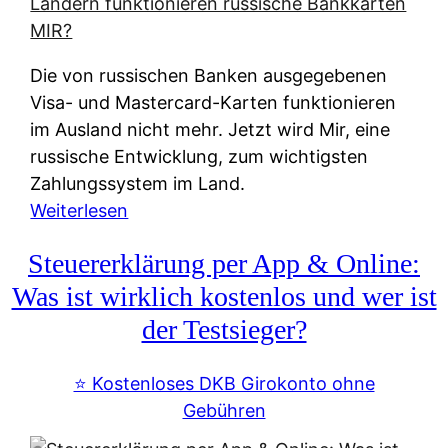
t
e
r
Die von russischen Banken ausgegebenen
n
Visa- und Mastercard-Karten funktionieren
a
im Ausland nicht mehr. Jetzt wird Mir, eine
t
russische Entwicklung, zum wichtigsten
i
Zahlungssystem im Land.
v
:
Weiterlesen
e
Z
&
Steuererklärung per App & Online:
a
f
h
Was ist wirklich kostenlos und wer ist
r
l
der Testsieger?
e
u
i
n
⭐️ Kostenloses DKB Girokonto ohne
e
g
Gebühren
A
s
u