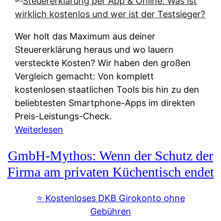
s
s
y
k
s
u
Wer holt das Maximum aus deiner
t
n
Steuererklärung heraus und wo lauern
e
f
versteckte Kosten? Wir haben den großen
m
t
Vergleich gemacht: Von komplett
M
e
kostenlosen staatlichen Tools bis hin zu den
I
i
beliebtesten Smartphone-Apps im direkten
R
e
Preis-Leistungs-Check.
:
n
:
Weiterlesen
W
:
S
i
GmbH-Mythos: Wenn der Schutz der
W
t
e
e
e
Firma am privaten Küchentisch endet
u
r
u
n
s
e
⭐️ Kostenloses DKB Girokonto ohne
d
p
r
Gebühren
i