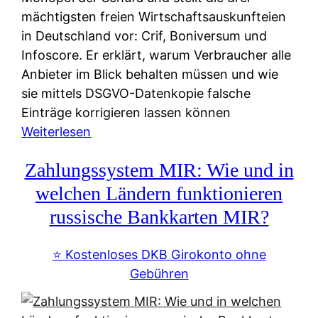
mächtigsten freien Wirtschaftsauskunfteien
in Deutschland vor: Crif, Boniversum und
Infoscore. Er erklärt, warum Verbraucher alle
Anbieter im Blick behalten müssen und wie
sie mittels DSGVO-Datenkopie falsche
Einträge korrigieren lassen können
:
Weiterlesen
S
Zahlungssystem MIR: Wie und in
c
h
welchen Ländern funktionieren
u
russische Bankkarten MIR?
f
a
⭐️ Kostenloses DKB Girokonto ohne
-
Gebühren
A
l