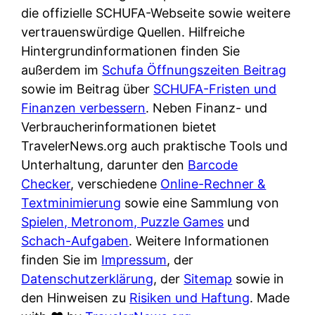
e
n
die offizielle SCHUFA-Webseite sowie weitere
?
r
K
vertrauenswürdige Quellen. Hilfreiche
i
ü
Hintergrundinformationen finden Sie
s
c
außerdem im
Schufa Öffnungszeiten Beitrag
t
h
sowie im Beitrag über
SCHUFA-Fristen und
d
e
Finanzen verbessern
. Neben Finanz- und
e
n
Verbraucherinformationen bietet
r
t
TravelerNews.org auch praktische Tools und
T
i
Unterhaltung, darunter den
Barcode
e
s
Checker
, verschiedene
Online-Rechner &
s
c
Textminimierung
sowie eine Sammlung von
t
h
Spielen, Metronom, Puzzle Games
und
s
e
Schach-Aufgaben
. Weitere Informationen
i
n
finden Sie im
Impressum
, der
e
d
Datenschutzerklärung
, der
Sitemap
sowie in
g
e
den Hinweisen zu
Risiken und Haftung
. Made
e