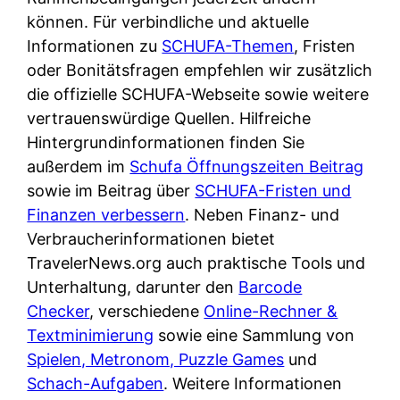
d
s
können. Für verbindliche und aktuelle
i
e
c
Informationen zu
SCHUFA-Themen
, Fristen
c
r
h
oder Bonitätsfragen empfehlen wir zusätzlich
h
F
e
die offizielle SCHUFA-Webseite sowie weitere
k
i
B
vertrauenswürdige Quellen. Hilfreiche
o
r
a
Hintergrundinformationen finden Sie
s
m
n
außerdem im
Schufa Öffnungszeiten Beitrag
t
a
k
sowie im Beitrag über
SCHUFA-Fristen und
e
a
k
Finanzen verbessern
. Neben Finanz- und
n
m
a
Verbraucherinformationen bietet
l
p
r
TravelerNews.org auch praktische Tools und
o
r
t
Unterhaltung, darunter den
Barcode
s
i
e
Checker
, verschiedene
Online-Rechner &
u
v
n
Textminimierung
sowie eine Sammlung von
n
a
M
Spielen, Metronom, Puzzle Games
und
d
t
I
Schach-Aufgaben
. Weitere Informationen
w
e
R