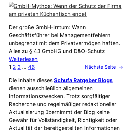
e
e
n
i
r
w
c
k
e
h
l
Der große GmbH-Irrtum: Wann
l
e
ä
Geschäftsführer bei Managementfehlern
c
r
r
unbegrenzt mit dem Privatvermögen haften.
h
t
u
Alles zu § 43 GmbHG und D&O-Schutz
e
I
n
:
Weiterlesen
n
h
g
G
1
2
3
…
46
Nächste Seite
→
L
r
p
m
ä
e
Die Inhalte dieses
Schufa Ratgeber Blogs
e
b
n
D
dienen ausschließlich allgemeinen
r
H
d
a
Informationszwecken. Trotz sorgfältiger
A
-
e
t
Recherche und regelmäßiger redaktioneller
p
M
r
e
Aktualisierung übernimmt der Blog keine
p
y
n
n
Gewähr für Vollständigkeit, Richtigkeit oder
&
t
f
w
Aktualität der bereitgestellten Informationen
O
h
u