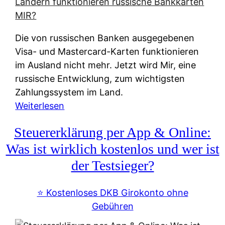
t
e
r
Die von russischen Banken ausgegebenen
n
Visa- und Mastercard-Karten funktionieren
a
im Ausland nicht mehr. Jetzt wird Mir, eine
t
russische Entwicklung, zum wichtigsten
i
Zahlungssystem im Land.
v
:
Weiterlesen
e
Z
&
Steuererklärung per App & Online:
a
f
h
Was ist wirklich kostenlos und wer ist
r
l
der Testsieger?
e
u
i
n
⭐️ Kostenloses DKB Girokonto ohne
e
g
Gebühren
A
s
u