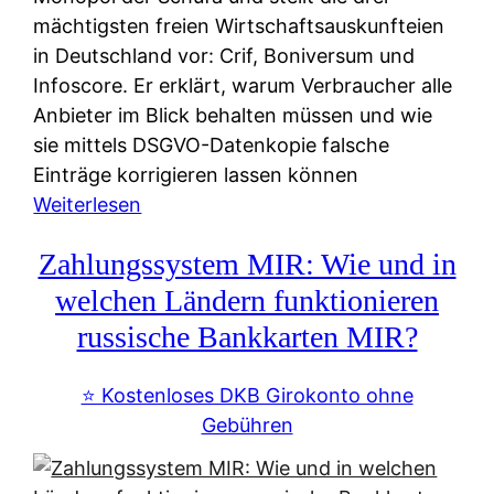
mächtigsten freien Wirtschaftsauskunfteien
in Deutschland vor: Crif, Boniversum und
Infoscore. Er erklärt, warum Verbraucher alle
Anbieter im Blick behalten müssen und wie
sie mittels DSGVO-Datenkopie falsche
Einträge korrigieren lassen können
:
Weiterlesen
S
Zahlungssystem MIR: Wie und in
c
h
welchen Ländern funktionieren
u
russische Bankkarten MIR?
f
a
⭐️ Kostenloses DKB Girokonto ohne
-
Gebühren
A
l