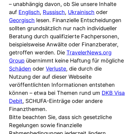
i
– unabhängig davon, ob Sie unsere Inhalte
n
o
n
r
auf
Englisch
,
Russisch
,
Ukrainisch
oder
l
s
k
k
Georgisch
lesen. Finanzielle Entscheidungen
i
:
t
l
sollten grundsätzlich nur nach individueller
n
W
i
i
Beratung durch qualifizierte Fachpersonen,
e
e
o
c
beispielsweise Anwälte oder Finanzberater,
:
n
n
h
getroffen werden. Die
TravelerNews.org
W
n
i
?
Group
übernimmt keine Haftung für mögliche
a
d
e
Schäden
oder
Verluste
, die durch die
s
e
r
Nutzung der auf dieser Webseite
i
r
e
veröffentlichten Informationen entstehen
s
S
n
können – etwa bei Themen rund um
DKB Visa
t
c
r
Debit
, SCHUFA-Einträge oder andere
w
h
u
Finanzthemen.
i
u
s
Bitte beachten Sie, dass sich gesetzliche
r
t
s
Regelungen sowie finanzielle
k
z
i
Rahmenbedingungen jederzeit ändern
l