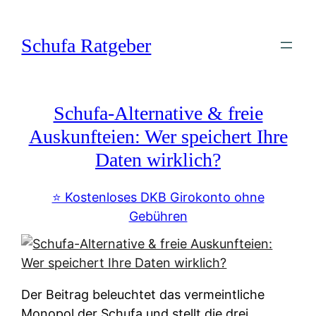
Zum
Inhalt
Schufa Ratgeber
springen
Schufa-Alternative & freie
Auskunfteien: Wer speichert Ihre
Daten wirklich?
⭐️ Kostenloses DKB Girokonto ohne
Gebühren
Der Beitrag beleuchtet das vermeintliche
Monopol der Schufa und stellt die drei