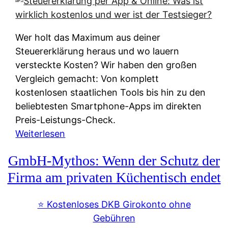
s
s
y
k
s
u
Wer holt das Maximum aus deiner
t
n
Steuererklärung heraus und wo lauern
e
f
versteckte Kosten? Wir haben den großen
m
t
Vergleich gemacht: Von komplett
M
e
kostenlosen staatlichen Tools bis hin zu den
I
i
beliebtesten Smartphone-Apps im direkten
R
e
Preis-Leistungs-Check.
:
n
:
Weiterlesen
W
:
S
i
GmbH-Mythos: Wenn der Schutz der
W
t
e
e
e
Firma am privaten Küchentisch endet
u
r
u
n
s
e
⭐️ Kostenloses DKB Girokonto ohne
d
p
r
Gebühren
i