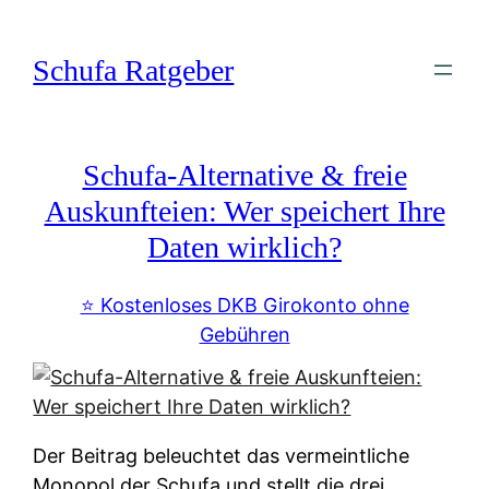
Zum
Inhalt
Schufa Ratgeber
springen
Schufa-Alternative & freie
Auskunfteien: Wer speichert Ihre
Daten wirklich?
⭐️ Kostenloses DKB Girokonto ohne
Gebühren
Der Beitrag beleuchtet das vermeintliche
Monopol der Schufa und stellt die drei