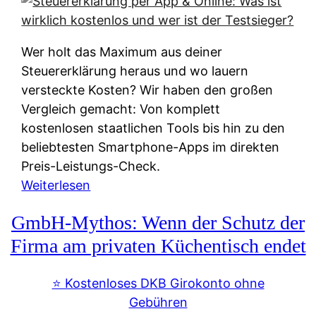
s
s
y
k
s
u
Wer holt das Maximum aus deiner
t
n
Steuererklärung heraus und wo lauern
e
f
versteckte Kosten? Wir haben den großen
m
t
Vergleich gemacht: Von komplett
M
e
kostenlosen staatlichen Tools bis hin zu den
I
i
beliebtesten Smartphone-Apps im direkten
R
e
Preis-Leistungs-Check.
:
n
:
Weiterlesen
W
:
S
i
GmbH-Mythos: Wenn der Schutz der
W
t
e
e
e
Firma am privaten Küchentisch endet
u
r
u
n
s
e
⭐️ Kostenloses DKB Girokonto ohne
d
p
r
Gebühren
i