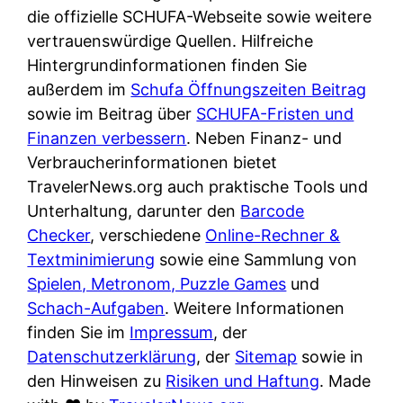
e
n
die offizielle SCHUFA-Webseite sowie weitere
?
r
K
vertrauenswürdige Quellen. Hilfreiche
i
ü
Hintergrundinformationen finden Sie
s
c
außerdem im
Schufa Öffnungszeiten Beitrag
t
h
sowie im Beitrag über
SCHUFA-Fristen und
d
e
Finanzen verbessern
. Neben Finanz- und
e
n
Verbraucherinformationen bietet
r
t
TravelerNews.org auch praktische Tools und
T
i
Unterhaltung, darunter den
Barcode
e
s
Checker
, verschiedene
Online-Rechner &
s
c
Textminimierung
sowie eine Sammlung von
t
h
Spielen, Metronom, Puzzle Games
und
s
e
Schach-Aufgaben
. Weitere Informationen
i
n
finden Sie im
Impressum
, der
e
d
Datenschutzerklärung
, der
Sitemap
sowie in
g
e
den Hinweisen zu
Risiken und Haftung
. Made
e