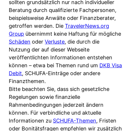
d
sollten grundsätzlich nur nach individueller
s
i
e
Beratung durch qualifizierte Fachpersonen,
c
c
r
beispielsweise Anwälte oder Finanzberater,
h
h
F
getroffen werden. Die
TravelerNews.org
e
k
i
Group
übernimmt keine Haftung für mögliche
B
o
r
Schäden
oder
Verluste
, die durch die
a
s
m
Nutzung der auf dieser Webseite
n
t
a
veröffentlichten Informationen entstehen
k
e
a
können – etwa bei Themen rund um
DKB Visa
k
n
m
Debit
, SCHUFA-Einträge oder andere
a
l
p
Finanzthemen.
r
o
r
Bitte beachten Sie, dass sich gesetzliche
t
s
i
Regelungen sowie finanzielle
e
u
v
Rahmenbedingungen jederzeit ändern
n
n
a
können. Für verbindliche und aktuelle
M
d
t
Informationen zu
SCHUFA-Themen
, Fristen
I
w
e
oder Bonitätsfragen empfehlen wir zusätzlich
R