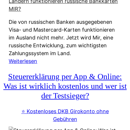
t
e
r
Die von russischen Banken ausgegebenen
n
Visa- und Mastercard-Karten funktionieren
a
im Ausland nicht mehr. Jetzt wird Mir, eine
t
russische Entwicklung, zum wichtigsten
i
Zahlungssystem im Land.
v
:
Weiterlesen
e
Z
&
Steuererklärung per App & Online:
a
f
h
Was ist wirklich kostenlos und wer ist
r
l
der Testsieger?
e
u
i
n
⭐️ Kostenloses DKB Girokonto ohne
e
g
Gebühren
A
s
u