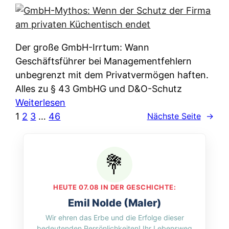
e
e
n
i
r
w
c
k
e
h
l
Der große GmbH-Irrtum: Wann
l
e
ä
Geschäftsführer bei Managementfehlern
c
r
r
unbegrenzt mit dem Privatvermögen haften.
h
t
u
Alles zu § 43 GmbHG und D&O-Schutz
e
I
n
:
Weiterlesen
n
h
g
G
1
2
3
…
46
Nächste Seite
→
L
r
p
m
ä
e
e
b
n
D
r
H
d
a
A
-
e
t
p
M
r
HEUTE 07.08 IN DER GESCHICHTE:
e
p
y
n
Emil Nolde (Maler)
n
&
t
f
Wir ehren das Erbe und die Erfolge dieser
w
O
h
u
bedeutenden Persönlichkeiten! Ihr Lebensweg