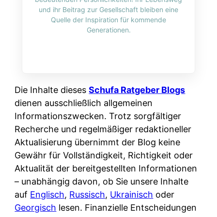
i
n
und ihr Beitrag zur Gesellschaft bleiben eine
o
n
r
l
Quelle der Inspiration für kommende
s
k
Generationen.
k
i
:
t
l
n
W
i
i
e
e
o
c
:
n
n
h
W
n
Die Inhalte dieses
Schufa Ratgeber Blogs
i
?
a
d
dienen ausschließlich allgemeinen
e
s
e
Informationszwecken. Trotz sorgfältiger
r
i
r
Recherche und regelmäßiger redaktioneller
e
s
S
Aktualisierung übernimmt der Blog keine
n
t
c
Gewähr für Vollständigkeit, Richtigkeit oder
r
w
h
Aktualität der bereitgestellten Informationen
u
i
u
– unabhängig davon, ob Sie unsere Inhalte
s
r
t
auf
Englisch
,
Russisch
,
Ukrainisch
oder
s
k
z
Georgisch
lesen. Finanzielle Entscheidungen
i
l