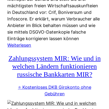
mächtigsten freien Wirtschaftsauskunfteien
in Deutschland vor: Crif, Boniversum und
Infoscore. Er erklärt, warum Verbraucher alle
Anbieter im Blick behalten müssen und wie
sie mittels DSGVO-Datenkopie falsche
Einträge korrigieren lassen können
:
Weiterlesen
S
Zahlungssystem MIR: Wie und in
c
h
welchen Ländern funktionieren
u
russische Bankkarten MIR?
f
a
⭐️ Kostenloses DKB Girokonto ohne
-
Gebühren
A
l