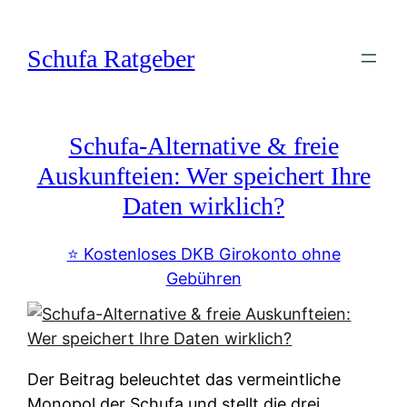
Zum
Inhalt
Schufa Ratgeber
springen
Schufa-Alternative & freie
Auskunfteien: Wer speichert Ihre
Daten wirklich?
⭐️ Kostenloses DKB Girokonto ohne
Gebühren
Der Beitrag beleuchtet das vermeintliche
Monopol der Schufa und stellt die drei