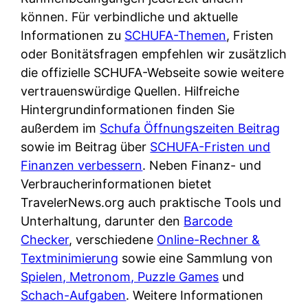
d
s
können. Für verbindliche und aktuelle
i
e
c
Informationen zu
SCHUFA-Themen
, Fristen
c
r
h
oder Bonitätsfragen empfehlen wir zusätzlich
h
F
e
die offizielle SCHUFA-Webseite sowie weitere
k
i
B
vertrauenswürdige Quellen. Hilfreiche
o
r
a
Hintergrundinformationen finden Sie
s
m
n
außerdem im
Schufa Öffnungszeiten Beitrag
t
a
k
sowie im Beitrag über
SCHUFA-Fristen und
e
a
k
Finanzen verbessern
. Neben Finanz- und
n
m
a
Verbraucherinformationen bietet
l
p
r
TravelerNews.org auch praktische Tools und
o
r
t
Unterhaltung, darunter den
Barcode
s
i
e
Checker
, verschiedene
Online-Rechner &
u
v
n
Textminimierung
sowie eine Sammlung von
n
a
M
Spielen, Metronom, Puzzle Games
und
d
t
I
Schach-Aufgaben
. Weitere Informationen
w
e
R