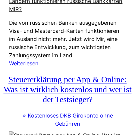
t
e
r
Die von russischen Banken ausgegebenen
n
Visa- und Mastercard-Karten funktionieren
a
im Ausland nicht mehr. Jetzt wird Mir, eine
t
russische Entwicklung, zum wichtigsten
i
Zahlungssystem im Land.
v
:
Weiterlesen
e
Z
&
Steuererklärung per App & Online:
a
f
h
Was ist wirklich kostenlos und wer ist
r
l
der Testsieger?
e
u
i
n
⭐️ Kostenloses DKB Girokonto ohne
e
g
Gebühren
A
s
u