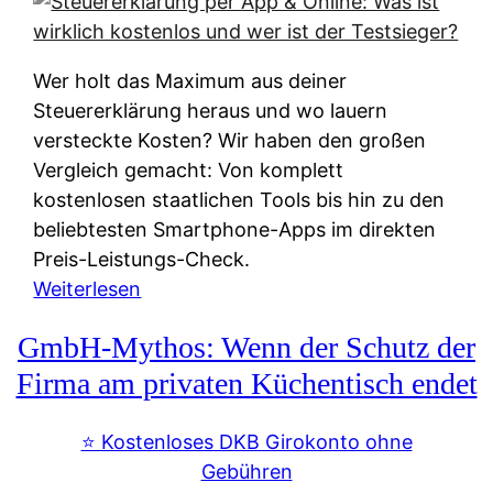
s
s
y
k
s
u
Wer holt das Maximum aus deiner
t
n
Steuererklärung heraus und wo lauern
e
f
versteckte Kosten? Wir haben den großen
m
t
Vergleich gemacht: Von komplett
M
e
kostenlosen staatlichen Tools bis hin zu den
I
i
beliebtesten Smartphone-Apps im direkten
R
e
Preis-Leistungs-Check.
:
n
:
Weiterlesen
W
:
S
i
GmbH-Mythos: Wenn der Schutz der
W
t
e
e
e
Firma am privaten Küchentisch endet
u
r
u
n
s
e
⭐️ Kostenloses DKB Girokonto ohne
d
p
r
Gebühren
i