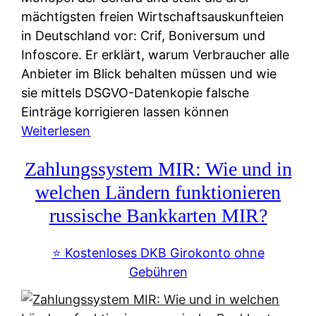
mächtigsten freien Wirtschaftsauskunfteien
in Deutschland vor: Crif, Boniversum und
Infoscore. Er erklärt, warum Verbraucher alle
Anbieter im Blick behalten müssen und wie
sie mittels DSGVO-Datenkopie falsche
Einträge korrigieren lassen können
:
Weiterlesen
S
Zahlungssystem MIR: Wie und in
c
h
welchen Ländern funktionieren
u
russische Bankkarten MIR?
f
a
⭐️ Kostenloses DKB Girokonto ohne
-
Gebühren
A
l