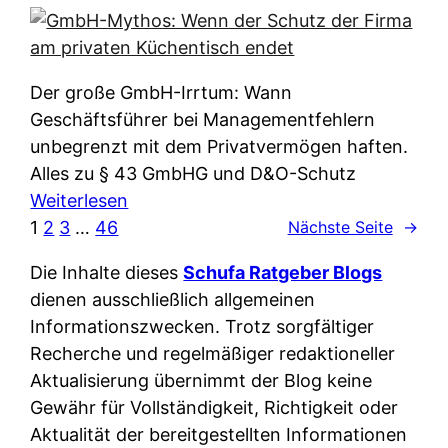
e
e
n
i
r
w
c
k
e
h
l
Der große GmbH-Irrtum: Wann
l
e
ä
Geschäftsführer bei Managementfehlern
c
r
r
unbegrenzt mit dem Privatvermögen haften.
h
t
u
Alles zu § 43 GmbHG und D&O-Schutz
e
I
n
:
Weiterlesen
n
h
g
G
1
2
3
…
46
Nächste Seite
→
L
r
p
m
ä
e
Die Inhalte dieses
Schufa Ratgeber Blogs
e
b
n
D
dienen ausschließlich allgemeinen
r
H
d
a
Informationszwecken. Trotz sorgfältiger
A
-
e
t
Recherche und regelmäßiger redaktioneller
p
M
r
e
Aktualisierung übernimmt der Blog keine
p
y
n
n
Gewähr für Vollständigkeit, Richtigkeit oder
&
t
f
w
Aktualität der bereitgestellten Informationen
O
h
u