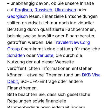
i
– unabhängig davon, ob Sie unsere Inhalte
n
o
n
r
auf
Englisch
,
Russisch
,
Ukrainisch
oder
l
s
k
k
Georgisch
lesen. Finanzielle Entscheidungen
i
:
t
l
sollten grundsätzlich nur nach individueller
n
W
i
i
Beratung durch qualifizierte Fachpersonen,
e
e
o
c
beispielsweise Anwälte oder Finanzberater,
:
n
n
h
getroffen werden. Die
TravelerNews.org
W
n
i
?
Group
übernimmt keine Haftung für mögliche
a
d
e
Schäden
oder
Verluste
, die durch die
s
e
r
Nutzung der auf dieser Webseite
i
r
e
veröffentlichten Informationen entstehen
s
S
n
können – etwa bei Themen rund um
DKB Visa
t
c
r
Debit
, SCHUFA-Einträge oder andere
w
h
u
Finanzthemen.
i
u
s
Bitte beachten Sie, dass sich gesetzliche
r
t
s
Regelungen sowie finanzielle
k
z
i
Rahmenbedingungen jederzeit ändern
l