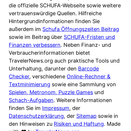
e
n
die offizielle SCHUFA-Webseite sowie weitere
?
r
K
vertrauenswürdige Quellen. Hilfreiche
i
ü
Hintergrundinformationen finden Sie
s
c
außerdem im
Schufa Öffnungszeiten Beitrag
t
h
sowie im Beitrag über
SCHUFA-Fristen und
d
e
Finanzen verbessern
. Neben Finanz- und
e
n
Verbraucherinformationen bietet
r
t
TravelerNews.org auch praktische Tools und
T
i
Unterhaltung, darunter den
Barcode
e
s
Checker
, verschiedene
Online-Rechner &
s
c
Textminimierung
sowie eine Sammlung von
t
h
Spielen, Metronom, Puzzle Games
und
s
e
Schach-Aufgaben
. Weitere Informationen
i
n
finden Sie im
Impressum
, der
e
d
Datenschutzerklärung
, der
Sitemap
sowie in
g
e
den Hinweisen zu
Risiken und Haftung
. Made
e