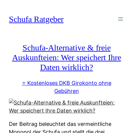
Zum
Inhalt
Schufa Ratgeber
springen
Schufa-Alternative & freie
Auskunfteien: Wer speichert Ihre
Daten wirklich?
⭐️ Kostenloses DKB Girokonto ohne
Gebühren
Der Beitrag beleuchtet das vermeintliche
Monopol der Schufa und stellt die drei