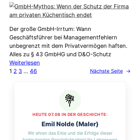
e
e
n
i
r
w
c
k
e
h
l
Der große GmbH-Irrtum: Wann
l
e
ä
Geschäftsführer bei Managementfehlern
c
r
r
unbegrenzt mit dem Privatvermögen haften.
h
t
u
Alles zu § 43 GmbHG und D&O-Schutz
e
I
n
:
Weiterlesen
n
h
g
G
1
2
3
…
46
Nächste Seite
→
L
r
p
m
ä
e
e
b
n
D
r
H
d
a
A
-
e
t
p
M
r
HEUTE 07.08 IN DER GESCHICHTE:
e
p
y
n
Emil Nolde (Maler)
n
&
t
f
Wir ehren das Erbe und die Erfolge dieser
w
O
h
u
bedeutenden Persönlichkeiten! Ihr Lebensweg