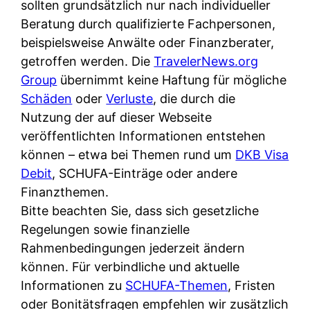
d
sollten grundsätzlich nur nach individueller
s
i
e
Beratung durch qualifizierte Fachpersonen,
c
c
r
beispielsweise Anwälte oder Finanzberater,
h
h
F
getroffen werden. Die
TravelerNews.org
e
k
i
Group
übernimmt keine Haftung für mögliche
B
o
r
Schäden
oder
Verluste
, die durch die
a
s
m
Nutzung der auf dieser Webseite
n
t
a
veröffentlichten Informationen entstehen
k
e
a
können – etwa bei Themen rund um
DKB Visa
k
n
m
Debit
, SCHUFA-Einträge oder andere
a
l
p
Finanzthemen.
r
o
r
Bitte beachten Sie, dass sich gesetzliche
t
s
i
Regelungen sowie finanzielle
e
u
v
Rahmenbedingungen jederzeit ändern
n
n
a
können. Für verbindliche und aktuelle
M
d
t
Informationen zu
SCHUFA-Themen
, Fristen
I
w
e
oder Bonitätsfragen empfehlen wir zusätzlich
R