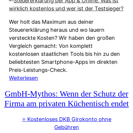
s
s
y
k
s
u
Wer holt das Maximum aus deiner
t
n
Steuererklärung heraus und wo lauern
e
f
versteckte Kosten? Wir haben den großen
m
t
Vergleich gemacht: Von komplett
M
e
kostenlosen staatlichen Tools bis hin zu den
I
i
beliebtesten Smartphone-Apps im direkten
R
e
Preis-Leistungs-Check.
:
n
:
Weiterlesen
W
:
S
i
GmbH-Mythos: Wenn der Schutz der
W
t
e
e
e
Firma am privaten Küchentisch endet
u
r
u
n
s
e
⭐️ Kostenloses DKB Girokonto ohne
d
p
r
Gebühren
i