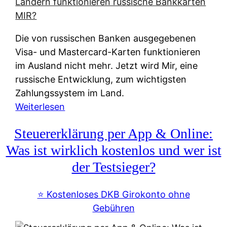
t
e
r
Die von russischen Banken ausgegebenen
n
Visa- und Mastercard-Karten funktionieren
a
im Ausland nicht mehr. Jetzt wird Mir, eine
t
russische Entwicklung, zum wichtigsten
i
Zahlungssystem im Land.
v
:
Weiterlesen
e
Z
&
Steuererklärung per App & Online:
a
f
h
Was ist wirklich kostenlos und wer ist
r
l
der Testsieger?
e
u
i
n
⭐️ Kostenloses DKB Girokonto ohne
e
g
Gebühren
A
s
u