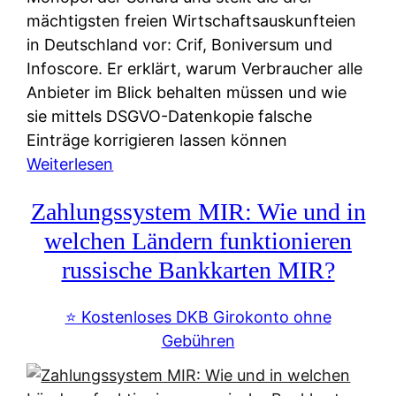
mächtigsten freien Wirtschaftsauskunfteien
in Deutschland vor: Crif, Boniversum und
Infoscore. Er erklärt, warum Verbraucher alle
Anbieter im Blick behalten müssen und wie
sie mittels DSGVO-Datenkopie falsche
Einträge korrigieren lassen können
:
Weiterlesen
S
Zahlungssystem MIR: Wie und in
c
h
welchen Ländern funktionieren
u
russische Bankkarten MIR?
f
a
⭐️ Kostenloses DKB Girokonto ohne
-
Gebühren
A
l