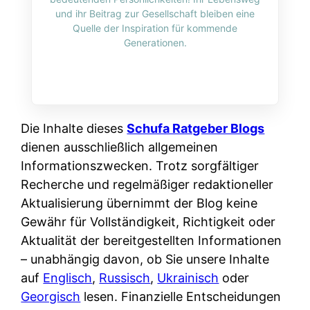
i
n
und ihr Beitrag zur Gesellschaft bleiben eine
o
n
r
l
Quelle der Inspiration für kommende
s
k
Generationen.
k
i
:
t
l
n
W
i
i
e
e
o
c
:
n
n
h
W
n
Die Inhalte dieses
Schufa Ratgeber Blogs
i
?
a
d
dienen ausschließlich allgemeinen
e
s
e
Informationszwecken. Trotz sorgfältiger
r
i
r
Recherche und regelmäßiger redaktioneller
e
s
S
Aktualisierung übernimmt der Blog keine
n
t
c
Gewähr für Vollständigkeit, Richtigkeit oder
r
w
h
Aktualität der bereitgestellten Informationen
u
i
u
– unabhängig davon, ob Sie unsere Inhalte
s
r
t
auf
Englisch
,
Russisch
,
Ukrainisch
oder
s
k
z
Georgisch
lesen. Finanzielle Entscheidungen
i
l