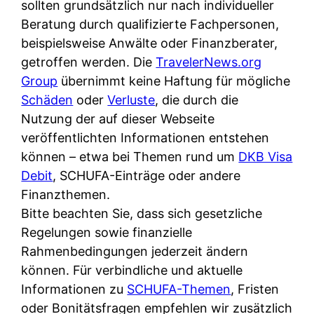
d
sollten grundsätzlich nur nach individueller
s
i
e
Beratung durch qualifizierte Fachpersonen,
c
c
r
beispielsweise Anwälte oder Finanzberater,
h
h
F
getroffen werden. Die
TravelerNews.org
e
k
i
Group
übernimmt keine Haftung für mögliche
B
o
r
Schäden
oder
Verluste
, die durch die
a
s
m
Nutzung der auf dieser Webseite
n
t
a
veröffentlichten Informationen entstehen
k
e
a
können – etwa bei Themen rund um
DKB Visa
k
n
m
Debit
, SCHUFA-Einträge oder andere
a
l
p
Finanzthemen.
r
o
r
Bitte beachten Sie, dass sich gesetzliche
t
s
i
Regelungen sowie finanzielle
e
u
v
Rahmenbedingungen jederzeit ändern
n
n
a
können. Für verbindliche und aktuelle
M
d
t
Informationen zu
SCHUFA-Themen
, Fristen
I
w
e
oder Bonitätsfragen empfehlen wir zusätzlich
R