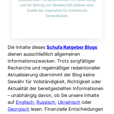
i
n
und ihr Beitrag zur Gesellschaft bleiben eine
o
n
r
l
Quelle der Inspiration für kommende
s
k
Generationen.
k
i
:
t
l
n
W
i
i
e
e
o
c
:
n
n
h
W
n
Die Inhalte dieses
Schufa Ratgeber Blogs
i
?
a
d
dienen ausschließlich allgemeinen
e
s
e
Informationszwecken. Trotz sorgfältiger
r
i
r
Recherche und regelmäßiger redaktioneller
e
s
S
Aktualisierung übernimmt der Blog keine
n
t
c
Gewähr für Vollständigkeit, Richtigkeit oder
r
w
h
Aktualität der bereitgestellten Informationen
u
i
u
– unabhängig davon, ob Sie unsere Inhalte
s
r
t
auf
Englisch
,
Russisch
,
Ukrainisch
oder
s
k
z
Georgisch
lesen. Finanzielle Entscheidungen
i
l