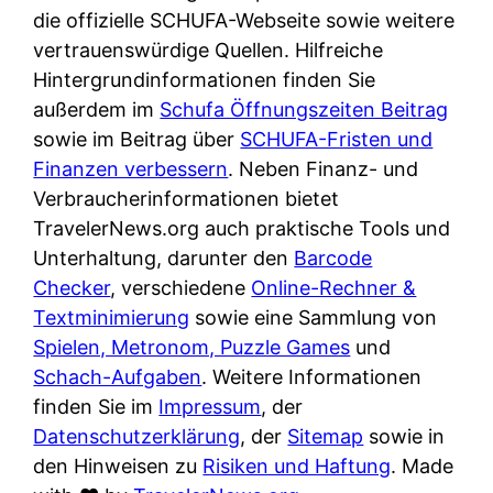
e
n
die offizielle SCHUFA-Webseite sowie weitere
?
r
K
vertrauenswürdige Quellen. Hilfreiche
i
ü
Hintergrundinformationen finden Sie
s
c
außerdem im
Schufa Öffnungszeiten Beitrag
t
h
sowie im Beitrag über
SCHUFA-Fristen und
d
e
Finanzen verbessern
. Neben Finanz- und
e
n
Verbraucherinformationen bietet
r
t
TravelerNews.org auch praktische Tools und
T
i
Unterhaltung, darunter den
Barcode
e
s
Checker
, verschiedene
Online-Rechner &
s
c
Textminimierung
sowie eine Sammlung von
t
h
Spielen, Metronom, Puzzle Games
und
s
e
Schach-Aufgaben
. Weitere Informationen
i
n
finden Sie im
Impressum
, der
e
d
Datenschutzerklärung
, der
Sitemap
sowie in
g
e
den Hinweisen zu
Risiken und Haftung
. Made
e