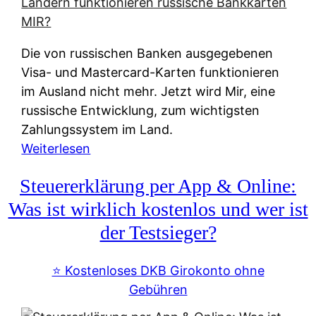
t
e
r
Die von russischen Banken ausgegebenen
n
Visa- und Mastercard-Karten funktionieren
a
im Ausland nicht mehr. Jetzt wird Mir, eine
t
russische Entwicklung, zum wichtigsten
i
Zahlungssystem im Land.
v
:
Weiterlesen
e
Z
&
Steuererklärung per App & Online:
a
f
h
Was ist wirklich kostenlos und wer ist
r
l
der Testsieger?
e
u
i
n
⭐️ Kostenloses DKB Girokonto ohne
e
g
Gebühren
A
s
u