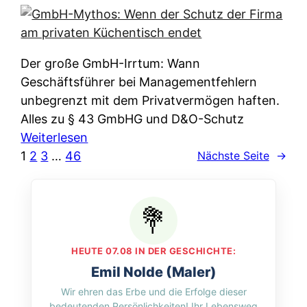
e
e
n
i
r
w
c
k
e
h
l
Der große GmbH-Irrtum: Wann
l
e
ä
Geschäftsführer bei Managementfehlern
c
r
r
unbegrenzt mit dem Privatvermögen haften.
h
t
u
Alles zu § 43 GmbHG und D&O-Schutz
e
I
n
:
Weiterlesen
n
h
g
G
1
2
3
…
46
Nächste Seite
→
L
r
p
m
ä
e
e
b
n
D
r
H
d
a
A
-
e
t
p
M
r
HEUTE 07.08 IN DER GESCHICHTE:
e
p
y
n
Emil Nolde (Maler)
n
&
t
f
Wir ehren das Erbe und die Erfolge dieser
w
O
h
u
bedeutenden Persönlichkeiten! Ihr Lebensweg