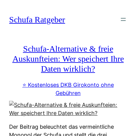
Zum
Inhalt
Schufa Ratgeber
springen
Schufa-Alternative & freie
Auskunfteien: Wer speichert Ihre
Daten wirklich?
⭐️ Kostenloses DKB Girokonto ohne
Gebühren
Der Beitrag beleuchtet das vermeintliche
Monopol der Schufa und stellt die drei