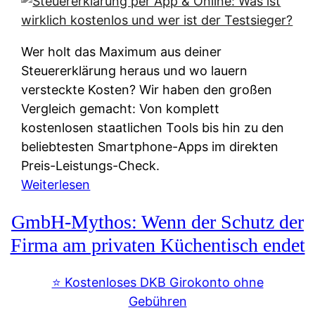
s
s
y
k
s
u
Wer holt das Maximum aus deiner
t
n
Steuererklärung heraus und wo lauern
e
f
versteckte Kosten? Wir haben den großen
m
t
Vergleich gemacht: Von komplett
M
e
kostenlosen staatlichen Tools bis hin zu den
I
i
beliebtesten Smartphone-Apps im direkten
R
e
Preis-Leistungs-Check.
:
n
:
Weiterlesen
W
:
S
i
GmbH-Mythos: Wenn der Schutz der
W
t
e
e
e
Firma am privaten Küchentisch endet
u
r
u
n
s
e
⭐️ Kostenloses DKB Girokonto ohne
d
p
r
Gebühren
i