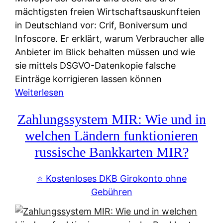
mächtigsten freien Wirtschaftsauskunfteien
in Deutschland vor: Crif, Boniversum und
Infoscore. Er erklärt, warum Verbraucher alle
Anbieter im Blick behalten müssen und wie
sie mittels DSGVO-Datenkopie falsche
Einträge korrigieren lassen können
:
Weiterlesen
S
Zahlungssystem MIR: Wie und in
c
h
welchen Ländern funktionieren
u
russische Bankkarten MIR?
f
a
⭐️ Kostenloses DKB Girokonto ohne
-
Gebühren
A
l