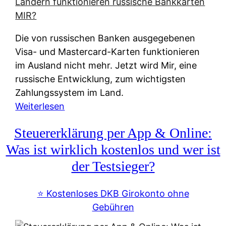
t
e
r
Die von russischen Banken ausgegebenen
n
Visa- und Mastercard-Karten funktionieren
a
im Ausland nicht mehr. Jetzt wird Mir, eine
t
russische Entwicklung, zum wichtigsten
i
Zahlungssystem im Land.
v
:
Weiterlesen
e
Z
&
Steuererklärung per App & Online:
a
f
h
Was ist wirklich kostenlos und wer ist
r
l
der Testsieger?
e
u
i
n
⭐️ Kostenloses DKB Girokonto ohne
e
g
Gebühren
A
s
u