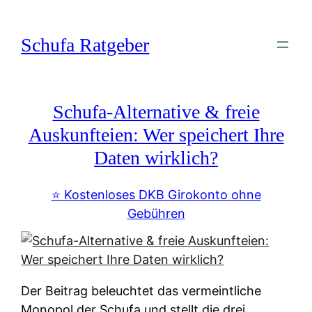
Zum
Inhalt
Schufa Ratgeber
springen
Schufa-Alternative & freie
Auskunfteien: Wer speichert Ihre
Daten wirklich?
⭐️ Kostenloses DKB Girokonto ohne
Gebühren
Der Beitrag beleuchtet das vermeintliche
Monopol der Schufa und stellt die drei