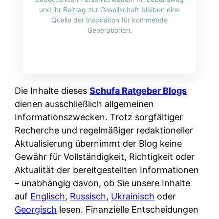
i
n
und ihr Beitrag zur Gesellschaft bleiben eine
o
n
r
l
Quelle der Inspiration für kommende
s
k
Generationen.
k
i
:
t
l
n
W
i
i
e
e
o
c
:
n
n
h
W
n
Die Inhalte dieses
Schufa Ratgeber Blogs
i
?
a
d
dienen ausschließlich allgemeinen
e
s
e
Informationszwecken. Trotz sorgfältiger
r
i
r
Recherche und regelmäßiger redaktioneller
e
s
S
Aktualisierung übernimmt der Blog keine
n
t
c
Gewähr für Vollständigkeit, Richtigkeit oder
r
w
h
Aktualität der bereitgestellten Informationen
u
i
u
– unabhängig davon, ob Sie unsere Inhalte
s
r
t
auf
Englisch
,
Russisch
,
Ukrainisch
oder
s
k
z
Georgisch
lesen. Finanzielle Entscheidungen
i
l