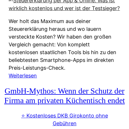
s
s
y
k
s
u
Wer holt das Maximum aus deiner
t
n
Steuererklärung heraus und wo lauern
e
f
versteckte Kosten? Wir haben den großen
m
t
Vergleich gemacht: Von komplett
M
e
kostenlosen staatlichen Tools bis hin zu den
I
i
beliebtesten Smartphone-Apps im direkten
R
e
Preis-Leistungs-Check.
:
n
:
Weiterlesen
W
:
S
i
GmbH-Mythos: Wenn der Schutz der
W
t
e
e
e
Firma am privaten Küchentisch endet
u
r
u
n
s
e
⭐️ Kostenloses DKB Girokonto ohne
d
p
r
Gebühren
i