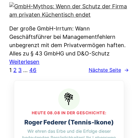
e
e
n
i
r
w
c
k
e
h
l
Der große GmbH-Irrtum: Wann
l
e
ä
Geschäftsführer bei Managementfehlern
c
r
r
unbegrenzt mit dem Privatvermögen haften.
h
t
u
Alles zu § 43 GmbHG und D&O-Schutz
e
I
n
:
Weiterlesen
n
h
g
G
1
2
3
…
46
Nächste Seite
→
L
r
p
m
ä
e
e
b
n
D
r
H
d
a
A
-
e
t
p
M
r
HEUTE 08.08 IN DER GESCHICHTE:
e
p
y
n
Roger Federer (Tennis-Ikone)
n
&
t
f
Wir ehren das Erbe und die Erfolge dieser
w
O
h
u
bedeutenden Persönlichkeiten! Ihr Lebensweg