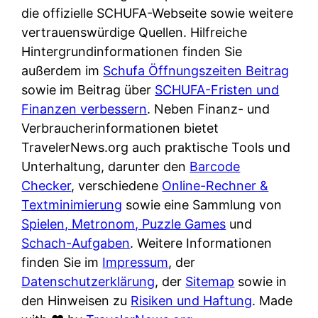
e
n
die offizielle SCHUFA-Webseite sowie weitere
?
r
K
vertrauenswürdige Quellen. Hilfreiche
i
ü
Hintergrundinformationen finden Sie
s
c
außerdem im
Schufa Öffnungszeiten Beitrag
t
h
sowie im Beitrag über
SCHUFA-Fristen und
d
e
Finanzen verbessern
. Neben Finanz- und
e
n
Verbraucherinformationen bietet
r
t
TravelerNews.org auch praktische Tools und
T
i
Unterhaltung, darunter den
Barcode
e
s
Checker
, verschiedene
Online-Rechner &
s
c
Textminimierung
sowie eine Sammlung von
t
h
Spielen, Metronom, Puzzle Games
und
s
e
Schach-Aufgaben
. Weitere Informationen
i
n
finden Sie im
Impressum
, der
e
d
Datenschutzerklärung
, der
Sitemap
sowie in
g
e
den Hinweisen zu
Risiken und Haftung
. Made
e