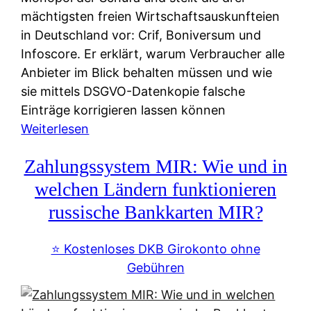
mächtigsten freien Wirtschaftsauskunfteien
in Deutschland vor: Crif, Boniversum und
Infoscore. Er erklärt, warum Verbraucher alle
Anbieter im Blick behalten müssen und wie
sie mittels DSGVO-Datenkopie falsche
Einträge korrigieren lassen können
:
Weiterlesen
S
Zahlungssystem MIR: Wie und in
c
h
welchen Ländern funktionieren
u
russische Bankkarten MIR?
f
a
⭐️ Kostenloses DKB Girokonto ohne
-
Gebühren
A
l