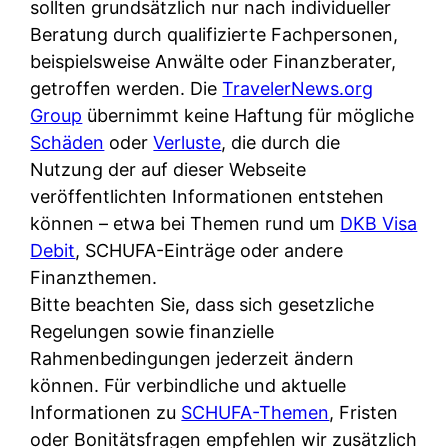
d
sollten grundsätzlich nur nach individueller
s
i
e
Beratung durch qualifizierte Fachpersonen,
c
c
r
beispielsweise Anwälte oder Finanzberater,
h
h
F
getroffen werden. Die
TravelerNews.org
e
k
i
Group
übernimmt keine Haftung für mögliche
B
o
r
Schäden
oder
Verluste
, die durch die
a
s
m
Nutzung der auf dieser Webseite
n
t
a
veröffentlichten Informationen entstehen
k
e
a
können – etwa bei Themen rund um
DKB Visa
k
n
m
Debit
, SCHUFA-Einträge oder andere
a
l
p
Finanzthemen.
r
o
r
Bitte beachten Sie, dass sich gesetzliche
t
s
i
Regelungen sowie finanzielle
e
u
v
Rahmenbedingungen jederzeit ändern
n
n
a
können. Für verbindliche und aktuelle
M
d
t
Informationen zu
SCHUFA-Themen
, Fristen
I
w
e
oder Bonitätsfragen empfehlen wir zusätzlich
R