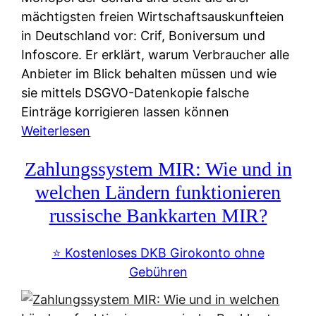
mächtigsten freien Wirtschaftsauskunfteien
in Deutschland vor: Crif, Boniversum und
Infoscore. Er erklärt, warum Verbraucher alle
Anbieter im Blick behalten müssen und wie
sie mittels DSGVO-Datenkopie falsche
Einträge korrigieren lassen können
:
Weiterlesen
S
Zahlungssystem MIR: Wie und in
c
h
welchen Ländern funktionieren
u
russische Bankkarten MIR?
f
a
⭐️ Kostenloses DKB Girokonto ohne
-
Gebühren
A
l