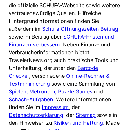
e
n
die offizielle SCHUFA-Webseite sowie weitere
?
r
K
vertrauenswürdige Quellen. Hilfreiche
i
ü
Hintergrundinformationen finden Sie
s
c
außerdem im
Schufa Öffnungszeiten Beitrag
t
h
sowie im Beitrag über
SCHUFA-Fristen und
d
e
Finanzen verbessern
. Neben Finanz- und
e
n
Verbraucherinformationen bietet
r
t
TravelerNews.org auch praktische Tools und
T
i
Unterhaltung, darunter den
Barcode
e
s
Checker
, verschiedene
Online-Rechner &
s
c
Textminimierung
sowie eine Sammlung von
t
h
Spielen, Metronom, Puzzle Games
und
s
e
Schach-Aufgaben
. Weitere Informationen
i
n
finden Sie im
Impressum
, der
e
d
Datenschutzerklärung
, der
Sitemap
sowie in
g
e
den Hinweisen zu
Risiken und Haftung
. Made
e