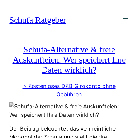
Zum
Inhalt
Schufa Ratgeber
springen
Schufa-Alternative & freie
Auskunfteien: Wer speichert Ihre
Daten wirklich?
⭐️ Kostenloses DKB Girokonto ohne
Gebühren
Der Beitrag beleuchtet das vermeintliche
Monopol der Schufa und stellt die drei