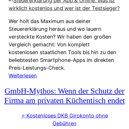
s
s
y
k
s
u
Wer holt das Maximum aus deiner
t
n
Steuererklärung heraus und wo lauern
e
f
versteckte Kosten? Wir haben den großen
m
t
Vergleich gemacht: Von komplett
M
e
kostenlosen staatlichen Tools bis hin zu den
I
i
beliebtesten Smartphone-Apps im direkten
R
e
Preis-Leistungs-Check.
:
n
:
Weiterlesen
W
:
S
i
GmbH-Mythos: Wenn der Schutz der
W
t
e
e
e
Firma am privaten Küchentisch endet
u
r
u
n
s
e
⭐️ Kostenloses DKB Girokonto ohne
d
p
r
Gebühren
i