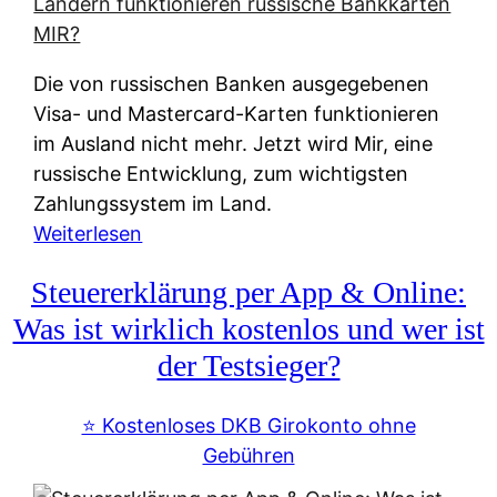
t
e
r
Die von russischen Banken ausgegebenen
n
Visa- und Mastercard-Karten funktionieren
a
im Ausland nicht mehr. Jetzt wird Mir, eine
t
russische Entwicklung, zum wichtigsten
i
Zahlungssystem im Land.
v
:
Weiterlesen
e
Z
&
Steuererklärung per App & Online:
a
f
h
Was ist wirklich kostenlos und wer ist
r
l
der Testsieger?
e
u
i
n
⭐️ Kostenloses DKB Girokonto ohne
e
g
Gebühren
A
s
u