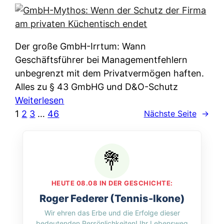
e
e
n
i
r
w
c
k
e
h
l
Der große GmbH-Irrtum: Wann
l
e
ä
Geschäftsführer bei Managementfehlern
c
r
r
unbegrenzt mit dem Privatvermögen haften.
h
t
u
Alles zu § 43 GmbHG und D&O-Schutz
e
I
n
:
Weiterlesen
n
h
g
G
1
2
3
…
46
Nächste Seite
→
L
r
p
m
ä
e
e
b
n
D
r
H
d
a
A
-
e
t
p
M
r
HEUTE 08.08 IN DER GESCHICHTE:
e
p
y
n
Roger Federer (Tennis-Ikone)
n
&
t
f
Wir ehren das Erbe und die Erfolge dieser
w
O
h
u
bedeutenden Persönlichkeiten! Ihr Lebensweg