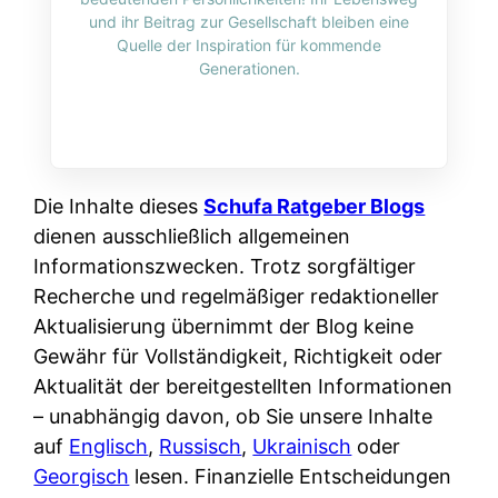
i
n
und ihr Beitrag zur Gesellschaft bleiben eine
o
n
r
l
Quelle der Inspiration für kommende
s
k
Generationen.
k
i
:
t
l
n
W
i
i
e
e
o
c
:
n
n
h
W
n
Die Inhalte dieses
Schufa Ratgeber Blogs
i
?
a
d
dienen ausschließlich allgemeinen
e
s
e
Informationszwecken. Trotz sorgfältiger
r
i
r
Recherche und regelmäßiger redaktioneller
e
s
S
Aktualisierung übernimmt der Blog keine
n
t
c
Gewähr für Vollständigkeit, Richtigkeit oder
r
w
h
Aktualität der bereitgestellten Informationen
u
i
u
– unabhängig davon, ob Sie unsere Inhalte
s
r
t
auf
Englisch
,
Russisch
,
Ukrainisch
oder
s
k
z
Georgisch
lesen. Finanzielle Entscheidungen
i
l