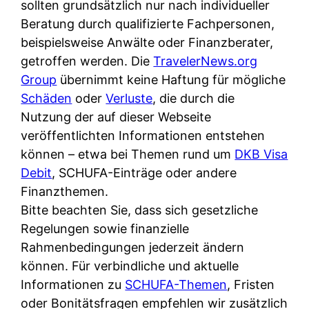
d
sollten grundsätzlich nur nach individueller
s
i
e
Beratung durch qualifizierte Fachpersonen,
c
c
r
beispielsweise Anwälte oder Finanzberater,
h
h
F
getroffen werden. Die
TravelerNews.org
e
k
i
Group
übernimmt keine Haftung für mögliche
B
o
r
Schäden
oder
Verluste
, die durch die
a
s
m
Nutzung der auf dieser Webseite
n
t
a
veröffentlichten Informationen entstehen
k
e
a
können – etwa bei Themen rund um
DKB Visa
k
n
m
Debit
, SCHUFA-Einträge oder andere
a
l
p
Finanzthemen.
r
o
r
Bitte beachten Sie, dass sich gesetzliche
t
s
i
Regelungen sowie finanzielle
e
u
v
Rahmenbedingungen jederzeit ändern
n
n
a
können. Für verbindliche und aktuelle
M
d
t
Informationen zu
SCHUFA-Themen
, Fristen
I
w
e
oder Bonitätsfragen empfehlen wir zusätzlich
R