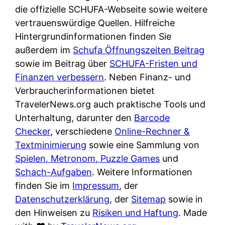
e
n
die offizielle SCHUFA-Webseite sowie weitere
?
r
K
vertrauenswürdige Quellen. Hilfreiche
i
ü
Hintergrundinformationen finden Sie
s
c
außerdem im
Schufa Öffnungszeiten Beitrag
t
h
sowie im Beitrag über
SCHUFA-Fristen und
d
e
Finanzen verbessern
. Neben Finanz- und
e
n
Verbraucherinformationen bietet
r
t
TravelerNews.org auch praktische Tools und
T
i
Unterhaltung, darunter den
Barcode
e
s
Checker
, verschiedene
Online-Rechner &
s
c
Textminimierung
sowie eine Sammlung von
t
h
Spielen, Metronom, Puzzle Games
und
s
e
Schach-Aufgaben
. Weitere Informationen
i
n
finden Sie im
Impressum
, der
e
d
Datenschutzerklärung
, der
Sitemap
sowie in
g
e
den Hinweisen zu
Risiken und Haftung
. Made
e