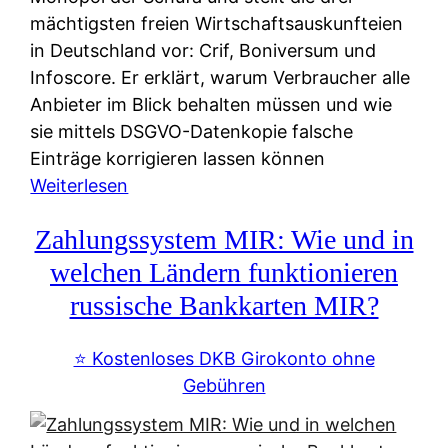
mächtigsten freien Wirtschaftsauskunfteien
in Deutschland vor: Crif, Boniversum und
Infoscore. Er erklärt, warum Verbraucher alle
Anbieter im Blick behalten müssen und wie
sie mittels DSGVO-Datenkopie falsche
Einträge korrigieren lassen können
:
Weiterlesen
S
Zahlungssystem MIR: Wie und in
c
h
welchen Ländern funktionieren
u
russische Bankkarten MIR?
f
a
⭐️ Kostenloses DKB Girokonto ohne
-
Gebühren
A
l