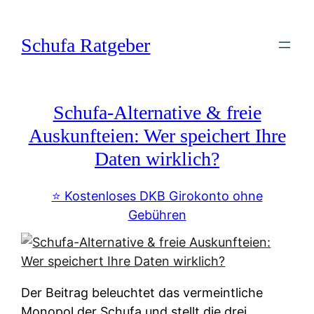
Zum
Inhalt
Schufa Ratgeber
springen
Schufa-Alternative & freie
Auskunfteien: Wer speichert Ihre
Daten wirklich?
⭐️ Kostenloses DKB Girokonto ohne
Gebühren
Der Beitrag beleuchtet das vermeintliche
Monopol der Schufa und stellt die drei