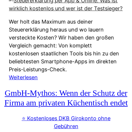
s
s
y
k
s
u
Wer holt das Maximum aus deiner
t
n
Steuererklärung heraus und wo lauern
e
f
versteckte Kosten? Wir haben den großen
m
t
Vergleich gemacht: Von komplett
M
e
kostenlosen staatlichen Tools bis hin zu den
I
i
beliebtesten Smartphone-Apps im direkten
R
e
Preis-Leistungs-Check.
:
n
:
Weiterlesen
W
:
S
i
GmbH-Mythos: Wenn der Schutz der
W
t
e
e
e
Firma am privaten Küchentisch endet
u
r
u
n
s
e
⭐️ Kostenloses DKB Girokonto ohne
d
p
r
Gebühren
i