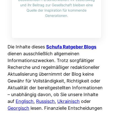
i
n
und ihr Beitrag zur Gesellschaft bleiben eine
o
n
r
l
Quelle der Inspiration für kommende
s
k
Generationen.
k
i
:
t
l
n
W
i
i
e
e
o
c
:
n
n
h
W
n
Die Inhalte dieses
Schufa Ratgeber Blogs
i
?
a
d
dienen ausschließlich allgemeinen
e
s
e
Informationszwecken. Trotz sorgfältiger
r
i
r
Recherche und regelmäßiger redaktioneller
e
s
S
Aktualisierung übernimmt der Blog keine
n
t
c
Gewähr für Vollständigkeit, Richtigkeit oder
r
w
h
Aktualität der bereitgestellten Informationen
u
i
u
– unabhängig davon, ob Sie unsere Inhalte
s
r
t
auf
Englisch
,
Russisch
,
Ukrainisch
oder
s
k
z
Georgisch
lesen. Finanzielle Entscheidungen
i
l