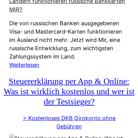
t
e
r
Die von russischen Banken ausgegebenen
n
Visa- und Mastercard-Karten funktionieren
a
im Ausland nicht mehr. Jetzt wird Mir, eine
t
russische Entwicklung, zum wichtigsten
i
Zahlungssystem im Land.
v
:
Weiterlesen
e
Z
&
Steuererklärung per App & Online:
a
f
h
Was ist wirklich kostenlos und wer ist
r
l
der Testsieger?
e
u
i
n
⭐️ Kostenloses DKB Girokonto ohne
e
g
Gebühren
A
s
u