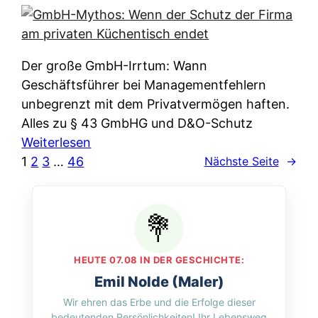
e
e
n
i
r
w
c
k
e
h
l
Der große GmbH-Irrtum: Wann
l
e
ä
Geschäftsführer bei Managementfehlern
c
r
r
unbegrenzt mit dem Privatvermögen haften.
h
t
u
Alles zu § 43 GmbHG und D&O-Schutz
e
I
n
:
Weiterlesen
n
h
g
G
1
2
3
…
46
Nächste Seite
→
L
r
p
m
ä
e
e
b
n
D
r
H
d
a
A
-
e
t
p
M
r
HEUTE 07.08 IN DER GESCHICHTE:
e
p
y
n
Emil Nolde (Maler)
n
&
t
f
Wir ehren das Erbe und die Erfolge dieser
w
O
h
u
bedeutenden Persönlichkeiten! Ihr Lebensweg