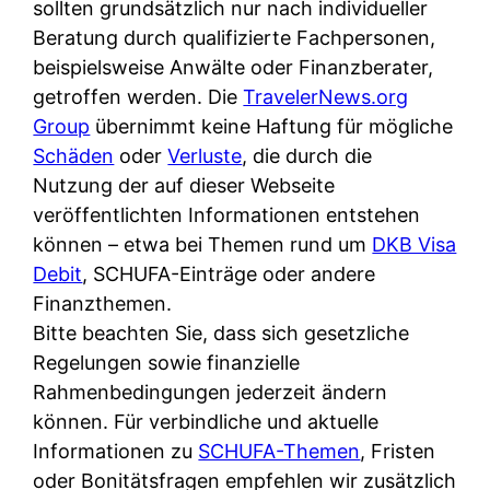
d
sollten grundsätzlich nur nach individueller
s
i
e
Beratung durch qualifizierte Fachpersonen,
c
c
r
beispielsweise Anwälte oder Finanzberater,
h
h
F
getroffen werden. Die
TravelerNews.org
e
k
i
Group
übernimmt keine Haftung für mögliche
B
o
r
Schäden
oder
Verluste
, die durch die
a
s
m
Nutzung der auf dieser Webseite
n
t
a
veröffentlichten Informationen entstehen
k
e
a
können – etwa bei Themen rund um
DKB Visa
k
n
m
Debit
, SCHUFA-Einträge oder andere
a
l
p
Finanzthemen.
r
o
r
Bitte beachten Sie, dass sich gesetzliche
t
s
i
Regelungen sowie finanzielle
e
u
v
Rahmenbedingungen jederzeit ändern
n
n
a
können. Für verbindliche und aktuelle
M
d
t
Informationen zu
SCHUFA-Themen
, Fristen
I
w
e
oder Bonitätsfragen empfehlen wir zusätzlich
R