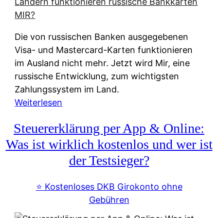
t
e
r
Die von russischen Banken ausgegebenen
n
Visa- und Mastercard-Karten funktionieren
a
im Ausland nicht mehr. Jetzt wird Mir, eine
t
russische Entwicklung, zum wichtigsten
i
Zahlungssystem im Land.
v
:
Weiterlesen
e
Z
&
Steuererklärung per App & Online:
a
f
h
Was ist wirklich kostenlos und wer ist
r
l
der Testsieger?
e
u
i
n
⭐️ Kostenloses DKB Girokonto ohne
e
g
Gebühren
A
s
u