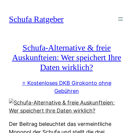
Zum
Inhalt
Schufa Ratgeber
springen
Schufa-Alternative & freie
Auskunfteien: Wer speichert Ihre
Daten wirklich?
⭐️ Kostenloses DKB Girokonto ohne
Gebühren
Der Beitrag beleuchtet das vermeintliche
Monopol der Schufa und stellt die drei