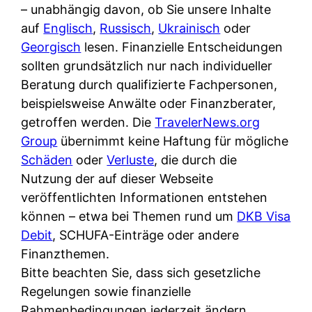
i
– unabhängig davon, ob Sie unsere Inhalte
n
o
n
r
auf
Englisch
,
Russisch
,
Ukrainisch
oder
l
s
k
k
Georgisch
lesen. Finanzielle Entscheidungen
i
:
t
l
sollten grundsätzlich nur nach individueller
n
W
i
i
Beratung durch qualifizierte Fachpersonen,
e
e
o
c
beispielsweise Anwälte oder Finanzberater,
:
n
n
h
getroffen werden. Die
TravelerNews.org
W
n
i
?
Group
übernimmt keine Haftung für mögliche
a
d
e
Schäden
oder
Verluste
, die durch die
s
e
r
Nutzung der auf dieser Webseite
i
r
e
veröffentlichten Informationen entstehen
s
S
n
können – etwa bei Themen rund um
DKB Visa
t
c
r
Debit
, SCHUFA-Einträge oder andere
w
h
u
Finanzthemen.
i
u
s
Bitte beachten Sie, dass sich gesetzliche
r
t
s
Regelungen sowie finanzielle
k
z
i
Rahmenbedingungen jederzeit ändern
l