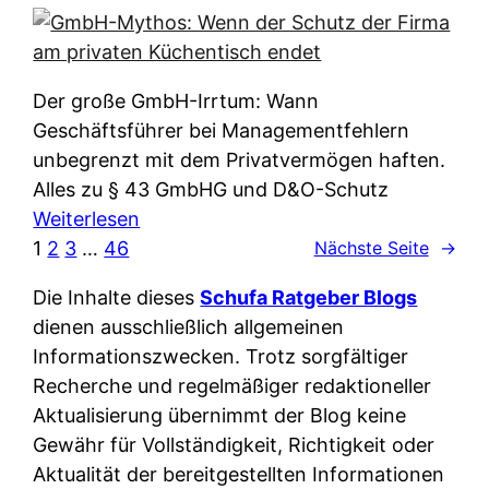
e
e
n
i
r
w
c
k
e
h
l
Der große GmbH-Irrtum: Wann
l
e
ä
Geschäftsführer bei Managementfehlern
c
r
r
unbegrenzt mit dem Privatvermögen haften.
h
t
u
Alles zu § 43 GmbHG und D&O-Schutz
e
I
n
:
Weiterlesen
n
h
g
G
1
2
3
…
46
Nächste Seite
→
L
r
p
m
ä
e
Die Inhalte dieses
Schufa Ratgeber Blogs
e
b
n
D
dienen ausschließlich allgemeinen
r
H
d
a
Informationszwecken. Trotz sorgfältiger
A
-
e
t
Recherche und regelmäßiger redaktioneller
p
M
r
e
Aktualisierung übernimmt der Blog keine
p
y
n
n
Gewähr für Vollständigkeit, Richtigkeit oder
&
t
f
w
Aktualität der bereitgestellten Informationen
O
h
u