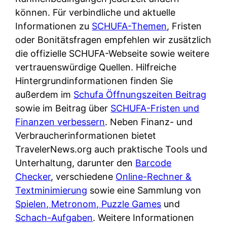
d
s
können. Für verbindliche und aktuelle
i
e
c
Informationen zu
SCHUFA-Themen
, Fristen
c
r
h
oder Bonitätsfragen empfehlen wir zusätzlich
h
F
e
die offizielle SCHUFA-Webseite sowie weitere
k
i
B
vertrauenswürdige Quellen. Hilfreiche
o
r
a
Hintergrundinformationen finden Sie
s
m
n
außerdem im
Schufa Öffnungszeiten Beitrag
t
a
k
sowie im Beitrag über
SCHUFA-Fristen und
e
a
k
Finanzen verbessern
. Neben Finanz- und
n
m
a
Verbraucherinformationen bietet
l
p
r
TravelerNews.org auch praktische Tools und
o
r
t
Unterhaltung, darunter den
Barcode
s
i
e
Checker
, verschiedene
Online-Rechner &
u
v
n
Textminimierung
sowie eine Sammlung von
n
a
M
Spielen, Metronom, Puzzle Games
und
d
t
I
Schach-Aufgaben
. Weitere Informationen
w
e
R