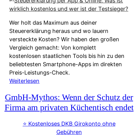
s
s
y
k
s
u
Wer holt das Maximum aus deiner
t
n
Steuererklärung heraus und wo lauern
e
f
versteckte Kosten? Wir haben den großen
m
t
Vergleich gemacht: Von komplett
M
e
kostenlosen staatlichen Tools bis hin zu den
I
i
beliebtesten Smartphone-Apps im direkten
R
e
Preis-Leistungs-Check.
:
n
:
Weiterlesen
W
:
S
i
GmbH-Mythos: Wenn der Schutz der
W
t
e
e
e
Firma am privaten Küchentisch endet
u
r
u
n
s
e
⭐️ Kostenloses DKB Girokonto ohne
d
p
r
Gebühren
i