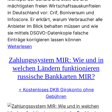
mächtigsten freien Wirtschaftsauskunfteien
in Deutschland vor: Crif, Boniversum und
Infoscore. Er erklärt, warum Verbraucher alle
Anbieter im Blick behalten müssen und wie
sie mittels DSGVO-Datenkopie falsche
Einträge korrigieren lassen können
:
Weiterlesen
S
Zahlungssystem MIR: Wie und in
c
h
welchen Ländern funktionieren
u
russische Bankkarten MIR?
f
a
⭐️ Kostenloses DKB Girokonto ohne
-
Gebühren
A
l