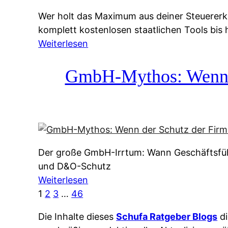
g
&
Wer holt das Maximum aus deiner Steuererk
s
f
komplett kostenlosen staatlichen Tools bis
s
r
:
Weiterlesen
y
e
S
s
i
t
GmbH-Mythos: Wenn de
t
e
e
e
A
u
m
u
e
M
s
r
I
k
e
R
u
Der große GmbH-Irrtum: Wann Geschäftsfüh
r
:
n
und D&O-Schutz
k
W
f
:
Weiterlesen
l
i
t
G
1
2
3
…
46
ä
e
e
m
r
u
i
Die Inhalte dieses
Schufa Ratgeber Blogs
di
b
u
n