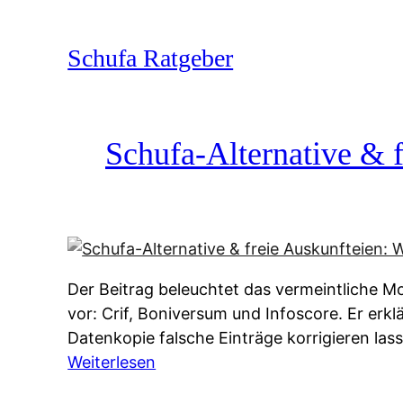
Zum
Inhalt
Schufa Ratgeber
springen
Schufa-Alternative & f
Der Beitrag beleuchtet das vermeintliche Mo
vor: Crif, Boniversum und Infoscore. Er erk
Datenkopie falsche Einträge korrigieren la
:
Weiterlesen
S