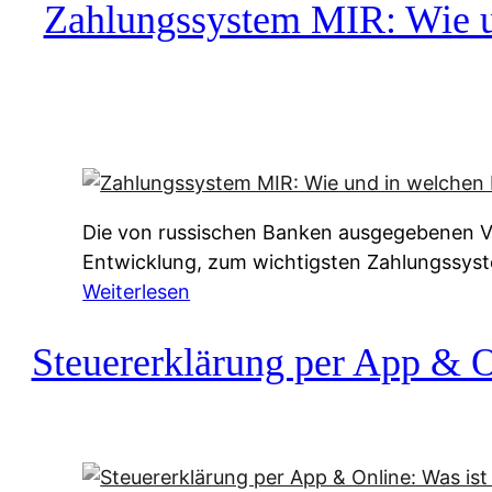
c
Zahlungssystem MIR: Wie un
h
u
f
a
-
A
l
Die von russischen Banken ausgegebenen Vis
t
Entwicklung, zum wichtigsten Zahlungssys
e
:
Weiterlesen
r
Z
n
a
Steuererklärung per App & On
a
h
t
l
i
u
v
n
e