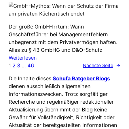
e
e
n
i
r
w
c
k
e
h
l
Der große GmbH-Irrtum: Wann
l
e
ä
Geschäftsführer bei Managementfehlern
c
r
r
unbegrenzt mit dem Privatvermögen haften.
h
t
u
Alles zu § 43 GmbHG und D&O-Schutz
e
I
n
:
Weiterlesen
n
h
g
G
1
2
3
…
46
Nächste Seite
→
L
r
p
m
ä
e
Die Inhalte dieses
Schufa Ratgeber Blogs
e
b
n
D
dienen ausschließlich allgemeinen
r
H
d
a
Informationszwecken. Trotz sorgfältiger
A
-
e
t
Recherche und regelmäßiger redaktioneller
p
M
r
e
Aktualisierung übernimmt der Blog keine
p
y
n
n
Gewähr für Vollständigkeit, Richtigkeit oder
&
t
f
w
Aktualität der bereitgestellten Informationen
O
h
u