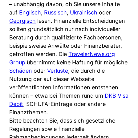
i
– unabhängig davon, ob Sie unsere Inhalte
n
o
n
r
auf
Englisch
,
Russisch
,
Ukrainisch
oder
l
s
k
k
Georgisch
lesen. Finanzielle Entscheidungen
i
:
t
l
sollten grundsätzlich nur nach individueller
n
W
i
i
Beratung durch qualifizierte Fachpersonen,
e
e
o
c
beispielsweise Anwälte oder Finanzberater,
:
n
n
h
getroffen werden. Die
TravelerNews.org
W
n
i
?
Group
übernimmt keine Haftung für mögliche
a
d
e
Schäden
oder
Verluste
, die durch die
s
e
r
Nutzung der auf dieser Webseite
i
r
e
veröffentlichten Informationen entstehen
s
S
n
können – etwa bei Themen rund um
DKB Visa
t
c
r
Debit
, SCHUFA-Einträge oder andere
w
h
u
Finanzthemen.
i
u
s
Bitte beachten Sie, dass sich gesetzliche
r
t
s
Regelungen sowie finanzielle
k
z
i
Rahmenbedingungen jederzeit ändern
l