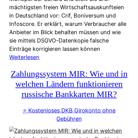
mächtigsten freien Wirtschaftsauskunfteien
in Deutschland vor: Crif, Boniversum und
Infoscore. Er erklärt, warum Verbraucher alle
Anbieter im Blick behalten müssen und wie
sie mittels DSGVO-Datenkopie falsche
Einträge korrigieren lassen können
:
Weiterlesen
S
Zahlungssystem MIR: Wie und in
c
h
welchen Ländern funktionieren
u
russische Bankkarten MIR?
f
a
⭐️ Kostenloses DKB Girokonto ohne
-
Gebühren
A
l