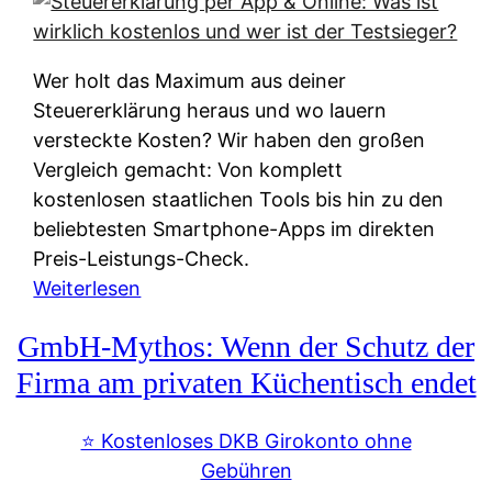
s
s
y
k
s
u
Wer holt das Maximum aus deiner
t
n
Steuererklärung heraus und wo lauern
e
f
versteckte Kosten? Wir haben den großen
m
t
Vergleich gemacht: Von komplett
M
e
kostenlosen staatlichen Tools bis hin zu den
I
i
beliebtesten Smartphone-Apps im direkten
R
e
Preis-Leistungs-Check.
:
n
:
Weiterlesen
W
:
S
i
GmbH-Mythos: Wenn der Schutz der
W
t
e
e
e
Firma am privaten Küchentisch endet
u
r
u
n
s
e
⭐️ Kostenloses DKB Girokonto ohne
d
p
r
Gebühren
i