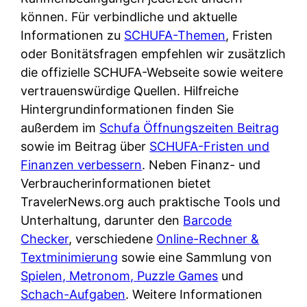
d
s
können. Für verbindliche und aktuelle
i
e
c
Informationen zu
SCHUFA-Themen
, Fristen
c
r
h
oder Bonitätsfragen empfehlen wir zusätzlich
h
F
e
die offizielle SCHUFA-Webseite sowie weitere
k
i
B
vertrauenswürdige Quellen. Hilfreiche
o
r
a
Hintergrundinformationen finden Sie
s
m
n
außerdem im
Schufa Öffnungszeiten Beitrag
t
a
k
sowie im Beitrag über
SCHUFA-Fristen und
e
a
k
Finanzen verbessern
. Neben Finanz- und
n
m
a
Verbraucherinformationen bietet
l
p
r
TravelerNews.org auch praktische Tools und
o
r
t
Unterhaltung, darunter den
Barcode
s
i
e
Checker
, verschiedene
Online-Rechner &
u
v
n
Textminimierung
sowie eine Sammlung von
n
a
M
Spielen, Metronom, Puzzle Games
und
d
t
I
Schach-Aufgaben
. Weitere Informationen
w
e
R