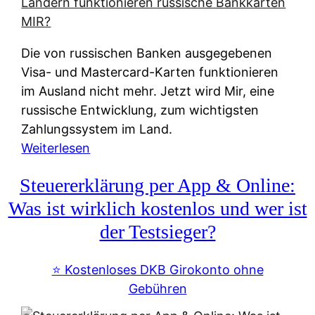
t
e
r
Die von russischen Banken ausgegebenen
n
Visa- und Mastercard-Karten funktionieren
a
im Ausland nicht mehr. Jetzt wird Mir, eine
t
russische Entwicklung, zum wichtigsten
i
Zahlungssystem im Land.
v
:
Weiterlesen
e
Z
&
Steuererklärung per App & Online:
a
f
h
Was ist wirklich kostenlos und wer ist
r
l
der Testsieger?
e
u
i
n
⭐️ Kostenloses DKB Girokonto ohne
e
g
Gebühren
A
s
u