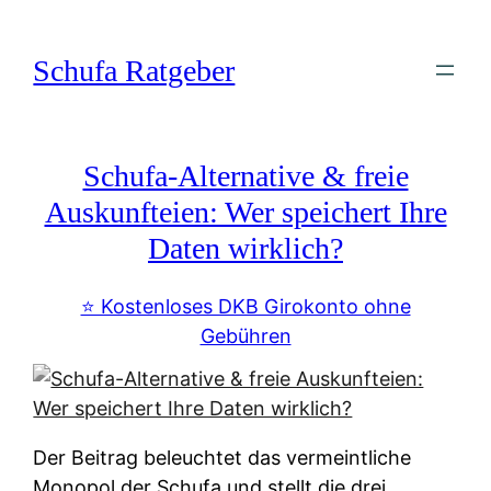
Zum
Inhalt
Schufa Ratgeber
springen
Schufa-Alternative & freie
Auskunfteien: Wer speichert Ihre
Daten wirklich?
⭐️ Kostenloses DKB Girokonto ohne
Gebühren
Der Beitrag beleuchtet das vermeintliche
Monopol der Schufa und stellt die drei