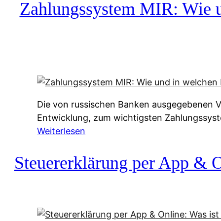
c
Zahlungssystem MIR: Wie un
h
u
f
a
-
A
l
Die von russischen Banken ausgegebenen Vis
t
Entwicklung, zum wichtigsten Zahlungssys
e
:
Weiterlesen
r
Z
n
a
Steuererklärung per App & On
a
h
t
l
i
u
v
n
e