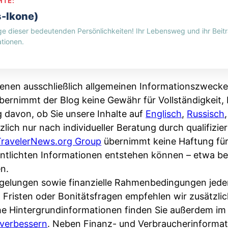
HTE:
s-Ikone)
ge dieser bedeutenden Persönlichkeiten! Ihr Lebensweg und ihr Beitr
tionen.
enen ausschließlich allgemeinen Informationszwecke
bernimmt der Blog keine Gewähr für Vollständigkeit, R
g davon, ob Sie unsere Inhalte auf
Englisch
,
Russisch
zlich nur nach individueller Beratung durch qualifizi
TravelerNews.org Group
übernimmt keine Haftung fü
fentlichten Informationen entstehen können – etwa 
n.
Regelungen sowie finanzielle Rahmenbedingungen jede
, Fristen oder Bonitätsfragen empfehlen wir zusätzli
che Hintergrundinformationen finden Sie außerdem i
verbessern
. Neben Finanz- und Verbraucherinformat