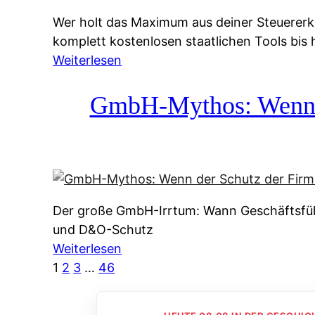
g
&
Wer holt das Maximum aus deiner Steuererk
s
f
komplett kostenlosen staatlichen Tools bis
s
r
:
Weiterlesen
y
e
S
s
i
t
GmbH-Mythos: Wenn de
t
e
e
e
A
u
m
u
e
M
s
r
I
k
e
R
u
Der große GmbH-Irrtum: Wann Geschäftsfüh
r
:
n
und D&O-Schutz
k
W
f
:
Weiterlesen
l
i
t
G
1
2
3
…
46
ä
e
e
m
r
u
i
b
u
n