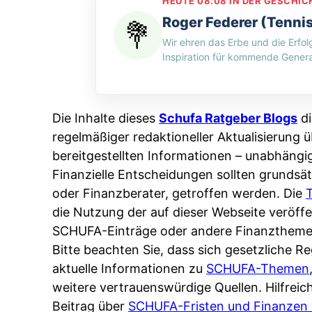
e
HEUTE 08.08 IN DER GESCHIC
H
n
d
n
Roger Federer (Tenni
-
g
i
:
Wir ehren das Erbe und die Erfol
M
p
n
W
Inspiration für kommende Genera
y
e
w
e
t
r
e
r
h
A
l
s
Die Inhalte dieses
Schufa Ratgeber Blogs
di
o
p
c
p
regelmäßiger redaktioneller Aktualisierung ü
s
p
h
e
bereitgestellten Informationen – unabhängi
:
&
e
i
Finanzielle Entscheidungen sollten grundsät
W
O
n
c
oder Finanzberater, getroffen werden. Die
e
n
L
h
die Nutzung der auf dieser Webseite veröf
n
l
ä
e
SCHUFA-Einträge oder andere Finanztheme
n
i
n
r
Bitte beachten Sie, dass sich gesetzliche 
d
n
d
t
aktuelle Informationen zu
SCHUFA-Themen
e
e
e
I
weitere vertrauenswürdige Quellen. Hilfrei
r
:
r
h
Beitrag über
SCHUFA-Fristen und Finanzen 
S
W