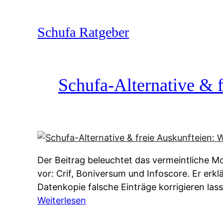
Zum
Inhalt
Schufa Ratgeber
springen
Schufa-Alternative & f
Der Beitrag beleuchtet das vermeintliche Mo
vor: Crif, Boniversum und Infoscore. Er erk
Datenkopie falsche Einträge korrigieren la
:
Weiterlesen
S