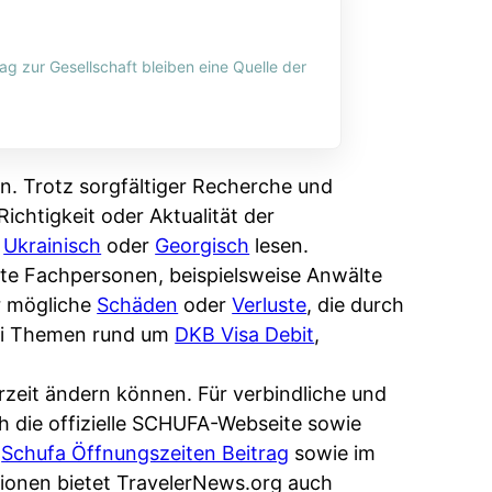
ag zur Gesellschaft bleiben eine Quelle der
n. Trotz sorgfältiger Recherche und
ichtigkeit oder Aktualität der
,
Ukrainisch
oder
Georgisch
lesen.
erte Fachpersonen, beispielsweise Anwälte
r mögliche
Schäden
oder
Verluste
, die durch
bei Themen rund um
DKB Visa Debit
,
rzeit ändern können. Für verbindliche und
ch die offizielle SCHUFA-Webseite sowie
m
Schufa Öffnungszeiten Beitrag
sowie im
ionen bietet TravelerNews.org auch