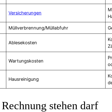
M
Versicherungen
H
Müllverbrennung/Müllabfuhr
G
Ko
Ablesekosten
Z
P
Wartungskosten
o
K
Hausreinigung
d
r Rechnung stehen darf