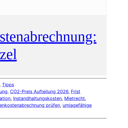
stenabrechnung:
zel
, 
Tipps
ung
, 
CO2-Preis Aufteilung 2026
, 
Frist
ation
, 
Instandhaltungskosten
, 
Mietrecht
, 
enkostenabrechnung prüfen
, 
umlagefähige