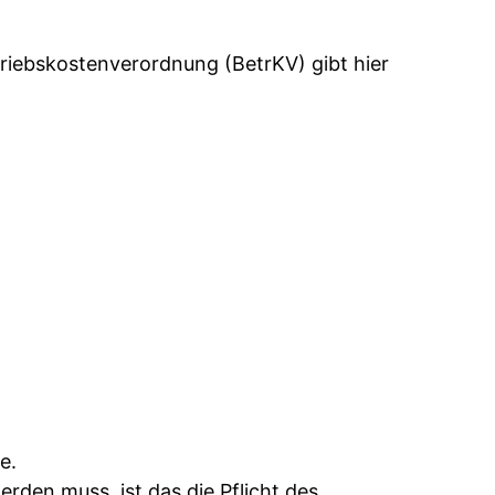
triebskostenverordnung (BetrKV) gibt hier
e.
rden muss, ist das die Pflicht des