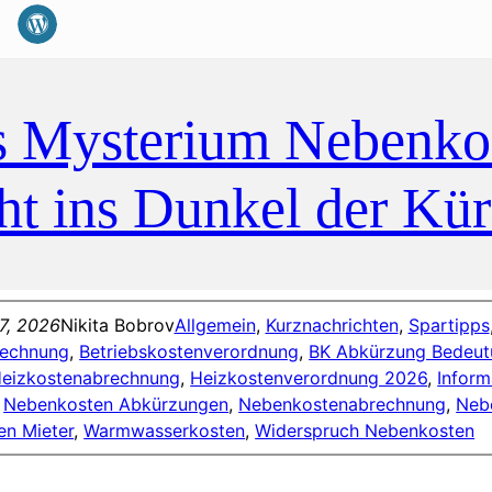
 Mysterium Nebenko
ht ins Dunkel der Kür
17, 2026
Nikita Bobrov
Allgemein
, 
Kurznachrichten
, 
Spartipps
rechnung
, 
Betriebskostenverordnung
, 
BK Abkürzung Bedeut
eizkostenabrechnung
, 
Heizkostenverordnung 2026
, 
Inform
 
Nebenkosten Abkürzungen
, 
Nebenkostenabrechnung
, 
Neb
en Mieter
, 
Warmwasserkosten
, 
Widerspruch Nebenkosten