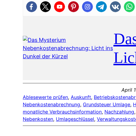
Das
Lic
April 
Ablesewerte prüfen
, 
Auskunft
, 
Betriebskostenab
Nebenkostenabrechnung
, 
Grundsteuer Umlage
, 
H
monatliche Verbrauchsinformation
, 
Nachzahlung
,
Nebenkosten
, 
Umlageschlüssel
, 
Verwaltungskost