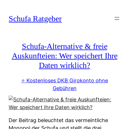
Zum
Inhalt
Schufa Ratgeber
springen
Schufa-Alternative & freie
Auskunfteien: Wer speichert Ihre
Daten wirklich?
⭐️ Kostenloses DKB Girokonto ohne
Gebühren
Der Beitrag beleuchtet das vermeintliche
Monopol der Schufa und stellt die drei