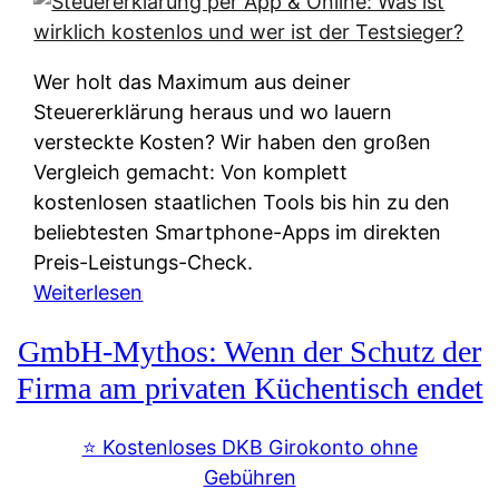
s
s
y
k
s
u
Wer holt das Maximum aus deiner
t
n
Steuererklärung heraus und wo lauern
e
f
versteckte Kosten? Wir haben den großen
m
t
Vergleich gemacht: Von komplett
M
e
kostenlosen staatlichen Tools bis hin zu den
I
i
beliebtesten Smartphone-Apps im direkten
R
e
Preis-Leistungs-Check.
:
n
:
Weiterlesen
W
:
S
i
GmbH-Mythos: Wenn der Schutz der
W
t
e
e
e
Firma am privaten Küchentisch endet
u
r
u
n
s
e
⭐️ Kostenloses DKB Girokonto ohne
d
p
r
Gebühren
i