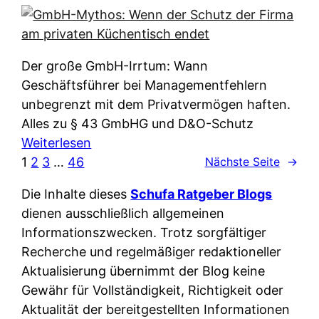
e
e
n
i
r
w
c
k
e
h
l
Der große GmbH-Irrtum: Wann
l
e
ä
Geschäftsführer bei Managementfehlern
c
r
r
unbegrenzt mit dem Privatvermögen haften.
h
t
u
Alles zu § 43 GmbHG und D&O-Schutz
e
I
n
:
Weiterlesen
n
h
g
G
1
2
3
…
46
Nächste Seite
→
L
r
p
m
ä
e
Die Inhalte dieses
Schufa Ratgeber Blogs
e
b
n
D
dienen ausschließlich allgemeinen
r
H
d
a
Informationszwecken. Trotz sorgfältiger
A
-
e
t
Recherche und regelmäßiger redaktioneller
p
M
r
e
Aktualisierung übernimmt der Blog keine
p
y
n
n
Gewähr für Vollständigkeit, Richtigkeit oder
&
t
f
w
Aktualität der bereitgestellten Informationen
O
h
u