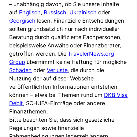
i
– unabhängig davon, ob Sie unsere Inhalte
n
o
n
r
auf
Englisch
,
Russisch
,
Ukrainisch
oder
l
s
k
k
Georgisch
lesen. Finanzielle Entscheidungen
i
:
t
l
sollten grundsätzlich nur nach individueller
n
W
i
i
Beratung durch qualifizierte Fachpersonen,
e
e
o
c
beispielsweise Anwälte oder Finanzberater,
:
n
n
h
getroffen werden. Die
TravelerNews.org
W
n
i
?
Group
übernimmt keine Haftung für mögliche
a
d
e
Schäden
oder
Verluste
, die durch die
s
e
r
Nutzung der auf dieser Webseite
i
r
e
veröffentlichten Informationen entstehen
s
S
n
können – etwa bei Themen rund um
DKB Visa
t
c
r
Debit
, SCHUFA-Einträge oder andere
w
h
u
Finanzthemen.
i
u
s
Bitte beachten Sie, dass sich gesetzliche
r
t
s
Regelungen sowie finanzielle
k
z
i
Rahmenbedingungen jederzeit ändern
l