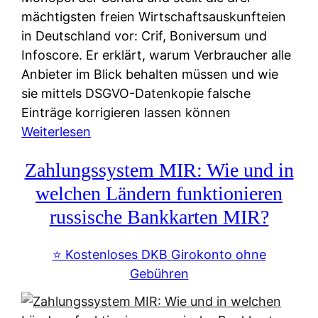
mächtigsten freien Wirtschaftsauskunfteien
in Deutschland vor: Crif, Boniversum und
Infoscore. Er erklärt, warum Verbraucher alle
Anbieter im Blick behalten müssen und wie
sie mittels DSGVO-Datenkopie falsche
Einträge korrigieren lassen können
:
Weiterlesen
S
Zahlungssystem MIR: Wie und in
c
h
welchen Ländern funktionieren
u
russische Bankkarten MIR?
f
a
⭐️ Kostenloses DKB Girokonto ohne
-
Gebühren
A
l