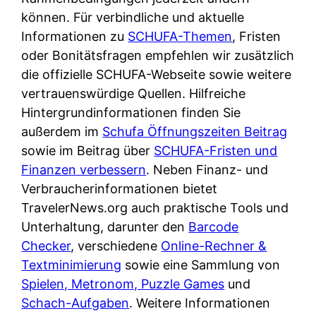
d
s
können. Für verbindliche und aktuelle
i
e
c
Informationen zu
SCHUFA-Themen
, Fristen
c
r
h
oder Bonitätsfragen empfehlen wir zusätzlich
h
F
e
die offizielle SCHUFA-Webseite sowie weitere
k
i
B
vertrauenswürdige Quellen. Hilfreiche
o
r
a
Hintergrundinformationen finden Sie
s
m
n
außerdem im
Schufa Öffnungszeiten Beitrag
t
a
k
sowie im Beitrag über
SCHUFA-Fristen und
e
a
k
Finanzen verbessern
. Neben Finanz- und
n
m
a
Verbraucherinformationen bietet
l
p
r
TravelerNews.org auch praktische Tools und
o
r
t
Unterhaltung, darunter den
Barcode
s
i
e
Checker
, verschiedene
Online-Rechner &
u
v
n
Textminimierung
sowie eine Sammlung von
n
a
M
Spielen, Metronom, Puzzle Games
und
d
t
I
Schach-Aufgaben
. Weitere Informationen
w
e
R