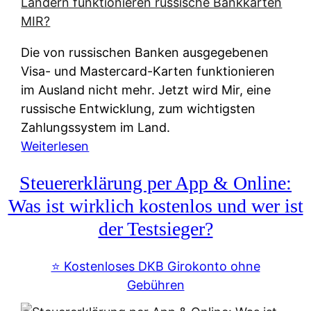
t
e
r
Die von russischen Banken ausgegebenen
n
Visa- und Mastercard-Karten funktionieren
a
im Ausland nicht mehr. Jetzt wird Mir, eine
t
russische Entwicklung, zum wichtigsten
i
Zahlungssystem im Land.
v
:
Weiterlesen
e
Z
&
Steuererklärung per App & Online:
a
f
h
Was ist wirklich kostenlos und wer ist
r
l
der Testsieger?
e
u
i
n
⭐️ Kostenloses DKB Girokonto ohne
e
g
Gebühren
A
s
u