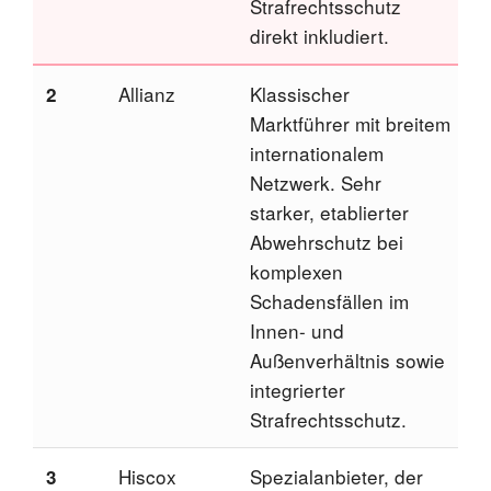
Strafrechtsschutz
direkt inkludiert.
Allianz
Klassischer
J
2
Marktführer mit breitem
w
internationalem
i
Netzwerk. Sehr
R
starker, etablierter
a
Abwehrschutz bei
komplexen
Schadensfällen im
Innen- und
Außenverhältnis sowie
integrierter
Strafrechtsschutz.
Hiscox
Spezialanbieter, der
J
3