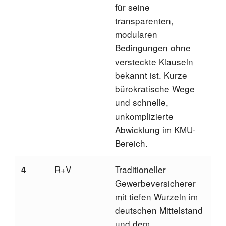
für seine
A
transparenten,
M
modularen
V
Bedingungen ohne
m
versteckte Klauseln
bekannt ist. Kurze
bürokratische Wege
und schnelle,
unkomplizierte
Abwicklung im KMU-
Bereich.
R+V
Traditioneller
J
4
Gewerbeversicherer
K
mit tiefen Wurzeln im
e
deutschen Mittelstand
D
und dem
1