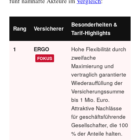
fünf namhafte Akteure im
Vergleich
:
Besonderheiten &
G
Rang
Versicherer
Tarif-Highlights
T
Hohe Flexibilität durch
J
1
ERGO
zweifache
m
FOKUS
Maximierung und
I
vertraglich garantierte
m
Wiederauffüllung der
Versicherungssumme
bis 1 Mio. Euro.
Attraktive Nachlässe
für geschäftsführende
Gesellschafter, die 100
% der Anteile halten.