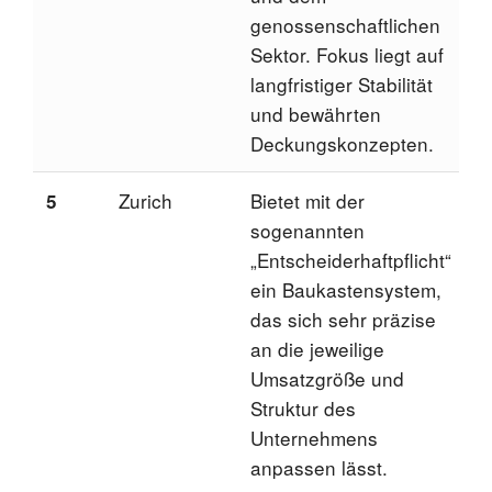
genossenschaftlichen
v
Sektor. Fokus liegt auf
langfristiger Stabilität
und bewährten
Deckungskonzepten.
Zurich
Bietet mit der
J
5
sogenannten
N
„Entscheiderhaftpflicht“
e
ein Baukastensystem,
E
das sich sehr präzise
an die jeweilige
Umsatzgröße und
Struktur des
Unternehmens
anpassen lässt.