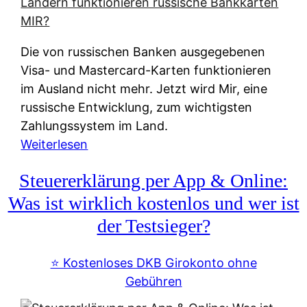
t
e
r
Die von russischen Banken ausgegebenen
n
Visa- und Mastercard-Karten funktionieren
a
im Ausland nicht mehr. Jetzt wird Mir, eine
t
russische Entwicklung, zum wichtigsten
i
Zahlungssystem im Land.
v
:
Weiterlesen
e
Z
&
Steuererklärung per App & Online:
a
f
h
Was ist wirklich kostenlos und wer ist
r
l
der Testsieger?
e
u
i
n
⭐️ Kostenloses DKB Girokonto ohne
e
g
Gebühren
A
s
u