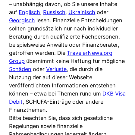
i
– unabhängig davon, ob Sie unsere Inhalte
n
o
n
r
auf
Englisch
,
Russisch
,
Ukrainisch
oder
l
s
k
k
Georgisch
lesen. Finanzielle Entscheidungen
i
:
t
l
sollten grundsätzlich nur nach individueller
n
W
i
i
Beratung durch qualifizierte Fachpersonen,
e
e
o
c
beispielsweise Anwälte oder Finanzberater,
:
n
n
h
getroffen werden. Die
TravelerNews.org
W
n
i
?
Group
übernimmt keine Haftung für mögliche
a
d
e
Schäden
oder
Verluste
, die durch die
s
e
r
Nutzung der auf dieser Webseite
i
r
e
veröffentlichten Informationen entstehen
s
S
n
können – etwa bei Themen rund um
DKB Visa
t
c
r
Debit
, SCHUFA-Einträge oder andere
w
h
u
Finanzthemen.
i
u
s
Bitte beachten Sie, dass sich gesetzliche
r
t
s
Regelungen sowie finanzielle
k
z
i
Rahmenbedingungen jederzeit ändern
l