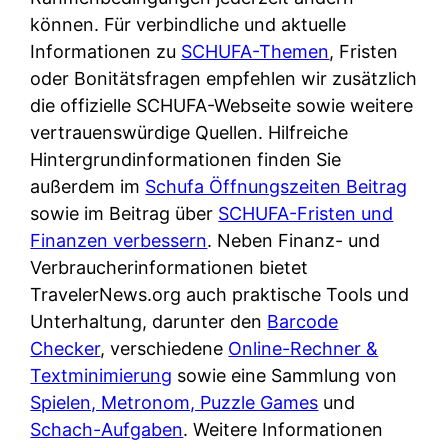
d
s
können. Für verbindliche und aktuelle
i
e
c
Informationen zu
SCHUFA-Themen
, Fristen
c
r
h
oder Bonitätsfragen empfehlen wir zusätzlich
h
F
e
die offizielle SCHUFA-Webseite sowie weitere
k
i
B
vertrauenswürdige Quellen. Hilfreiche
o
r
a
Hintergrundinformationen finden Sie
s
m
n
außerdem im
Schufa Öffnungszeiten Beitrag
t
a
k
sowie im Beitrag über
SCHUFA-Fristen und
e
a
k
Finanzen verbessern
. Neben Finanz- und
n
m
a
Verbraucherinformationen bietet
l
p
r
TravelerNews.org auch praktische Tools und
o
r
t
Unterhaltung, darunter den
Barcode
s
i
e
Checker
, verschiedene
Online-Rechner &
u
v
n
Textminimierung
sowie eine Sammlung von
n
a
M
Spielen, Metronom, Puzzle Games
und
d
t
I
Schach-Aufgaben
. Weitere Informationen
w
e
R