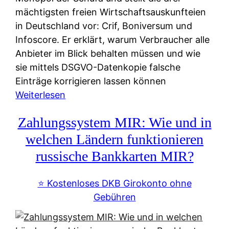
mächtigsten freien Wirtschaftsauskunfteien
in Deutschland vor: Crif, Boniversum und
Infoscore. Er erklärt, warum Verbraucher alle
Anbieter im Blick behalten müssen und wie
sie mittels DSGVO-Datenkopie falsche
Einträge korrigieren lassen können
:
Weiterlesen
S
Zahlungssystem MIR: Wie und in
c
h
welchen Ländern funktionieren
u
russische Bankkarten MIR?
f
a
⭐️ Kostenloses DKB Girokonto ohne
-
Gebühren
A
l