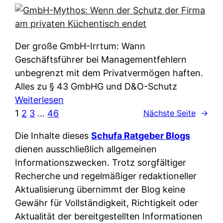
e
e
n
i
r
w
c
k
e
h
l
Der große GmbH-Irrtum: Wann
l
e
ä
Geschäftsführer bei Managementfehlern
c
r
r
unbegrenzt mit dem Privatvermögen haften.
h
t
u
Alles zu § 43 GmbHG und D&O-Schutz
e
I
n
:
Weiterlesen
n
h
g
G
1
2
3
…
46
Nächste Seite
→
L
r
p
m
ä
e
Die Inhalte dieses
Schufa Ratgeber Blogs
e
b
n
D
dienen ausschließlich allgemeinen
r
H
d
a
Informationszwecken. Trotz sorgfältiger
A
-
e
t
Recherche und regelmäßiger redaktioneller
p
M
r
e
Aktualisierung übernimmt der Blog keine
p
y
n
n
Gewähr für Vollständigkeit, Richtigkeit oder
&
t
f
w
Aktualität der bereitgestellten Informationen
O
h
u