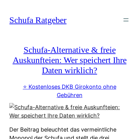
Zum
Inhalt
Schufa Ratgeber
springen
Schufa-Alternative & freie
Auskunfteien: Wer speichert Ihre
Daten wirklich?
⭐️ Kostenloses DKB Girokonto ohne
Gebühren
Der Beitrag beleuchtet das vermeintliche
Monopol der Schufa und stellt die drei