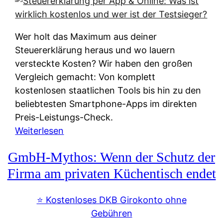
s
s
y
k
s
u
Wer holt das Maximum aus deiner
t
n
Steuererklärung heraus und wo lauern
e
f
versteckte Kosten? Wir haben den großen
m
t
Vergleich gemacht: Von komplett
M
e
kostenlosen staatlichen Tools bis hin zu den
I
i
beliebtesten Smartphone-Apps im direkten
R
e
Preis-Leistungs-Check.
:
n
:
Weiterlesen
W
:
S
i
GmbH-Mythos: Wenn der Schutz der
W
t
e
e
e
Firma am privaten Küchentisch endet
u
r
u
n
s
e
⭐️ Kostenloses DKB Girokonto ohne
d
p
r
Gebühren
i