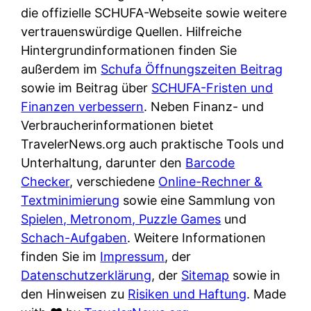
e
n
die offizielle SCHUFA-Webseite sowie weitere
?
r
K
vertrauenswürdige Quellen. Hilfreiche
i
ü
Hintergrundinformationen finden Sie
s
c
außerdem im
Schufa Öffnungszeiten Beitrag
t
h
sowie im Beitrag über
SCHUFA-Fristen und
d
e
Finanzen verbessern
. Neben Finanz- und
e
n
Verbraucherinformationen bietet
r
t
TravelerNews.org auch praktische Tools und
T
i
Unterhaltung, darunter den
Barcode
e
s
Checker
, verschiedene
Online-Rechner &
s
c
Textminimierung
sowie eine Sammlung von
t
h
Spielen, Metronom, Puzzle Games
und
s
e
Schach-Aufgaben
. Weitere Informationen
i
n
finden Sie im
Impressum
, der
e
d
Datenschutzerklärung
, der
Sitemap
sowie in
g
e
den Hinweisen zu
Risiken und Haftung
. Made
e