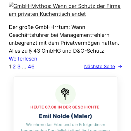
e
e
n
i
r
w
c
k
e
h
l
Der große GmbH-Irrtum: Wann
l
e
ä
Geschäftsführer bei Managementfehlern
c
r
r
unbegrenzt mit dem Privatvermögen haften.
h
t
u
Alles zu § 43 GmbHG und D&O-Schutz
e
I
n
:
Weiterlesen
n
h
g
G
1
2
3
…
46
Nächste Seite
→
L
r
p
m
ä
e
e
b
n
D
r
H
d
a
A
-
e
t
p
M
r
HEUTE 07.08 IN DER GESCHICHTE:
e
p
y
n
Emil Nolde (Maler)
n
&
t
f
Wir ehren das Erbe und die Erfolge dieser
w
O
h
u
bedeutenden Persönlichkeiten! Ihr Lebensweg