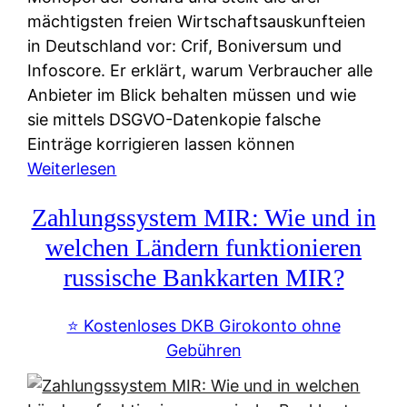
mächtigsten freien Wirtschaftsauskunfteien
in Deutschland vor: Crif, Boniversum und
Infoscore. Er erklärt, warum Verbraucher alle
Anbieter im Blick behalten müssen und wie
sie mittels DSGVO-Datenkopie falsche
Einträge korrigieren lassen können
:
Weiterlesen
S
Zahlungssystem MIR: Wie und in
c
h
welchen Ländern funktionieren
u
russische Bankkarten MIR?
f
a
⭐️ Kostenloses DKB Girokonto ohne
-
Gebühren
A
l