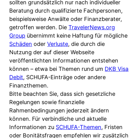
d
sollten grundsätzlich nur nach individueller
s
i
e
Beratung durch qualifizierte Fachpersonen,
c
c
r
beispielsweise Anwälte oder Finanzberater,
h
h
F
getroffen werden. Die
TravelerNews.org
e
k
i
Group
übernimmt keine Haftung für mögliche
B
o
r
Schäden
oder
Verluste
, die durch die
a
s
m
Nutzung der auf dieser Webseite
n
t
a
veröffentlichten Informationen entstehen
k
e
a
können – etwa bei Themen rund um
DKB Visa
k
n
m
Debit
, SCHUFA-Einträge oder andere
a
l
p
Finanzthemen.
r
o
r
Bitte beachten Sie, dass sich gesetzliche
t
s
i
Regelungen sowie finanzielle
e
u
v
Rahmenbedingungen jederzeit ändern
n
n
a
können. Für verbindliche und aktuelle
M
d
t
Informationen zu
SCHUFA-Themen
, Fristen
I
w
e
oder Bonitätsfragen empfehlen wir zusätzlich
R