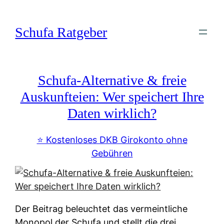
Zum
Inhalt
Schufa Ratgeber
springen
Schufa-Alternative & freie
Auskunfteien: Wer speichert Ihre
Daten wirklich?
⭐️ Kostenloses DKB Girokonto ohne
Gebühren
Der Beitrag beleuchtet das vermeintliche
Monopol der Schufa und stellt die drei