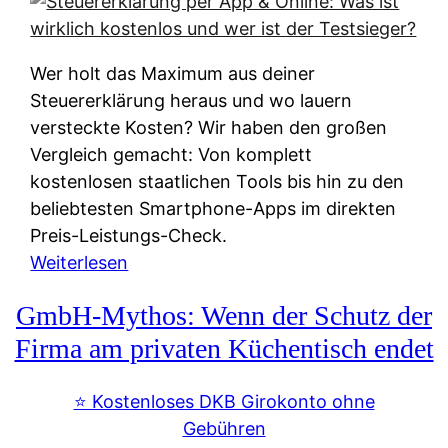
s
s
y
k
s
u
Wer holt das Maximum aus deiner
t
n
Steuererklärung heraus und wo lauern
e
f
versteckte Kosten? Wir haben den großen
m
t
Vergleich gemacht: Von komplett
M
e
kostenlosen staatlichen Tools bis hin zu den
I
i
beliebtesten Smartphone-Apps im direkten
R
e
Preis-Leistungs-Check.
:
n
:
Weiterlesen
W
:
S
i
GmbH-Mythos: Wenn der Schutz der
W
t
e
e
e
Firma am privaten Küchentisch endet
u
r
u
n
s
e
⭐️ Kostenloses DKB Girokonto ohne
d
p
r
Gebühren
i