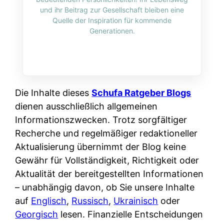
i
n
und ihr Beitrag zur Gesellschaft bleiben eine
o
n
r
l
Quelle der Inspiration für kommende
s
k
Generationen.
k
i
:
t
l
n
W
i
i
e
e
o
c
:
n
n
h
W
n
Die Inhalte dieses
Schufa Ratgeber Blogs
i
?
a
d
dienen ausschließlich allgemeinen
e
s
e
Informationszwecken. Trotz sorgfältiger
r
i
r
Recherche und regelmäßiger redaktioneller
e
s
S
Aktualisierung übernimmt der Blog keine
n
t
c
Gewähr für Vollständigkeit, Richtigkeit oder
r
w
h
Aktualität der bereitgestellten Informationen
u
i
u
– unabhängig davon, ob Sie unsere Inhalte
s
r
t
auf
Englisch
,
Russisch
,
Ukrainisch
oder
s
k
z
Georgisch
lesen. Finanzielle Entscheidungen
i
l