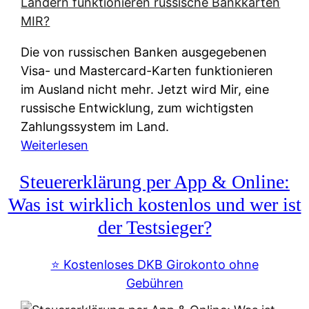
t
e
r
Die von russischen Banken ausgegebenen
n
Visa- und Mastercard-Karten funktionieren
a
im Ausland nicht mehr. Jetzt wird Mir, eine
t
russische Entwicklung, zum wichtigsten
i
Zahlungssystem im Land.
v
:
Weiterlesen
e
Z
&
Steuererklärung per App & Online:
a
f
h
Was ist wirklich kostenlos und wer ist
r
l
der Testsieger?
e
u
i
n
⭐️ Kostenloses DKB Girokonto ohne
e
g
Gebühren
A
s
u