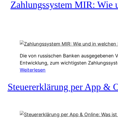
c
Zahlungssystem MIR: Wie un
h
u
f
a
-
A
l
Die von russischen Banken ausgegebenen Vis
t
Entwicklung, zum wichtigsten Zahlungssys
e
:
Weiterlesen
r
Z
n
a
Steuererklärung per App & On
a
h
t
l
i
u
v
n
e