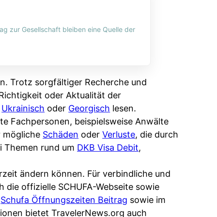
ag zur Gesellschaft bleiben eine Quelle der
n. Trotz sorgfältiger Recherche und
ichtigkeit oder Aktualität der
,
Ukrainisch
oder
Georgisch
lesen.
erte Fachpersonen, beispielsweise Anwälte
r mögliche
Schäden
oder
Verluste
, die durch
bei Themen rund um
DKB Visa Debit
,
rzeit ändern können. Für verbindliche und
ch die offizielle SCHUFA-Webseite sowie
m
Schufa Öffnungszeiten Beitrag
sowie im
ionen bietet TravelerNews.org auch