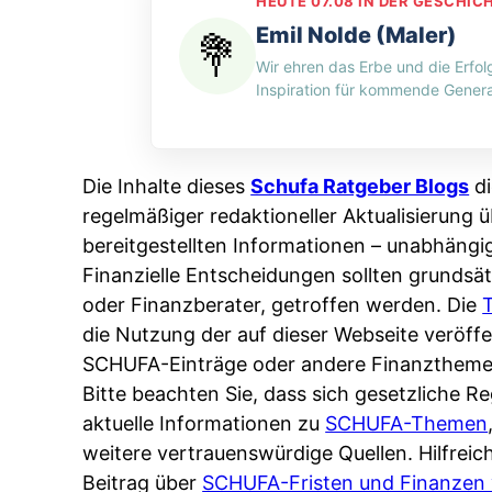
e
HEUTE 07.08 IN DER GESCHIC
H
n
d
n
Emil Nolde (Maler)
-
g
i
:
Wir ehren das Erbe und die Erfol
M
p
n
W
Inspiration für kommende Genera
y
e
w
e
t
r
e
r
h
A
l
s
Die Inhalte dieses
Schufa Ratgeber Blogs
di
o
p
c
p
regelmäßiger redaktioneller Aktualisierung ü
s
p
h
e
bereitgestellten Informationen – unabhängi
:
&
e
i
Finanzielle Entscheidungen sollten grundsät
W
O
n
c
oder Finanzberater, getroffen werden. Die
e
n
L
h
die Nutzung der auf dieser Webseite veröf
n
l
ä
e
SCHUFA-Einträge oder andere Finanztheme
n
i
n
r
Bitte beachten Sie, dass sich gesetzliche 
d
n
d
t
aktuelle Informationen zu
SCHUFA-Themen
e
e
e
I
weitere vertrauenswürdige Quellen. Hilfrei
r
:
r
h
Beitrag über
SCHUFA-Fristen und Finanzen 
S
W