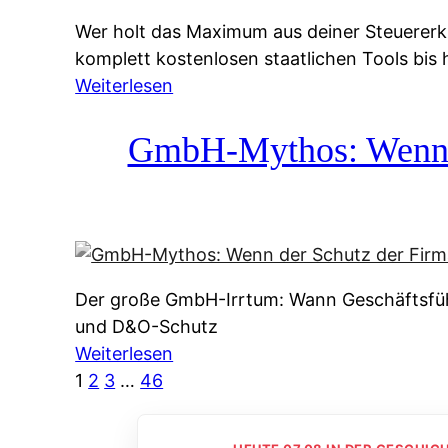
g
&
Wer holt das Maximum aus deiner Steuererk
s
f
komplett kostenlosen staatlichen Tools bis
s
r
:
Weiterlesen
y
e
S
s
i
t
GmbH-Mythos: Wenn de
t
e
e
e
A
u
m
u
e
M
s
r
I
k
e
R
u
Der große GmbH-Irrtum: Wann Geschäftsfüh
r
:
n
und D&O-Schutz
k
W
f
:
Weiterlesen
l
i
t
G
1
2
3
…
46
ä
e
e
m
r
u
i
b
u
n