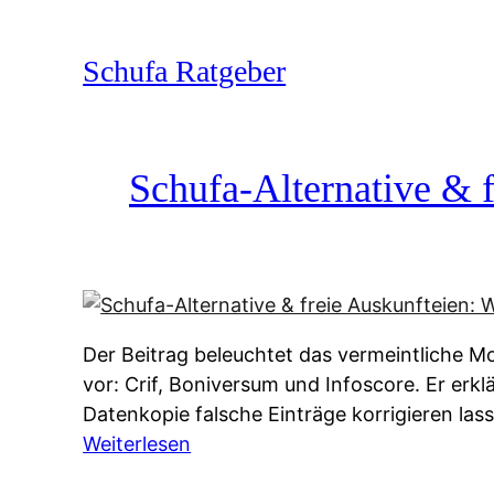
Zum
Inhalt
Schufa Ratgeber
springen
Schufa-Alternative & f
Der Beitrag beleuchtet das vermeintliche Mo
vor: Crif, Boniversum und Infoscore. Er erk
Datenkopie falsche Einträge korrigieren la
:
Weiterlesen
S