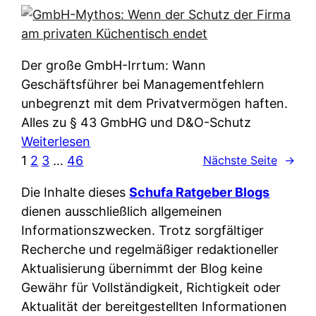
e
e
n
i
r
w
c
k
e
h
l
Der große GmbH-Irrtum: Wann
l
e
ä
Geschäftsführer bei Managementfehlern
c
r
r
unbegrenzt mit dem Privatvermögen haften.
h
t
u
Alles zu § 43 GmbHG und D&O-Schutz
e
I
n
:
Weiterlesen
n
h
g
G
1
2
3
…
46
Nächste Seite
→
L
r
p
m
ä
e
Die Inhalte dieses
Schufa Ratgeber Blogs
e
b
n
D
dienen ausschließlich allgemeinen
r
H
d
a
Informationszwecken. Trotz sorgfältiger
A
-
e
t
Recherche und regelmäßiger redaktioneller
p
M
r
e
Aktualisierung übernimmt der Blog keine
p
y
n
n
Gewähr für Vollständigkeit, Richtigkeit oder
&
t
f
w
Aktualität der bereitgestellten Informationen
O
h
u