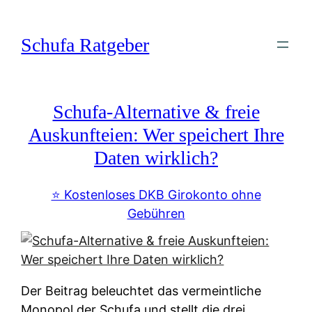
Zum
Inhalt
Schufa Ratgeber
springen
Schufa-Alternative & freie
Auskunfteien: Wer speichert Ihre
Daten wirklich?
⭐️ Kostenloses DKB Girokonto ohne
Gebühren
Der Beitrag beleuchtet das vermeintliche
Monopol der Schufa und stellt die drei