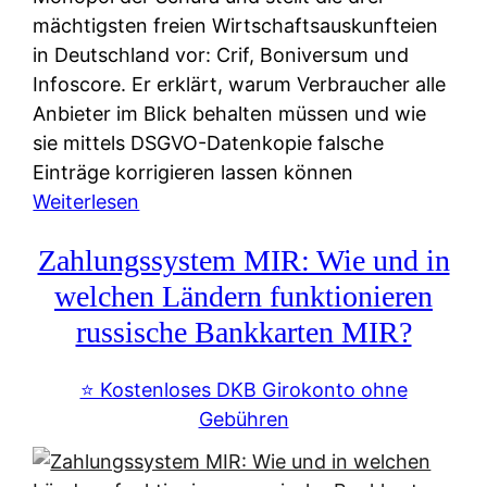
mächtigsten freien Wirtschaftsauskunfteien
in Deutschland vor: Crif, Boniversum und
Infoscore. Er erklärt, warum Verbraucher alle
Anbieter im Blick behalten müssen und wie
sie mittels DSGVO-Datenkopie falsche
Einträge korrigieren lassen können
:
Weiterlesen
S
Zahlungssystem MIR: Wie und in
c
h
welchen Ländern funktionieren
u
russische Bankkarten MIR?
f
a
⭐️ Kostenloses DKB Girokonto ohne
-
Gebühren
A
l