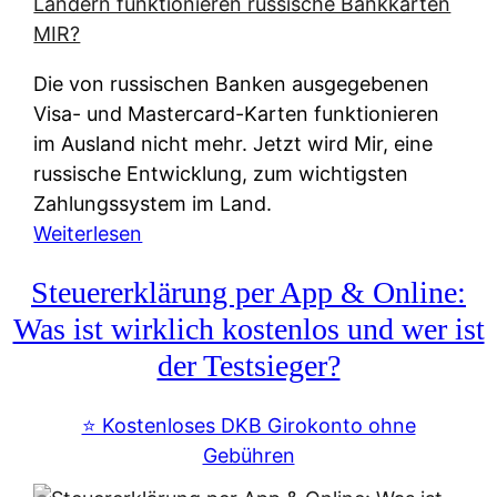
t
e
r
Die von russischen Banken ausgegebenen
n
Visa- und Mastercard-Karten funktionieren
a
im Ausland nicht mehr. Jetzt wird Mir, eine
t
russische Entwicklung, zum wichtigsten
i
Zahlungssystem im Land.
v
:
Weiterlesen
e
Z
&
Steuererklärung per App & Online:
a
f
h
Was ist wirklich kostenlos und wer ist
r
l
der Testsieger?
e
u
i
n
⭐️ Kostenloses DKB Girokonto ohne
e
g
Gebühren
A
s
u