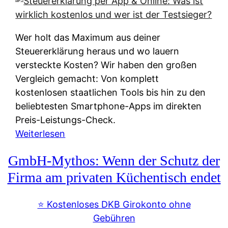
s
s
y
k
s
u
Wer holt das Maximum aus deiner
t
n
Steuererklärung heraus und wo lauern
e
f
versteckte Kosten? Wir haben den großen
m
t
Vergleich gemacht: Von komplett
M
e
kostenlosen staatlichen Tools bis hin zu den
I
i
beliebtesten Smartphone-Apps im direkten
R
e
Preis-Leistungs-Check.
:
n
:
Weiterlesen
W
:
S
i
GmbH-Mythos: Wenn der Schutz der
W
t
e
e
e
Firma am privaten Küchentisch endet
u
r
u
n
s
e
⭐️ Kostenloses DKB Girokonto ohne
d
p
r
Gebühren
i