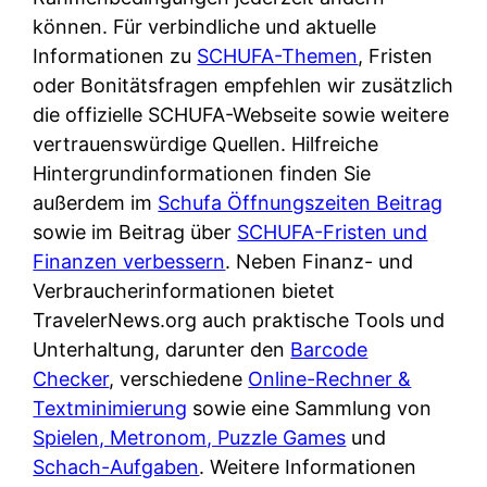
d
s
können. Für verbindliche und aktuelle
i
e
c
Informationen zu
SCHUFA-Themen
, Fristen
c
r
h
oder Bonitätsfragen empfehlen wir zusätzlich
h
F
e
die offizielle SCHUFA-Webseite sowie weitere
k
i
B
vertrauenswürdige Quellen. Hilfreiche
o
r
a
Hintergrundinformationen finden Sie
s
m
n
außerdem im
Schufa Öffnungszeiten Beitrag
t
a
k
sowie im Beitrag über
SCHUFA-Fristen und
e
a
k
Finanzen verbessern
. Neben Finanz- und
n
m
a
Verbraucherinformationen bietet
l
p
r
TravelerNews.org auch praktische Tools und
o
r
t
Unterhaltung, darunter den
Barcode
s
i
e
Checker
, verschiedene
Online-Rechner &
u
v
n
Textminimierung
sowie eine Sammlung von
n
a
M
Spielen, Metronom, Puzzle Games
und
d
t
I
Schach-Aufgaben
. Weitere Informationen
w
e
R