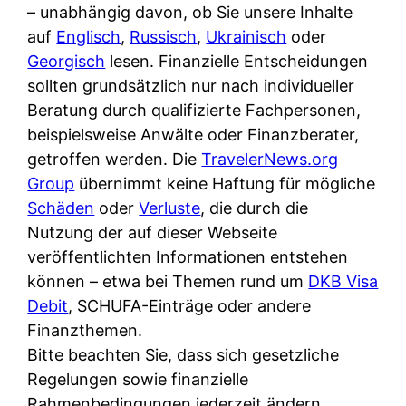
i
– unabhängig davon, ob Sie unsere Inhalte
n
o
n
r
auf
Englisch
,
Russisch
,
Ukrainisch
oder
l
s
k
k
Georgisch
lesen. Finanzielle Entscheidungen
i
:
t
l
sollten grundsätzlich nur nach individueller
n
W
i
i
Beratung durch qualifizierte Fachpersonen,
e
e
o
c
beispielsweise Anwälte oder Finanzberater,
:
n
n
h
getroffen werden. Die
TravelerNews.org
W
n
i
?
Group
übernimmt keine Haftung für mögliche
a
d
e
Schäden
oder
Verluste
, die durch die
s
e
r
Nutzung der auf dieser Webseite
i
r
e
veröffentlichten Informationen entstehen
s
S
n
können – etwa bei Themen rund um
DKB Visa
t
c
r
Debit
, SCHUFA-Einträge oder andere
w
h
u
Finanzthemen.
i
u
s
Bitte beachten Sie, dass sich gesetzliche
r
t
s
Regelungen sowie finanzielle
k
z
i
Rahmenbedingungen jederzeit ändern
l