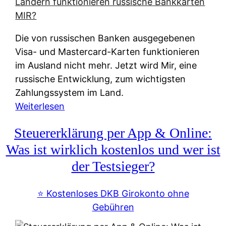
t
e
r
Die von russischen Banken ausgegebenen
n
Visa- und Mastercard-Karten funktionieren
a
im Ausland nicht mehr. Jetzt wird Mir, eine
t
russische Entwicklung, zum wichtigsten
i
Zahlungssystem im Land.
v
:
Weiterlesen
e
Z
&
Steuererklärung per App & Online:
a
f
h
Was ist wirklich kostenlos und wer ist
r
l
der Testsieger?
e
u
i
n
⭐️ Kostenloses DKB Girokonto ohne
e
g
Gebühren
A
s
u