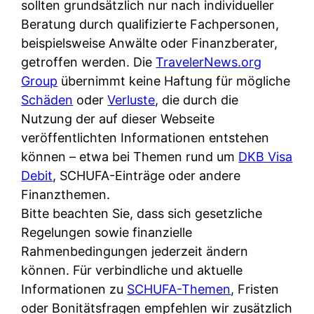
d
sollten grundsätzlich nur nach individueller
s
i
e
Beratung durch qualifizierte Fachpersonen,
c
c
r
beispielsweise Anwälte oder Finanzberater,
h
h
F
getroffen werden. Die
TravelerNews.org
e
k
i
Group
übernimmt keine Haftung für mögliche
B
o
r
Schäden
oder
Verluste
, die durch die
a
s
m
Nutzung der auf dieser Webseite
n
t
a
veröffentlichten Informationen entstehen
k
e
a
können – etwa bei Themen rund um
DKB Visa
k
n
m
Debit
, SCHUFA-Einträge oder andere
a
l
p
Finanzthemen.
r
o
r
Bitte beachten Sie, dass sich gesetzliche
t
s
i
Regelungen sowie finanzielle
e
u
v
Rahmenbedingungen jederzeit ändern
n
n
a
können. Für verbindliche und aktuelle
M
d
t
Informationen zu
SCHUFA-Themen
, Fristen
I
w
e
oder Bonitätsfragen empfehlen wir zusätzlich
R