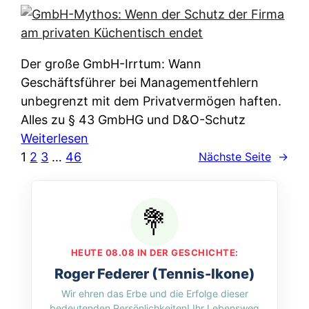
e
e
n
i
r
w
c
k
e
h
l
Der große GmbH-Irrtum: Wann
l
e
ä
Geschäftsführer bei Managementfehlern
c
r
r
unbegrenzt mit dem Privatvermögen haften.
h
t
u
Alles zu § 43 GmbHG und D&O-Schutz
e
I
n
:
Weiterlesen
n
h
g
G
1
2
3
…
46
Nächste Seite
→
L
r
p
m
ä
e
e
b
n
D
r
H
d
a
A
-
e
t
p
M
r
HEUTE 08.08 IN DER GESCHICHTE:
e
p
y
n
Roger Federer (Tennis-Ikone)
n
&
t
f
Wir ehren das Erbe und die Erfolge dieser
w
O
h
u
bedeutenden Persönlichkeiten! Ihr Lebensweg