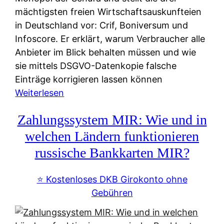
mächtigsten freien Wirtschaftsauskunfteien
in Deutschland vor: Crif, Boniversum und
Infoscore. Er erklärt, warum Verbraucher alle
Anbieter im Blick behalten müssen und wie
sie mittels DSGVO-Datenkopie falsche
Einträge korrigieren lassen können
:
Weiterlesen
S
Zahlungssystem MIR: Wie und in
c
h
welchen Ländern funktionieren
u
russische Bankkarten MIR?
f
a
⭐️ Kostenloses DKB Girokonto ohne
-
Gebühren
A
l