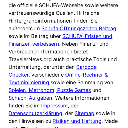
e
n
die offizielle SCHUFA-Webseite sowie weitere
?
r
K
vertrauenswürdige Quellen. Hilfreiche
i
ü
Hintergrundinformationen finden Sie
s
c
außerdem im
Schufa Öffnungszeiten Beitrag
t
h
sowie im Beitrag über
SCHUFA-Fristen und
d
e
Finanzen verbessern
. Neben Finanz- und
e
n
Verbraucherinformationen bietet
r
t
TravelerNews.org auch praktische Tools und
T
i
Unterhaltung, darunter den
Barcode
e
s
Checker
, verschiedene
Online-Rechner &
s
c
Textminimierung
sowie eine Sammlung von
t
h
Spielen, Metronom, Puzzle Games
und
s
e
Schach-Aufgaben
. Weitere Informationen
i
n
finden Sie im
Impressum
, der
e
d
Datenschutzerklärung
, der
Sitemap
sowie in
g
e
den Hinweisen zu
Risiken und Haftung
. Made
e