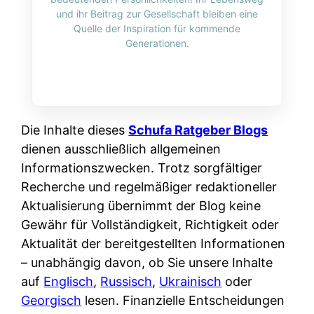
i
n
und ihr Beitrag zur Gesellschaft bleiben eine
o
n
r
l
Quelle der Inspiration für kommende
s
k
Generationen.
k
i
:
t
l
n
W
i
i
e
e
o
c
:
n
n
h
W
n
Die Inhalte dieses
Schufa Ratgeber Blogs
i
?
a
d
dienen ausschließlich allgemeinen
e
s
e
Informationszwecken. Trotz sorgfältiger
r
i
r
Recherche und regelmäßiger redaktioneller
e
s
S
Aktualisierung übernimmt der Blog keine
n
t
c
Gewähr für Vollständigkeit, Richtigkeit oder
r
w
h
Aktualität der bereitgestellten Informationen
u
i
u
– unabhängig davon, ob Sie unsere Inhalte
s
r
t
auf
Englisch
,
Russisch
,
Ukrainisch
oder
s
k
z
Georgisch
lesen. Finanzielle Entscheidungen
i
l