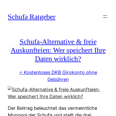
Zum
Inhalt
Schufa Ratgeber
springen
Schufa-Alternative & freie
Auskunfteien: Wer speichert Ihre
Daten wirklich?
⭐️ Kostenloses DKB Girokonto ohne
Gebühren
Der Beitrag beleuchtet das vermeintliche
Monopol der Schufa und stellt die drei