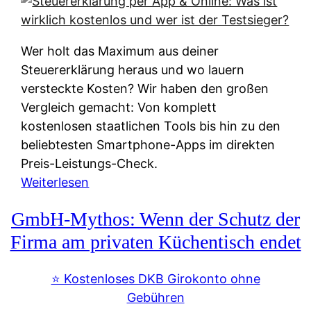
s
s
y
k
s
u
Wer holt das Maximum aus deiner
t
n
Steuererklärung heraus und wo lauern
e
f
versteckte Kosten? Wir haben den großen
m
t
Vergleich gemacht: Von komplett
M
e
kostenlosen staatlichen Tools bis hin zu den
I
i
beliebtesten Smartphone-Apps im direkten
R
e
Preis-Leistungs-Check.
:
n
:
Weiterlesen
W
:
S
i
GmbH-Mythos: Wenn der Schutz der
W
t
e
e
e
Firma am privaten Küchentisch endet
u
r
u
n
s
e
⭐️ Kostenloses DKB Girokonto ohne
d
p
r
Gebühren
i