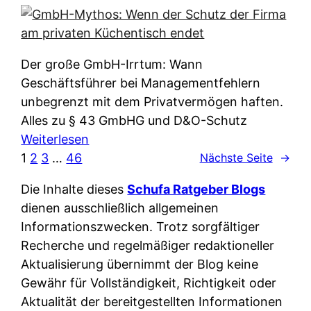
e
e
n
i
r
w
c
k
e
h
l
Der große GmbH-Irrtum: Wann
l
e
ä
Geschäftsführer bei Managementfehlern
c
r
r
unbegrenzt mit dem Privatvermögen haften.
h
t
u
Alles zu § 43 GmbHG und D&O-Schutz
e
I
n
:
Weiterlesen
n
h
g
G
1
2
3
…
46
Nächste Seite
→
L
r
p
m
ä
e
Die Inhalte dieses
Schufa Ratgeber Blogs
e
b
n
D
dienen ausschließlich allgemeinen
r
H
d
a
Informationszwecken. Trotz sorgfältiger
A
-
e
t
Recherche und regelmäßiger redaktioneller
p
M
r
e
Aktualisierung übernimmt der Blog keine
p
y
n
n
Gewähr für Vollständigkeit, Richtigkeit oder
&
t
f
w
Aktualität der bereitgestellten Informationen
O
h
u