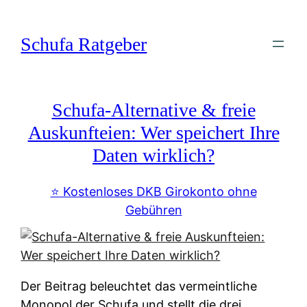
Zum
Inhalt
Schufa Ratgeber
springen
Schufa-Alternative & freie
Auskunfteien: Wer speichert Ihre
Daten wirklich?
⭐️ Kostenloses DKB Girokonto ohne
Gebühren
Der Beitrag beleuchtet das vermeintliche
Monopol der Schufa und stellt die drei