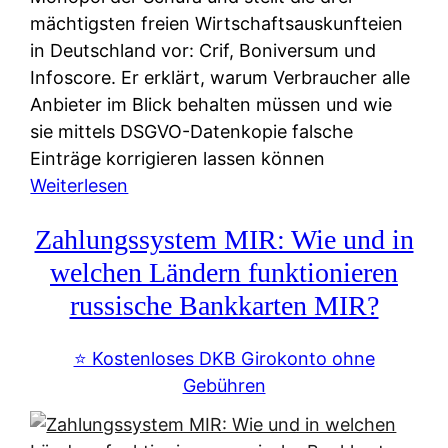
mächtigsten freien Wirtschaftsauskunfteien
in Deutschland vor: Crif, Boniversum und
Infoscore. Er erklärt, warum Verbraucher alle
Anbieter im Blick behalten müssen und wie
sie mittels DSGVO-Datenkopie falsche
Einträge korrigieren lassen können
:
Weiterlesen
S
Zahlungssystem MIR: Wie und in
c
h
welchen Ländern funktionieren
u
russische Bankkarten MIR?
f
a
⭐️ Kostenloses DKB Girokonto ohne
-
Gebühren
A
l