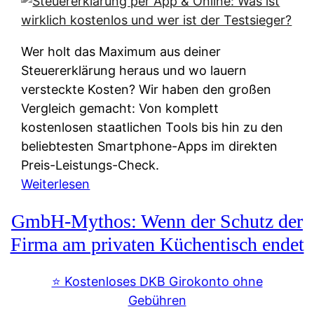
s
s
y
k
s
u
Wer holt das Maximum aus deiner
t
n
Steuererklärung heraus und wo lauern
e
f
versteckte Kosten? Wir haben den großen
m
t
Vergleich gemacht: Von komplett
M
e
kostenlosen staatlichen Tools bis hin zu den
I
i
beliebtesten Smartphone-Apps im direkten
R
e
Preis-Leistungs-Check.
:
n
:
Weiterlesen
W
:
S
i
GmbH-Mythos: Wenn der Schutz der
W
t
e
e
e
Firma am privaten Küchentisch endet
u
r
u
n
s
e
⭐️ Kostenloses DKB Girokonto ohne
d
p
r
Gebühren
i