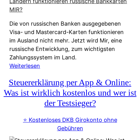
t
e
r
Die von russischen Banken ausgegebenen
n
Visa- und Mastercard-Karten funktionieren
a
im Ausland nicht mehr. Jetzt wird Mir, eine
t
russische Entwicklung, zum wichtigsten
i
Zahlungssystem im Land.
v
:
Weiterlesen
e
Z
&
Steuererklärung per App & Online:
a
f
h
Was ist wirklich kostenlos und wer ist
r
l
der Testsieger?
e
u
i
n
⭐️ Kostenloses DKB Girokonto ohne
e
g
Gebühren
A
s
u