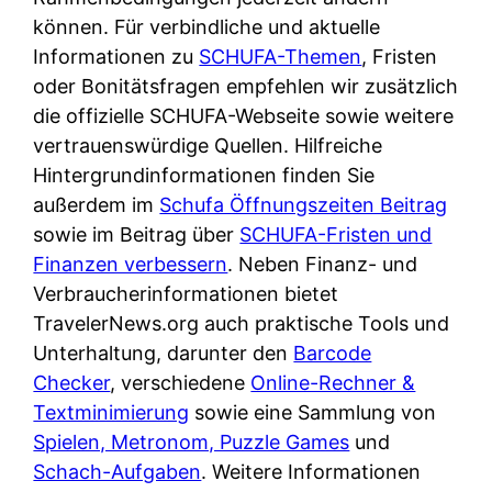
d
s
können. Für verbindliche und aktuelle
i
e
c
Informationen zu
SCHUFA-Themen
, Fristen
c
r
h
oder Bonitätsfragen empfehlen wir zusätzlich
h
F
e
die offizielle SCHUFA-Webseite sowie weitere
k
i
B
vertrauenswürdige Quellen. Hilfreiche
o
r
a
Hintergrundinformationen finden Sie
s
m
n
außerdem im
Schufa Öffnungszeiten Beitrag
t
a
k
sowie im Beitrag über
SCHUFA-Fristen und
e
a
k
Finanzen verbessern
. Neben Finanz- und
n
m
a
Verbraucherinformationen bietet
l
p
r
TravelerNews.org auch praktische Tools und
o
r
t
Unterhaltung, darunter den
Barcode
s
i
e
Checker
, verschiedene
Online-Rechner &
u
v
n
Textminimierung
sowie eine Sammlung von
n
a
M
Spielen, Metronom, Puzzle Games
und
d
t
I
Schach-Aufgaben
. Weitere Informationen
w
e
R