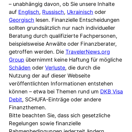
i
– unabhängig davon, ob Sie unsere Inhalte
n
o
n
r
auf
Englisch
,
Russisch
,
Ukrainisch
oder
l
s
k
k
Georgisch
lesen. Finanzielle Entscheidungen
i
:
t
l
sollten grundsätzlich nur nach individueller
n
W
i
i
Beratung durch qualifizierte Fachpersonen,
e
e
o
c
beispielsweise Anwälte oder Finanzberater,
:
n
n
h
getroffen werden. Die
TravelerNews.org
W
n
i
?
Group
übernimmt keine Haftung für mögliche
a
d
e
Schäden
oder
Verluste
, die durch die
s
e
r
Nutzung der auf dieser Webseite
i
r
e
veröffentlichten Informationen entstehen
s
S
n
können – etwa bei Themen rund um
DKB Visa
t
c
r
Debit
, SCHUFA-Einträge oder andere
w
h
u
Finanzthemen.
i
u
s
Bitte beachten Sie, dass sich gesetzliche
r
t
s
Regelungen sowie finanzielle
k
z
i
Rahmenbedingungen jederzeit ändern
l