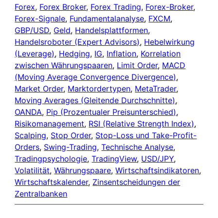
Forex
, 
Forex Broker
, 
Forex Trading
, 
Forex-Broker
, 
Forex-Signale
, 
Fundamentalanalyse
, 
FXCM
, 
GBP/USD
, 
Geld
, 
Handelsplattformen
, 
Handelsroboter (Expert Advisors)
, 
Hebelwirkung
(Leverage)
, 
Hedging
, 
IG
, 
Inflation
, 
Korrelation
zwischen Währungspaaren
, 
Limit Order
, 
MACD
(Moving Average Convergence Divergence)
, 
Market Order
, 
Marktordertypen
, 
MetaTrader
, 
Moving Averages (Gleitende Durchschnitte)
, 
OANDA
, 
Pip (Prozentualer Preisunterschied)
, 
Risikomanagement
, 
RSI (Relative Strength Index)
, 
Scalping
, 
Stop Order
, 
Stop-Loss und Take-Profit-
Orders
, 
Swing-Trading
, 
Technische Analyse
, 
Tradingpsychologie
, 
TradingView
, 
USD/JPY
, 
Volatilität
, 
Währungspaare
, 
Wirtschaftsindikatoren
, 
Wirtschaftskalender
, 
Zinsentscheidungen der
Zentralbanken