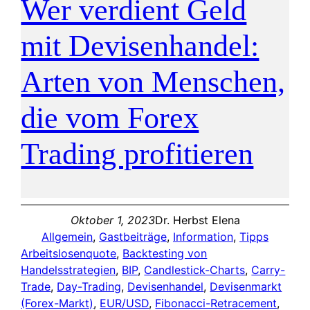
Wer verdient Geld
mit Devisenhandel:
Arten von Menschen,
die vom Forex
Trading profitieren
Oktober 1, 2023
Dr. Herbst Elena
Allgemein
, 
Gastbeiträge
, 
Information
, 
Tipps
Arbeitslosenquote
, 
Backtesting von
Handelsstrategien
, 
BIP
, 
Candlestick-Charts
, 
Carry-
Trade
, 
Day-Trading
, 
Devisenhandel
, 
Devisenmarkt
(Forex-Markt)
, 
EUR/USD
, 
Fibonacci-Retracement
, 