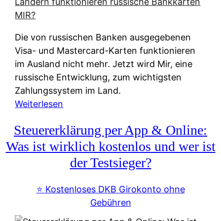
t
e
r
Die von russischen Banken ausgegebenen
n
Visa- und Mastercard-Karten funktionieren
a
im Ausland nicht mehr. Jetzt wird Mir, eine
t
russische Entwicklung, zum wichtigsten
i
Zahlungssystem im Land.
v
:
Weiterlesen
e
Z
&
Steuererklärung per App & Online:
a
f
h
Was ist wirklich kostenlos und wer ist
r
l
der Testsieger?
e
u
i
n
⭐️ Kostenloses DKB Girokonto ohne
e
g
Gebühren
A
s
u