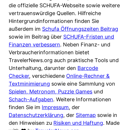
e
n
die offizielle SCHUFA-Webseite sowie weitere
?
r
K
vertrauenswürdige Quellen. Hilfreiche
i
ü
Hintergrundinformationen finden Sie
s
c
außerdem im
Schufa Öffnungszeiten Beitrag
t
h
sowie im Beitrag über
SCHUFA-Fristen und
d
e
Finanzen verbessern
. Neben Finanz- und
e
n
Verbraucherinformationen bietet
r
t
TravelerNews.org auch praktische Tools und
T
i
Unterhaltung, darunter den
Barcode
e
s
Checker
, verschiedene
Online-Rechner &
s
c
Textminimierung
sowie eine Sammlung von
t
h
Spielen, Metronom, Puzzle Games
und
s
e
Schach-Aufgaben
. Weitere Informationen
i
n
finden Sie im
Impressum
, der
e
d
Datenschutzerklärung
, der
Sitemap
sowie in
g
e
den Hinweisen zu
Risiken und Haftung
. Made
e