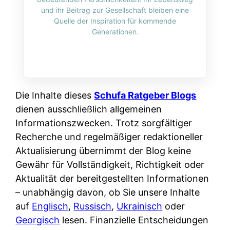
i
n
und ihr Beitrag zur Gesellschaft bleiben eine
o
n
r
l
Quelle der Inspiration für kommende
s
k
Generationen.
k
i
:
t
l
n
W
i
i
e
e
o
c
:
n
n
h
W
n
Die Inhalte dieses
Schufa Ratgeber Blogs
i
?
a
d
dienen ausschließlich allgemeinen
e
s
e
Informationszwecken. Trotz sorgfältiger
r
i
r
Recherche und regelmäßiger redaktioneller
e
s
S
Aktualisierung übernimmt der Blog keine
n
t
c
Gewähr für Vollständigkeit, Richtigkeit oder
r
w
h
Aktualität der bereitgestellten Informationen
u
i
u
– unabhängig davon, ob Sie unsere Inhalte
s
r
t
auf
Englisch
,
Russisch
,
Ukrainisch
oder
s
k
z
Georgisch
lesen. Finanzielle Entscheidungen
i
l