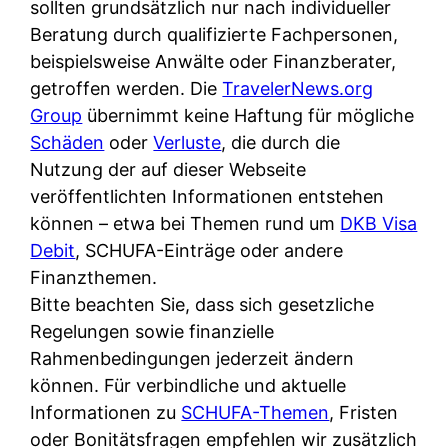
d
sollten grundsätzlich nur nach individueller
s
i
e
Beratung durch qualifizierte Fachpersonen,
c
c
r
beispielsweise Anwälte oder Finanzberater,
h
h
F
getroffen werden. Die
TravelerNews.org
e
k
i
Group
übernimmt keine Haftung für mögliche
B
o
r
Schäden
oder
Verluste
, die durch die
a
s
m
Nutzung der auf dieser Webseite
n
t
a
veröffentlichten Informationen entstehen
k
e
a
können – etwa bei Themen rund um
DKB Visa
k
n
m
Debit
, SCHUFA-Einträge oder andere
a
l
p
Finanzthemen.
r
o
r
Bitte beachten Sie, dass sich gesetzliche
t
s
i
Regelungen sowie finanzielle
e
u
v
Rahmenbedingungen jederzeit ändern
n
n
a
können. Für verbindliche und aktuelle
M
d
t
Informationen zu
SCHUFA-Themen
, Fristen
I
w
e
oder Bonitätsfragen empfehlen wir zusätzlich
R