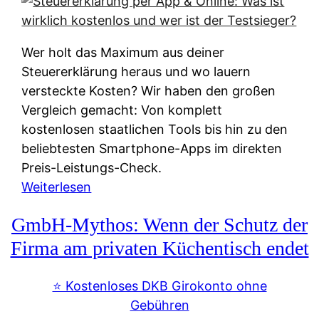
s
s
y
k
s
u
Wer holt das Maximum aus deiner
t
n
Steuererklärung heraus und wo lauern
e
f
versteckte Kosten? Wir haben den großen
m
t
Vergleich gemacht: Von komplett
M
e
kostenlosen staatlichen Tools bis hin zu den
I
i
beliebtesten Smartphone-Apps im direkten
R
e
Preis-Leistungs-Check.
:
n
:
Weiterlesen
W
:
S
i
GmbH-Mythos: Wenn der Schutz der
W
t
e
e
e
Firma am privaten Küchentisch endet
u
r
u
n
s
e
⭐️ Kostenloses DKB Girokonto ohne
d
p
r
Gebühren
i