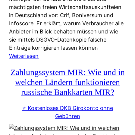
mächtigsten freien Wirtschaftsauskunfteien
in Deutschland vor: Crif, Boniversum und
Infoscore. Er erklärt, warum Verbraucher alle
Anbieter im Blick behalten müssen und wie
sie mittels DSGVO-Datenkopie falsche
Einträge korrigieren lassen können
:
Weiterlesen
S
Zahlungssystem MIR: Wie und in
c
h
welchen Ländern funktionieren
u
russische Bankkarten MIR?
f
a
⭐️ Kostenloses DKB Girokonto ohne
-
Gebühren
A
l