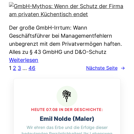
e
e
n
i
r
w
c
k
e
h
l
Der große GmbH-Irrtum: Wann
l
e
ä
Geschäftsführer bei Managementfehlern
c
r
r
unbegrenzt mit dem Privatvermögen haften.
h
t
u
Alles zu § 43 GmbHG und D&O-Schutz
e
I
n
:
Weiterlesen
n
h
g
G
1
2
3
…
46
Nächste Seite
→
L
r
p
m
ä
e
e
b
n
D
r
H
d
a
A
-
e
t
p
M
r
HEUTE 07.08 IN DER GESCHICHTE:
e
p
y
n
Emil Nolde (Maler)
n
&
t
f
Wir ehren das Erbe und die Erfolge dieser
w
O
h
u
bedeutenden Persönlichkeiten! Ihr Lebensweg