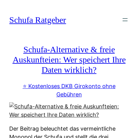
Zum
Inhalt
Schufa Ratgeber
springen
Schufa-Alternative & freie
Auskunfteien: Wer speichert Ihre
Daten wirklich?
⭐️ Kostenloses DKB Girokonto ohne
Gebühren
Der Beitrag beleuchtet das vermeintliche
Monopol der Schufa und stellt die drei