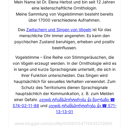
Mein Name ist Dr. Elena Herbst und bin seit 12 Jahren
eine leidenschaftliche Ornithologin.
Meine Sammlung von Vogelstimmen besteht bereits
über 17000 verschiedene Aufnahmen.
Das
Zwitschern und Singen von Vögeln
ist für das
menschliche Ohr immer angenehm: Es kann den
psychischen Zustand beruhigen, erheben und positiv
beeinflussen.
Vogelstimme – Eine Reihe von Stimmgeräuschen, die
von Vögeln erzeugt werden. In der Ornithologie wird es
in lange und kurze Sprachsignale unterteilt, die sich in
ihrer Funktion unterscheiden. Das Singen wird
hauptsächlich für sexuelles Verhalten verwendet. Zum
Schutz des Territoriums dienen Sprachsignale
hauptsächlich der Kommunikation, z. B. zum Melden
einer Gefahr.
ავეჯის ტრანსპორტირება 👍 მალხაზი ☎
574-02-11-88
und
ავეჯის ტრანსპორტირება 👍 ☎ 571-
13-13-01
www.blogger.com/profile/00692154716935212689