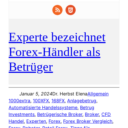
Experte bezeichnet
Forex-Händler als
Betrüger
Januar 5, 2024
Dr. Herbst Elena
Allgemein
1000extra
, 
100XFX
, 
168FX
, 
Anlagebetrug
, 
Automatisierte Handelssysteme
, 
Betrug
Investments
, 
Betrügerische Broker
, 
Broker
, 
CFD
Handel
, 
Experten
, 
Forex
, 
Forex Broker Vergleich
, 