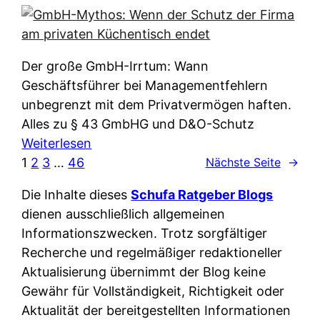
e
e
n
i
r
w
c
k
e
h
l
Der große GmbH-Irrtum: Wann
l
e
ä
Geschäftsführer bei Managementfehlern
c
r
r
unbegrenzt mit dem Privatvermögen haften.
h
t
u
Alles zu § 43 GmbHG und D&O-Schutz
e
I
n
:
Weiterlesen
n
h
g
G
1
2
3
…
46
Nächste Seite
→
L
r
p
m
ä
e
Die Inhalte dieses
Schufa Ratgeber Blogs
e
b
n
D
dienen ausschließlich allgemeinen
r
H
d
a
Informationszwecken. Trotz sorgfältiger
A
-
e
t
Recherche und regelmäßiger redaktioneller
p
M
r
e
Aktualisierung übernimmt der Blog keine
p
y
n
n
Gewähr für Vollständigkeit, Richtigkeit oder
&
t
f
w
Aktualität der bereitgestellten Informationen
O
h
u