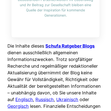
i
n
und ihr Beitrag zur Gesellschaft bleiben eine
o
n
r
l
Quelle der Inspiration für kommende
s
k
Generationen.
k
i
:
t
l
n
W
i
i
e
e
o
c
:
n
n
h
W
n
Die Inhalte dieses
Schufa Ratgeber Blogs
i
?
a
d
dienen ausschließlich allgemeinen
e
s
e
Informationszwecken. Trotz sorgfältiger
r
i
r
Recherche und regelmäßiger redaktioneller
e
s
S
Aktualisierung übernimmt der Blog keine
n
t
c
Gewähr für Vollständigkeit, Richtigkeit oder
r
w
h
Aktualität der bereitgestellten Informationen
u
i
u
– unabhängig davon, ob Sie unsere Inhalte
s
r
t
auf
Englisch
,
Russisch
,
Ukrainisch
oder
s
k
z
Georgisch
lesen. Finanzielle Entscheidungen
i
l