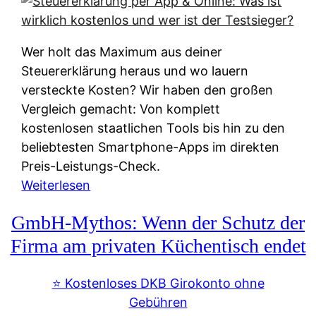
s
s
y
k
s
u
Wer holt das Maximum aus deiner
t
n
Steuererklärung heraus und wo lauern
e
f
versteckte Kosten? Wir haben den großen
m
t
Vergleich gemacht: Von komplett
M
e
kostenlosen staatlichen Tools bis hin zu den
I
i
beliebtesten Smartphone-Apps im direkten
R
e
Preis-Leistungs-Check.
:
n
:
Weiterlesen
W
:
S
i
GmbH-Mythos: Wenn der Schutz der
W
t
e
e
e
Firma am privaten Küchentisch endet
u
r
u
n
s
e
⭐️ Kostenloses DKB Girokonto ohne
d
p
r
Gebühren
i