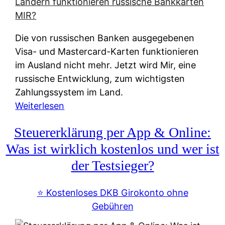
t
e
r
Die von russischen Banken ausgegebenen
n
Visa- und Mastercard-Karten funktionieren
a
im Ausland nicht mehr. Jetzt wird Mir, eine
t
russische Entwicklung, zum wichtigsten
i
Zahlungssystem im Land.
v
:
Weiterlesen
e
Z
&
Steuererklärung per App & Online:
a
f
h
Was ist wirklich kostenlos und wer ist
r
l
der Testsieger?
e
u
i
n
⭐️ Kostenloses DKB Girokonto ohne
e
g
Gebühren
A
s
u