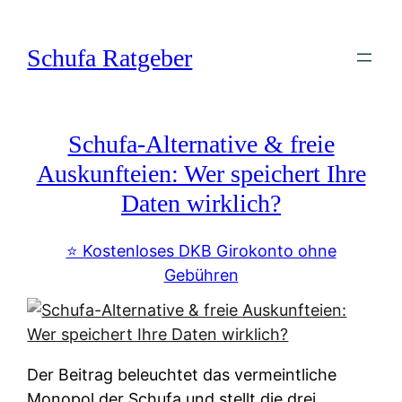
Zum
Inhalt
Schufa Ratgeber
springen
Schufa-Alternative & freie
Auskunfteien: Wer speichert Ihre
Daten wirklich?
⭐️ Kostenloses DKB Girokonto ohne
Gebühren
Der Beitrag beleuchtet das vermeintliche
Monopol der Schufa und stellt die drei