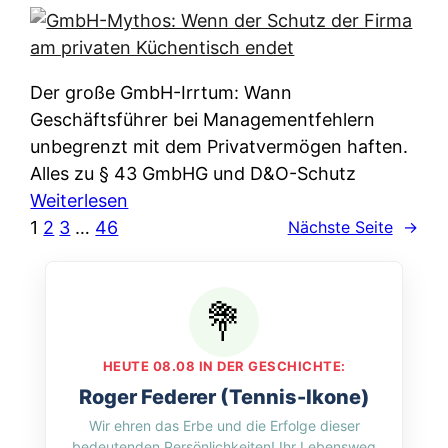
e
e
n
i
r
w
c
k
e
h
l
Der große GmbH-Irrtum: Wann
l
e
ä
Geschäftsführer bei Managementfehlern
c
r
r
unbegrenzt mit dem Privatvermögen haften.
h
t
u
Alles zu § 43 GmbHG und D&O-Schutz
e
I
n
:
Weiterlesen
n
h
g
G
1
2
3
…
46
Nächste Seite
→
L
r
p
m
ä
e
e
b
n
D
r
H
d
a
A
-
e
t
p
M
r
HEUTE 08.08 IN DER GESCHICHTE:
e
p
y
n
Roger Federer (Tennis-Ikone)
n
&
t
f
Wir ehren das Erbe und die Erfolge dieser
w
O
h
u
bedeutenden Persönlichkeiten! Ihr Lebensweg