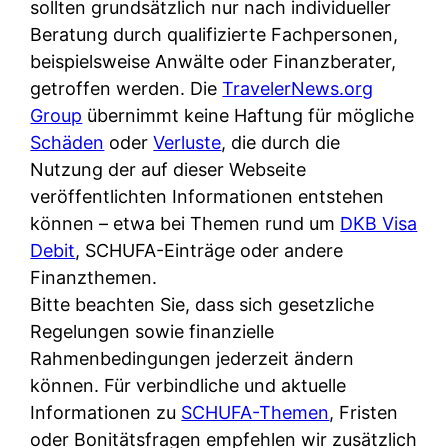
d
sollten grundsätzlich nur nach individueller
s
i
e
Beratung durch qualifizierte Fachpersonen,
c
c
r
beispielsweise Anwälte oder Finanzberater,
h
h
F
getroffen werden. Die
TravelerNews.org
e
k
i
Group
übernimmt keine Haftung für mögliche
B
o
r
Schäden
oder
Verluste
, die durch die
a
s
m
Nutzung der auf dieser Webseite
n
t
a
veröffentlichten Informationen entstehen
k
e
a
können – etwa bei Themen rund um
DKB Visa
k
n
m
Debit
, SCHUFA-Einträge oder andere
a
l
p
Finanzthemen.
r
o
r
Bitte beachten Sie, dass sich gesetzliche
t
s
i
Regelungen sowie finanzielle
e
u
v
Rahmenbedingungen jederzeit ändern
n
n
a
können. Für verbindliche und aktuelle
M
d
t
Informationen zu
SCHUFA-Themen
, Fristen
I
w
e
oder Bonitätsfragen empfehlen wir zusätzlich
R