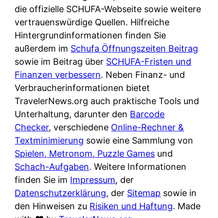
e
n
die offizielle SCHUFA-Webseite sowie weitere
?
r
K
vertrauenswürdige Quellen. Hilfreiche
i
ü
Hintergrundinformationen finden Sie
s
c
außerdem im
Schufa Öffnungszeiten Beitrag
t
h
sowie im Beitrag über
SCHUFA-Fristen und
d
e
Finanzen verbessern
. Neben Finanz- und
e
n
Verbraucherinformationen bietet
r
t
TravelerNews.org auch praktische Tools und
T
i
Unterhaltung, darunter den
Barcode
e
s
Checker
, verschiedene
Online-Rechner &
s
c
Textminimierung
sowie eine Sammlung von
t
h
Spielen, Metronom, Puzzle Games
und
s
e
Schach-Aufgaben
. Weitere Informationen
i
n
finden Sie im
Impressum
, der
e
d
Datenschutzerklärung
, der
Sitemap
sowie in
g
e
den Hinweisen zu
Risiken und Haftung
. Made
e