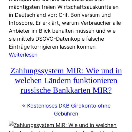
mächtigsten freien Wirtschaftsauskunfteien
in Deutschland vor: Crif, Boniversum und
Infoscore. Er erklärt, warum Verbraucher alle
Anbieter im Blick behalten müssen und wie
sie mittels DSGVO-Datenkopie falsche
Einträge korrigieren lassen können
:
Weiterlesen
S
Zahlungssystem MIR: Wie und in
c
h
welchen Ländern funktionieren
u
russische Bankkarten MIR?
f
a
⭐️ Kostenloses DKB Girokonto ohne
-
Gebühren
A
l