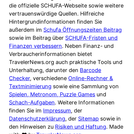
e
n
die offizielle SCHUFA-Webseite sowie weitere
?
r
K
vertrauenswürdige Quellen. Hilfreiche
i
ü
Hintergrundinformationen finden Sie
s
c
außerdem im
Schufa Öffnungszeiten Beitrag
t
h
sowie im Beitrag über
SCHUFA-Fristen und
d
e
Finanzen verbessern
. Neben Finanz- und
e
n
Verbraucherinformationen bietet
r
t
TravelerNews.org auch praktische Tools und
T
i
Unterhaltung, darunter den
Barcode
e
s
Checker
, verschiedene
Online-Rechner &
s
c
Textminimierung
sowie eine Sammlung von
t
h
Spielen, Metronom, Puzzle Games
und
s
e
Schach-Aufgaben
. Weitere Informationen
i
n
finden Sie im
Impressum
, der
e
d
Datenschutzerklärung
, der
Sitemap
sowie in
g
e
den Hinweisen zu
Risiken und Haftung
. Made
e