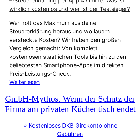
s
s
y
k
s
u
Wer holt das Maximum aus deiner
t
n
Steuererklärung heraus und wo lauern
e
f
versteckte Kosten? Wir haben den großen
m
t
Vergleich gemacht: Von komplett
M
e
kostenlosen staatlichen Tools bis hin zu den
I
i
beliebtesten Smartphone-Apps im direkten
R
e
Preis-Leistungs-Check.
:
n
:
Weiterlesen
W
:
S
i
GmbH-Mythos: Wenn der Schutz der
W
t
e
e
e
Firma am privaten Küchentisch endet
u
r
u
n
s
e
⭐️ Kostenloses DKB Girokonto ohne
d
p
r
Gebühren
i