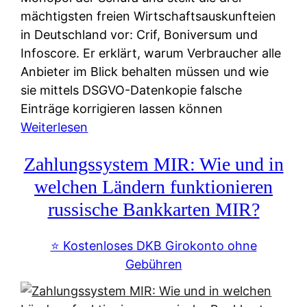
mächtigsten freien Wirtschaftsauskunfteien
in Deutschland vor: Crif, Boniversum und
Infoscore. Er erklärt, warum Verbraucher alle
Anbieter im Blick behalten müssen und wie
sie mittels DSGVO-Datenkopie falsche
Einträge korrigieren lassen können
:
Weiterlesen
S
Zahlungssystem MIR: Wie und in
c
h
welchen Ländern funktionieren
u
russische Bankkarten MIR?
f
a
⭐️ Kostenloses DKB Girokonto ohne
-
Gebühren
A
l