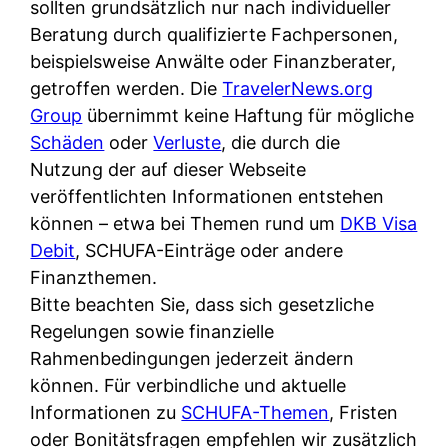
d
sollten grundsätzlich nur nach individueller
s
i
e
Beratung durch qualifizierte Fachpersonen,
c
c
r
beispielsweise Anwälte oder Finanzberater,
h
h
F
getroffen werden. Die
TravelerNews.org
e
k
i
Group
übernimmt keine Haftung für mögliche
B
o
r
Schäden
oder
Verluste
, die durch die
a
s
m
Nutzung der auf dieser Webseite
n
t
a
veröffentlichten Informationen entstehen
k
e
a
können – etwa bei Themen rund um
DKB Visa
k
n
m
Debit
, SCHUFA-Einträge oder andere
a
l
p
Finanzthemen.
r
o
r
Bitte beachten Sie, dass sich gesetzliche
t
s
i
Regelungen sowie finanzielle
e
u
v
Rahmenbedingungen jederzeit ändern
n
n
a
können. Für verbindliche und aktuelle
M
d
t
Informationen zu
SCHUFA-Themen
, Fristen
I
w
e
oder Bonitätsfragen empfehlen wir zusätzlich
R