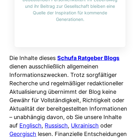
i
n
und ihr Beitrag zur Gesellschaft bleiben eine
o
n
r
l
Quelle der Inspiration für kommende
s
k
Generationen.
k
i
:
t
l
n
W
i
i
e
e
o
c
:
n
n
h
W
n
Die Inhalte dieses
Schufa Ratgeber Blogs
i
?
a
d
dienen ausschließlich allgemeinen
e
s
e
Informationszwecken. Trotz sorgfältiger
r
i
r
Recherche und regelmäßiger redaktioneller
e
s
S
Aktualisierung übernimmt der Blog keine
n
t
c
Gewähr für Vollständigkeit, Richtigkeit oder
r
w
h
Aktualität der bereitgestellten Informationen
u
i
u
– unabhängig davon, ob Sie unsere Inhalte
s
r
t
auf
Englisch
,
Russisch
,
Ukrainisch
oder
s
k
z
Georgisch
lesen. Finanzielle Entscheidungen
i
l