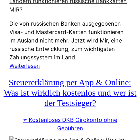
t
e
r
Die von russischen Banken ausgegebenen
n
Visa- und Mastercard-Karten funktionieren
a
im Ausland nicht mehr. Jetzt wird Mir, eine
t
russische Entwicklung, zum wichtigsten
i
Zahlungssystem im Land.
v
:
Weiterlesen
e
Z
&
Steuererklärung per App & Online:
a
f
h
Was ist wirklich kostenlos und wer ist
r
l
der Testsieger?
e
u
i
n
⭐️ Kostenloses DKB Girokonto ohne
e
g
Gebühren
A
s
u