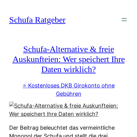
Zum
Inhalt
Schufa Ratgeber
springen
Schufa-Alternative & freie
Auskunfteien: Wer speichert Ihre
Daten wirklich?
⭐️ Kostenloses DKB Girokonto ohne
Gebühren
Der Beitrag beleuchtet das vermeintliche
Monopol der Schufa und stellt die drei