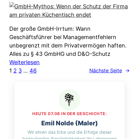
e
e
n
i
r
w
c
k
e
h
l
Der große GmbH-Irrtum: Wann
l
e
ä
Geschäftsführer bei Managementfehlern
c
r
r
unbegrenzt mit dem Privatvermögen haften.
h
t
u
Alles zu § 43 GmbHG und D&O-Schutz
e
I
n
:
Weiterlesen
n
h
g
G
1
2
3
…
46
Nächste Seite
→
L
r
p
m
ä
e
e
b
n
D
r
H
d
a
A
-
e
t
p
M
r
HEUTE 07.08 IN DER GESCHICHTE:
e
p
y
n
Emil Nolde (Maler)
n
&
t
f
Wir ehren das Erbe und die Erfolge dieser
w
O
h
u
bedeutenden Persönlichkeiten! Ihr Lebensweg