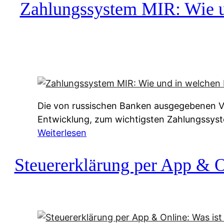
c
Zahlungssystem MIR: Wie un
h
u
f
a
-
A
l
Die von russischen Banken ausgegebenen Vis
t
Entwicklung, zum wichtigsten Zahlungssys
e
:
Weiterlesen
r
Z
n
a
Steuererklärung per App & On
a
h
t
l
i
u
v
n
e