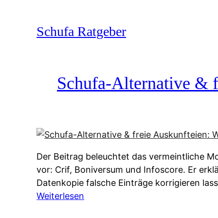
Zum
Inhalt
Schufa Ratgeber
springen
Schufa-Alternative & f
Der Beitrag beleuchtet das vermeintliche Mo
vor: Crif, Boniversum und Infoscore. Er erk
Datenkopie falsche Einträge korrigieren la
:
Weiterlesen
S