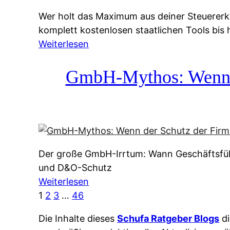
g
&
Wer holt das Maximum aus deiner Steuererk
s
f
komplett kostenlosen staatlichen Tools bis
s
r
:
Weiterlesen
y
e
S
s
i
t
GmbH-Mythos: Wenn de
t
e
e
e
A
u
m
u
e
M
s
r
I
k
e
R
u
Der große GmbH-Irrtum: Wann Geschäftsfüh
r
:
n
und D&O-Schutz
k
W
f
:
Weiterlesen
l
i
t
G
1
2
3
…
46
ä
e
e
m
r
u
i
Die Inhalte dieses
Schufa Ratgeber Blogs
di
b
u
n