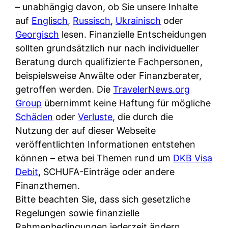
i
– unabhängig davon, ob Sie unsere Inhalte
n
o
n
r
auf
Englisch
,
Russisch
,
Ukrainisch
oder
l
s
k
k
Georgisch
lesen. Finanzielle Entscheidungen
i
:
t
l
sollten grundsätzlich nur nach individueller
n
W
i
i
Beratung durch qualifizierte Fachpersonen,
e
e
o
c
beispielsweise Anwälte oder Finanzberater,
:
n
n
h
getroffen werden. Die
TravelerNews.org
W
n
i
?
Group
übernimmt keine Haftung für mögliche
a
d
e
Schäden
oder
Verluste
, die durch die
s
e
r
Nutzung der auf dieser Webseite
i
r
e
veröffentlichten Informationen entstehen
s
S
n
können – etwa bei Themen rund um
DKB Visa
t
c
r
Debit
, SCHUFA-Einträge oder andere
w
h
u
Finanzthemen.
i
u
s
Bitte beachten Sie, dass sich gesetzliche
r
t
s
Regelungen sowie finanzielle
k
z
i
Rahmenbedingungen jederzeit ändern
l