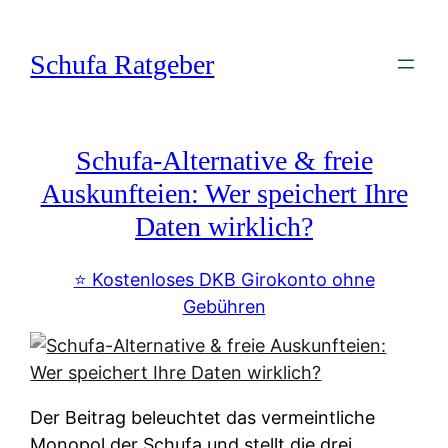
Zum
Inhalt
Schufa Ratgeber
springen
Schufa-Alternative & freie
Auskunfteien: Wer speichert Ihre
Daten wirklich?
⭐️ Kostenloses DKB Girokonto ohne
Gebühren
Der Beitrag beleuchtet das vermeintliche
Monopol der Schufa und stellt die drei