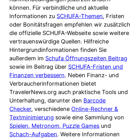
d
s
können. Für verbindliche und aktuelle
i
e
c
Informationen zu
SCHUFA-Themen
, Fristen
c
r
h
oder Bonitätsfragen empfehlen wir zusätzlich
h
F
e
die offizielle SCHUFA-Webseite sowie weitere
k
i
B
vertrauenswürdige Quellen. Hilfreiche
o
r
a
Hintergrundinformationen finden Sie
s
m
n
außerdem im
Schufa Öffnungszeiten Beitrag
t
a
k
sowie im Beitrag über
SCHUFA-Fristen und
e
a
k
Finanzen verbessern
. Neben Finanz- und
n
m
a
Verbraucherinformationen bietet
l
p
r
TravelerNews.org auch praktische Tools und
o
r
t
Unterhaltung, darunter den
Barcode
s
i
e
Checker
, verschiedene
Online-Rechner &
u
v
n
Textminimierung
sowie eine Sammlung von
n
a
M
Spielen, Metronom, Puzzle Games
und
d
t
I
Schach-Aufgaben
. Weitere Informationen
w
e
R