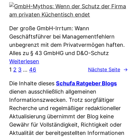
e
e
n
i
r
w
c
k
e
h
l
Der große GmbH-Irrtum: Wann
l
e
ä
Geschäftsführer bei Managementfehlern
c
r
r
unbegrenzt mit dem Privatvermögen haften.
h
t
u
Alles zu § 43 GmbHG und D&O-Schutz
e
I
n
:
Weiterlesen
n
h
g
G
1
2
3
…
46
Nächste Seite
→
L
r
p
m
ä
e
Die Inhalte dieses
Schufa Ratgeber Blogs
e
b
n
D
dienen ausschließlich allgemeinen
r
H
d
a
Informationszwecken. Trotz sorgfältiger
A
-
e
t
Recherche und regelmäßiger redaktioneller
p
M
r
e
Aktualisierung übernimmt der Blog keine
p
y
n
n
Gewähr für Vollständigkeit, Richtigkeit oder
&
t
f
w
Aktualität der bereitgestellten Informationen
O
h
u