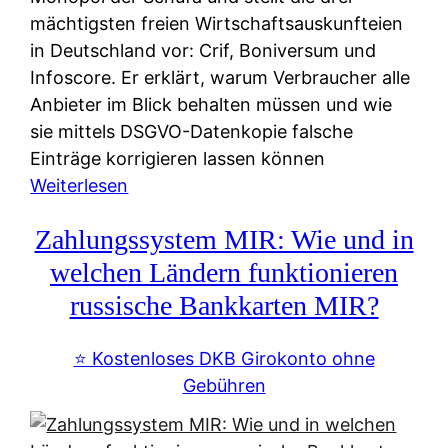
mächtigsten freien Wirtschaftsauskunfteien
in Deutschland vor: Crif, Boniversum und
Infoscore. Er erklärt, warum Verbraucher alle
Anbieter im Blick behalten müssen und wie
sie mittels DSGVO-Datenkopie falsche
Einträge korrigieren lassen können
:
Weiterlesen
S
Zahlungssystem MIR: Wie und in
c
h
welchen Ländern funktionieren
u
russische Bankkarten MIR?
f
a
⭐️ Kostenloses DKB Girokonto ohne
-
Gebühren
A
l