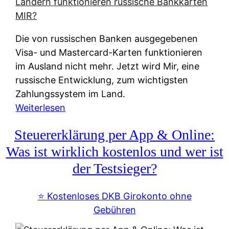
t
e
r
Die von russischen Banken ausgegebenen
n
Visa- und Mastercard-Karten funktionieren
a
im Ausland nicht mehr. Jetzt wird Mir, eine
t
russische Entwicklung, zum wichtigsten
i
Zahlungssystem im Land.
v
:
Weiterlesen
e
Z
&
Steuererklärung per App & Online:
a
f
h
Was ist wirklich kostenlos und wer ist
r
l
der Testsieger?
e
u
i
n
⭐️ Kostenloses DKB Girokonto ohne
e
g
Gebühren
A
s
u