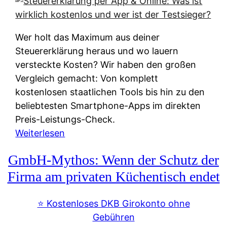
s
s
y
k
s
u
Wer holt das Maximum aus deiner
t
n
Steuererklärung heraus und wo lauern
e
f
versteckte Kosten? Wir haben den großen
m
t
Vergleich gemacht: Von komplett
M
e
kostenlosen staatlichen Tools bis hin zu den
I
i
beliebtesten Smartphone-Apps im direkten
R
e
Preis-Leistungs-Check.
:
n
:
Weiterlesen
W
:
S
i
GmbH-Mythos: Wenn der Schutz der
W
t
e
e
e
Firma am privaten Küchentisch endet
u
r
u
n
s
e
⭐️ Kostenloses DKB Girokonto ohne
d
p
r
Gebühren
i