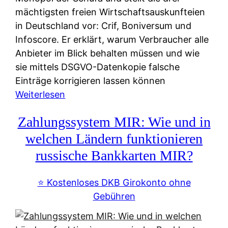
mächtigsten freien Wirtschaftsauskunfteien
in Deutschland vor: Crif, Boniversum und
Infoscore. Er erklärt, warum Verbraucher alle
Anbieter im Blick behalten müssen und wie
sie mittels DSGVO-Datenkopie falsche
Einträge korrigieren lassen können
:
Weiterlesen
S
Zahlungssystem MIR: Wie und in
c
h
welchen Ländern funktionieren
u
russische Bankkarten MIR?
f
a
⭐️ Kostenloses DKB Girokonto ohne
-
Gebühren
A
l