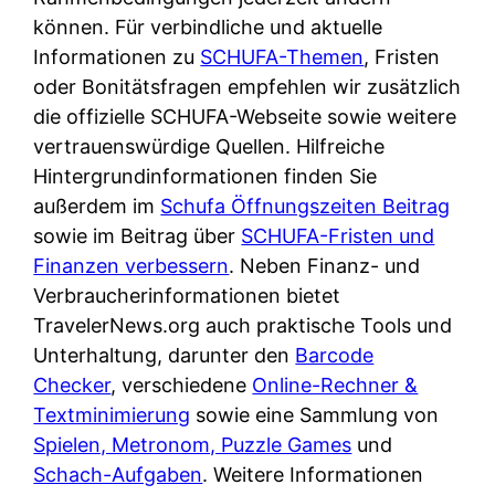
d
s
können. Für verbindliche und aktuelle
i
e
c
Informationen zu
SCHUFA-Themen
, Fristen
c
r
h
oder Bonitätsfragen empfehlen wir zusätzlich
h
F
e
die offizielle SCHUFA-Webseite sowie weitere
k
i
B
vertrauenswürdige Quellen. Hilfreiche
o
r
a
Hintergrundinformationen finden Sie
s
m
n
außerdem im
Schufa Öffnungszeiten Beitrag
t
a
k
sowie im Beitrag über
SCHUFA-Fristen und
e
a
k
Finanzen verbessern
. Neben Finanz- und
n
m
a
Verbraucherinformationen bietet
l
p
r
TravelerNews.org auch praktische Tools und
o
r
t
Unterhaltung, darunter den
Barcode
s
i
e
Checker
, verschiedene
Online-Rechner &
u
v
n
Textminimierung
sowie eine Sammlung von
n
a
M
Spielen, Metronom, Puzzle Games
und
d
t
I
Schach-Aufgaben
. Weitere Informationen
w
e
R