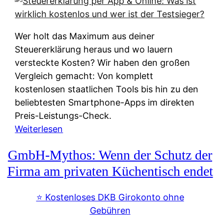
s
s
y
k
s
u
Wer holt das Maximum aus deiner
t
n
Steuererklärung heraus und wo lauern
e
f
versteckte Kosten? Wir haben den großen
m
t
Vergleich gemacht: Von komplett
M
e
kostenlosen staatlichen Tools bis hin zu den
I
i
beliebtesten Smartphone-Apps im direkten
R
e
Preis-Leistungs-Check.
:
n
:
Weiterlesen
W
:
S
i
GmbH-Mythos: Wenn der Schutz der
W
t
e
e
e
Firma am privaten Küchentisch endet
u
r
u
n
s
e
⭐️ Kostenloses DKB Girokonto ohne
d
p
r
Gebühren
i