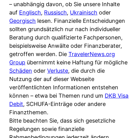
i
– unabhängig davon, ob Sie unsere Inhalte
n
o
n
r
auf
Englisch
,
Russisch
,
Ukrainisch
oder
l
s
k
k
Georgisch
lesen. Finanzielle Entscheidungen
i
:
t
l
sollten grundsätzlich nur nach individueller
n
W
i
i
Beratung durch qualifizierte Fachpersonen,
e
e
o
c
beispielsweise Anwälte oder Finanzberater,
:
n
n
h
getroffen werden. Die
TravelerNews.org
W
n
i
?
Group
übernimmt keine Haftung für mögliche
a
d
e
Schäden
oder
Verluste
, die durch die
s
e
r
Nutzung der auf dieser Webseite
i
r
e
veröffentlichten Informationen entstehen
s
S
n
können – etwa bei Themen rund um
DKB Visa
t
c
r
Debit
, SCHUFA-Einträge oder andere
w
h
u
Finanzthemen.
i
u
s
Bitte beachten Sie, dass sich gesetzliche
r
t
s
Regelungen sowie finanzielle
k
z
i
Rahmenbedingungen jederzeit ändern
l