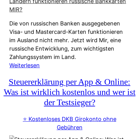
t
e
r
Die von russischen Banken ausgegebenen
n
Visa- und Mastercard-Karten funktionieren
a
im Ausland nicht mehr. Jetzt wird Mir, eine
t
russische Entwicklung, zum wichtigsten
i
Zahlungssystem im Land.
v
:
Weiterlesen
e
Z
&
Steuererklärung per App & Online:
a
f
h
Was ist wirklich kostenlos und wer ist
r
l
der Testsieger?
e
u
i
n
⭐️ Kostenloses DKB Girokonto ohne
e
g
Gebühren
A
s
u