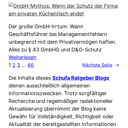
e
e
n
i
r
w
c
k
e
h
l
Der große GmbH-Irrtum: Wann
l
e
ä
Geschäftsführer bei Managementfehlern
c
r
r
unbegrenzt mit dem Privatvermögen haften.
h
t
u
Alles zu § 43 GmbHG und D&O-Schutz
e
I
n
:
Weiterlesen
n
h
g
G
1
2
3
…
46
Nächste Seite
→
L
r
p
m
ä
e
Die Inhalte dieses
Schufa Ratgeber Blogs
e
b
n
D
dienen ausschließlich allgemeinen
r
H
d
a
Informationszwecken. Trotz sorgfältiger
A
-
e
t
Recherche und regelmäßiger redaktioneller
p
M
r
e
Aktualisierung übernimmt der Blog keine
p
y
n
n
Gewähr für Vollständigkeit, Richtigkeit oder
&
t
f
w
Aktualität der bereitgestellten Informationen
O
h
u