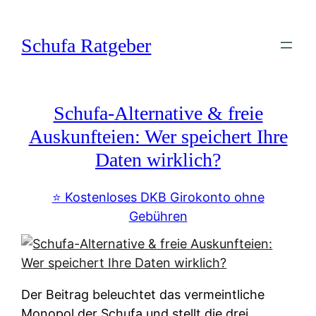
Zum
Inhalt
Schufa Ratgeber
springen
Schufa-Alternative & freie
Auskunfteien: Wer speichert Ihre
Daten wirklich?
⭐️ Kostenloses DKB Girokonto ohne
Gebühren
Der Beitrag beleuchtet das vermeintliche
Monopol der Schufa und stellt die drei