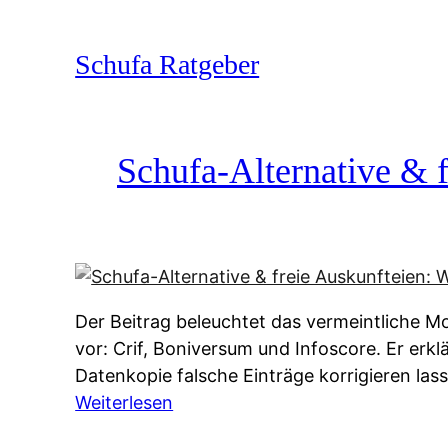
Zum
Inhalt
Schufa Ratgeber
springen
Schufa-Alternative & f
Der Beitrag beleuchtet das vermeintliche Mo
vor: Crif, Boniversum und Infoscore. Er erk
Datenkopie falsche Einträge korrigieren la
:
Weiterlesen
S