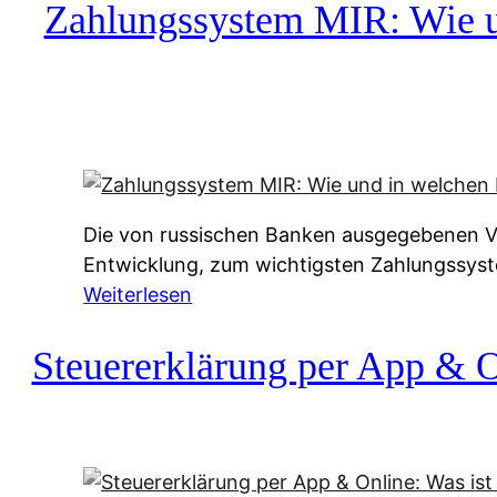
c
Zahlungssystem MIR: Wie un
h
u
f
a
-
A
l
Die von russischen Banken ausgegebenen Vis
t
Entwicklung, zum wichtigsten Zahlungssys
e
:
Weiterlesen
r
Z
n
a
Steuererklärung per App & On
a
h
t
l
i
u
v
n
e