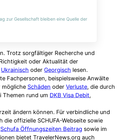
ag zur Gesellschaft bleiben eine Quelle der
n. Trotz sorgfältiger Recherche und
ichtigkeit oder Aktualität der
,
Ukrainisch
oder
Georgisch
lesen.
erte Fachpersonen, beispielsweise Anwälte
r mögliche
Schäden
oder
Verluste
, die durch
bei Themen rund um
DKB Visa Debit
,
rzeit ändern können. Für verbindliche und
ch die offizielle SCHUFA-Webseite sowie
m
Schufa Öffnungszeiten Beitrag
sowie im
ionen bietet TravelerNews.org auch