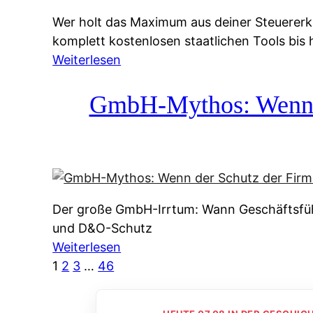
g
&
Wer holt das Maximum aus deiner Steuererk
s
f
komplett kostenlosen staatlichen Tools bis
s
r
:
Weiterlesen
y
e
S
s
i
t
GmbH-Mythos: Wenn de
t
e
e
e
A
u
m
u
e
M
s
r
I
k
e
R
u
Der große GmbH-Irrtum: Wann Geschäftsfüh
r
:
n
und D&O-Schutz
k
W
f
:
Weiterlesen
l
i
t
G
1
2
3
…
46
ä
e
e
m
r
u
i
b
u
n