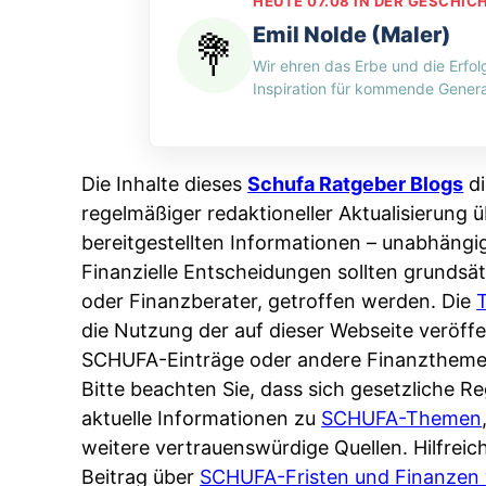
e
HEUTE 07.08 IN DER GESCHIC
H
n
d
n
Emil Nolde (Maler)
-
g
i
:
Wir ehren das Erbe und die Erfol
M
p
n
W
Inspiration für kommende Genera
y
e
w
e
t
r
e
r
h
A
l
s
Die Inhalte dieses
Schufa Ratgeber Blogs
di
o
p
c
p
regelmäßiger redaktioneller Aktualisierung ü
s
p
h
e
bereitgestellten Informationen – unabhängi
:
&
e
i
Finanzielle Entscheidungen sollten grundsät
W
O
n
c
oder Finanzberater, getroffen werden. Die
e
n
L
h
die Nutzung der auf dieser Webseite veröf
n
l
ä
e
SCHUFA-Einträge oder andere Finanztheme
n
i
n
r
Bitte beachten Sie, dass sich gesetzliche 
d
n
d
t
aktuelle Informationen zu
SCHUFA-Themen
e
e
e
I
weitere vertrauenswürdige Quellen. Hilfrei
r
:
r
h
Beitrag über
SCHUFA-Fristen und Finanzen 
S
W