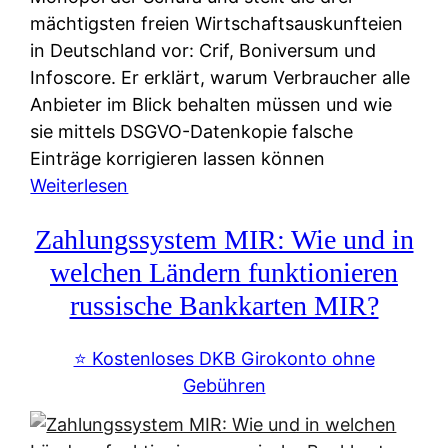
mächtigsten freien Wirtschaftsauskunfteien
in Deutschland vor: Crif, Boniversum und
Infoscore. Er erklärt, warum Verbraucher alle
Anbieter im Blick behalten müssen und wie
sie mittels DSGVO-Datenkopie falsche
Einträge korrigieren lassen können
:
Weiterlesen
S
Zahlungssystem MIR: Wie und in
c
h
welchen Ländern funktionieren
u
russische Bankkarten MIR?
f
a
⭐️ Kostenloses DKB Girokonto ohne
-
Gebühren
A
l