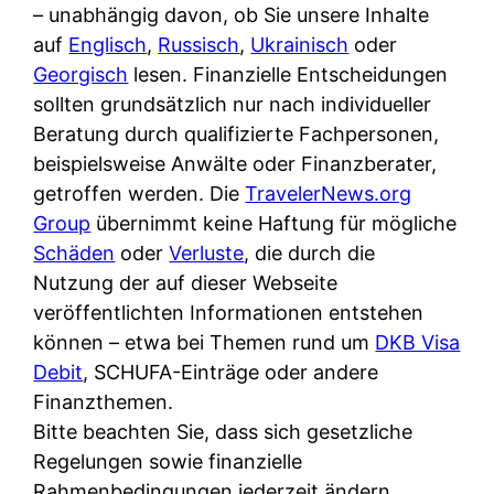
i
– unabhängig davon, ob Sie unsere Inhalte
n
o
n
r
auf
Englisch
,
Russisch
,
Ukrainisch
oder
l
s
k
k
Georgisch
lesen. Finanzielle Entscheidungen
i
:
t
l
sollten grundsätzlich nur nach individueller
n
W
i
i
Beratung durch qualifizierte Fachpersonen,
e
e
o
c
beispielsweise Anwälte oder Finanzberater,
:
n
n
h
getroffen werden. Die
TravelerNews.org
W
n
i
?
Group
übernimmt keine Haftung für mögliche
a
d
e
Schäden
oder
Verluste
, die durch die
s
e
r
Nutzung der auf dieser Webseite
i
r
e
veröffentlichten Informationen entstehen
s
S
n
können – etwa bei Themen rund um
DKB Visa
t
c
r
Debit
, SCHUFA-Einträge oder andere
w
h
u
Finanzthemen.
i
u
s
Bitte beachten Sie, dass sich gesetzliche
r
t
s
Regelungen sowie finanzielle
k
z
i
Rahmenbedingungen jederzeit ändern
l