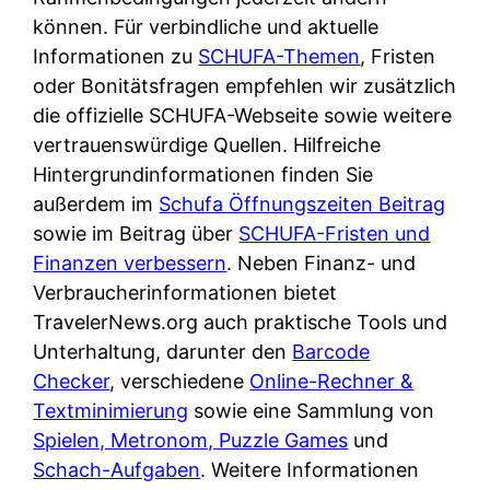
d
s
können. Für verbindliche und aktuelle
i
e
c
Informationen zu
SCHUFA-Themen
, Fristen
c
r
h
oder Bonitätsfragen empfehlen wir zusätzlich
h
F
e
die offizielle SCHUFA-Webseite sowie weitere
k
i
B
vertrauenswürdige Quellen. Hilfreiche
o
r
a
Hintergrundinformationen finden Sie
s
m
n
außerdem im
Schufa Öffnungszeiten Beitrag
t
a
k
sowie im Beitrag über
SCHUFA-Fristen und
e
a
k
Finanzen verbessern
. Neben Finanz- und
n
m
a
Verbraucherinformationen bietet
l
p
r
TravelerNews.org auch praktische Tools und
o
r
t
Unterhaltung, darunter den
Barcode
s
i
e
Checker
, verschiedene
Online-Rechner &
u
v
n
Textminimierung
sowie eine Sammlung von
n
a
M
Spielen, Metronom, Puzzle Games
und
d
t
I
Schach-Aufgaben
. Weitere Informationen
w
e
R