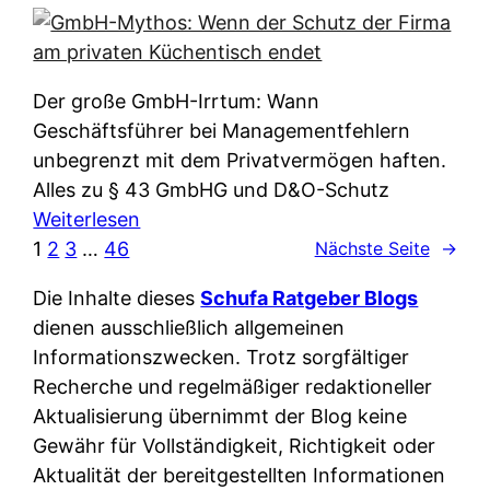
e
e
n
i
r
w
c
k
e
h
l
Der große GmbH-Irrtum: Wann
l
e
ä
Geschäftsführer bei Managementfehlern
c
r
r
unbegrenzt mit dem Privatvermögen haften.
h
t
u
Alles zu § 43 GmbHG und D&O-Schutz
e
I
n
:
Weiterlesen
n
h
g
G
1
2
3
…
46
Nächste Seite
→
L
r
p
m
ä
e
Die Inhalte dieses
Schufa Ratgeber Blogs
e
b
n
D
dienen ausschließlich allgemeinen
r
H
d
a
Informationszwecken. Trotz sorgfältiger
A
-
e
t
Recherche und regelmäßiger redaktioneller
p
M
r
e
Aktualisierung übernimmt der Blog keine
p
y
n
n
Gewähr für Vollständigkeit, Richtigkeit oder
&
t
f
w
Aktualität der bereitgestellten Informationen
O
h
u