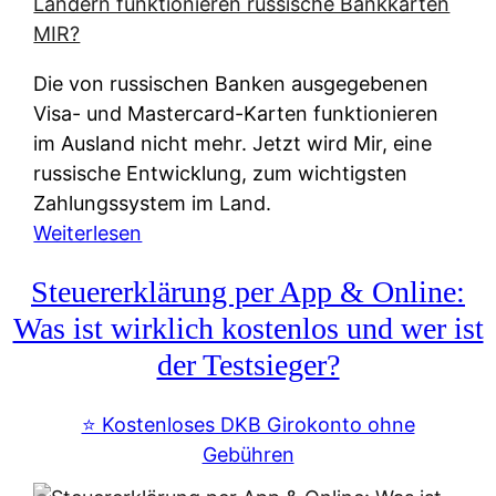
t
e
r
Die von russischen Banken ausgegebenen
n
Visa- und Mastercard-Karten funktionieren
a
im Ausland nicht mehr. Jetzt wird Mir, eine
t
russische Entwicklung, zum wichtigsten
i
Zahlungssystem im Land.
v
:
Weiterlesen
e
Z
&
Steuererklärung per App & Online:
a
f
h
Was ist wirklich kostenlos und wer ist
r
l
der Testsieger?
e
u
i
n
⭐️ Kostenloses DKB Girokonto ohne
e
g
Gebühren
A
s
u