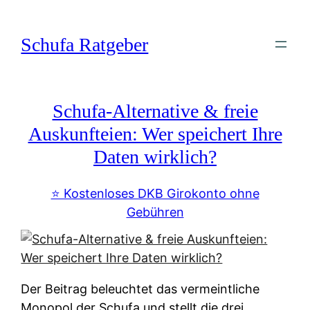
Zum
Inhalt
Schufa Ratgeber
springen
Schufa-Alternative & freie
Auskunfteien: Wer speichert Ihre
Daten wirklich?
⭐️ Kostenloses DKB Girokonto ohne
Gebühren
Der Beitrag beleuchtet das vermeintliche
Monopol der Schufa und stellt die drei