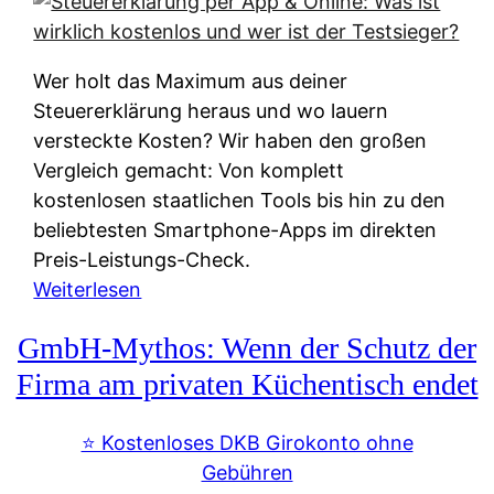
s
s
y
k
s
u
Wer holt das Maximum aus deiner
t
n
Steuererklärung heraus und wo lauern
e
f
versteckte Kosten? Wir haben den großen
m
t
Vergleich gemacht: Von komplett
M
e
kostenlosen staatlichen Tools bis hin zu den
I
i
beliebtesten Smartphone-Apps im direkten
R
e
Preis-Leistungs-Check.
:
n
:
Weiterlesen
W
:
S
i
GmbH-Mythos: Wenn der Schutz der
W
t
e
e
e
Firma am privaten Küchentisch endet
u
r
u
n
s
e
⭐️ Kostenloses DKB Girokonto ohne
d
p
r
Gebühren
i