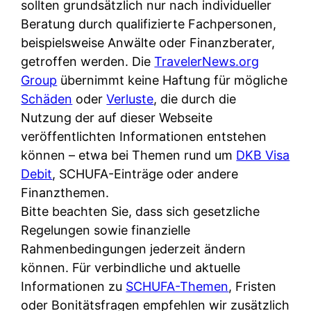
d
sollten grundsätzlich nur nach individueller
s
i
e
Beratung durch qualifizierte Fachpersonen,
c
c
r
beispielsweise Anwälte oder Finanzberater,
h
h
F
getroffen werden. Die
TravelerNews.org
e
k
i
Group
übernimmt keine Haftung für mögliche
B
o
r
Schäden
oder
Verluste
, die durch die
a
s
m
Nutzung der auf dieser Webseite
n
t
a
veröffentlichten Informationen entstehen
k
e
a
können – etwa bei Themen rund um
DKB Visa
k
n
m
Debit
, SCHUFA-Einträge oder andere
a
l
p
Finanzthemen.
r
o
r
Bitte beachten Sie, dass sich gesetzliche
t
s
i
Regelungen sowie finanzielle
e
u
v
Rahmenbedingungen jederzeit ändern
n
n
a
können. Für verbindliche und aktuelle
M
d
t
Informationen zu
SCHUFA-Themen
, Fristen
I
w
e
oder Bonitätsfragen empfehlen wir zusätzlich
R