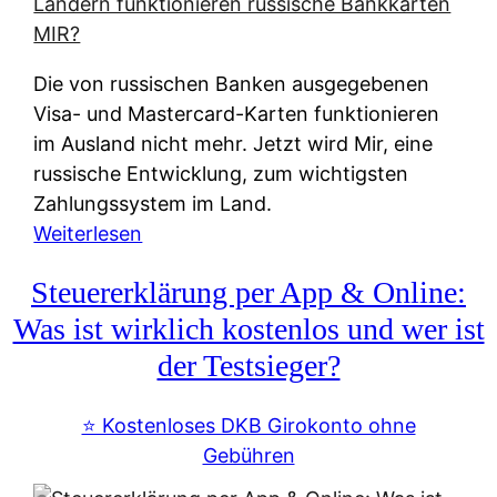
t
e
r
Die von russischen Banken ausgegebenen
n
Visa- und Mastercard-Karten funktionieren
a
im Ausland nicht mehr. Jetzt wird Mir, eine
t
russische Entwicklung, zum wichtigsten
i
Zahlungssystem im Land.
v
:
Weiterlesen
e
Z
&
Steuererklärung per App & Online:
a
f
h
Was ist wirklich kostenlos und wer ist
r
l
der Testsieger?
e
u
i
n
⭐️ Kostenloses DKB Girokonto ohne
e
g
Gebühren
A
s
u