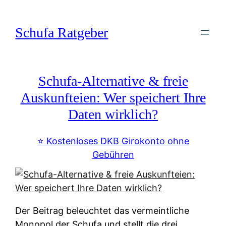
Zum
Inhalt
Schufa Ratgeber
springen
Schufa-Alternative & freie
Auskunfteien: Wer speichert Ihre
Daten wirklich?
⭐️ Kostenloses DKB Girokonto ohne
Gebühren
Der Beitrag beleuchtet das vermeintliche
Monopol der Schufa und stellt die drei