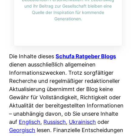
i
n
und ihr Beitrag zur Gesellschaft bleiben eine
o
n
r
l
Quelle der Inspiration für kommende
s
k
Generationen.
k
i
:
t
l
n
W
i
i
e
e
o
c
:
n
n
h
W
n
Die Inhalte dieses
Schufa Ratgeber Blogs
i
?
a
d
dienen ausschließlich allgemeinen
e
s
e
Informationszwecken. Trotz sorgfältiger
r
i
r
Recherche und regelmäßiger redaktioneller
e
s
S
Aktualisierung übernimmt der Blog keine
n
t
c
Gewähr für Vollständigkeit, Richtigkeit oder
r
w
h
Aktualität der bereitgestellten Informationen
u
i
u
– unabhängig davon, ob Sie unsere Inhalte
s
r
t
auf
Englisch
,
Russisch
,
Ukrainisch
oder
s
k
z
Georgisch
lesen. Finanzielle Entscheidungen
i
l