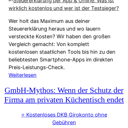
s
s
y
k
s
u
Wer holt das Maximum aus deiner
t
n
Steuererklärung heraus und wo lauern
e
f
versteckte Kosten? Wir haben den großen
m
t
Vergleich gemacht: Von komplett
M
e
kostenlosen staatlichen Tools bis hin zu den
I
i
beliebtesten Smartphone-Apps im direkten
R
e
Preis-Leistungs-Check.
:
n
:
Weiterlesen
W
:
S
i
GmbH-Mythos: Wenn der Schutz der
W
t
e
e
e
Firma am privaten Küchentisch endet
u
r
u
n
s
e
⭐️ Kostenloses DKB Girokonto ohne
d
p
r
Gebühren
i