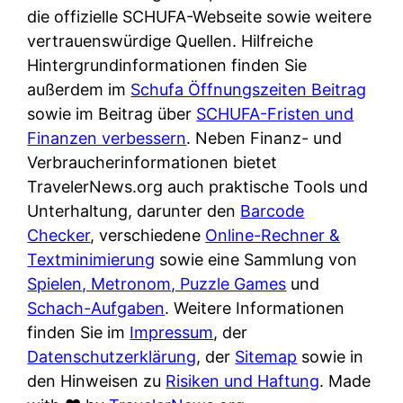
e
n
die offizielle SCHUFA-Webseite sowie weitere
?
r
K
vertrauenswürdige Quellen. Hilfreiche
i
ü
Hintergrundinformationen finden Sie
s
c
außerdem im
Schufa Öffnungszeiten Beitrag
t
h
sowie im Beitrag über
SCHUFA-Fristen und
d
e
Finanzen verbessern
. Neben Finanz- und
e
n
Verbraucherinformationen bietet
r
t
TravelerNews.org auch praktische Tools und
T
i
Unterhaltung, darunter den
Barcode
e
s
Checker
, verschiedene
Online-Rechner &
s
c
Textminimierung
sowie eine Sammlung von
t
h
Spielen, Metronom, Puzzle Games
und
s
e
Schach-Aufgaben
. Weitere Informationen
i
n
finden Sie im
Impressum
, der
e
d
Datenschutzerklärung
, der
Sitemap
sowie in
g
e
den Hinweisen zu
Risiken und Haftung
. Made
e