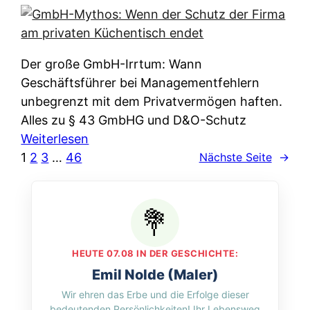
e
e
n
i
r
w
c
k
e
h
l
Der große GmbH-Irrtum: Wann
l
e
ä
Geschäftsführer bei Managementfehlern
c
r
r
unbegrenzt mit dem Privatvermögen haften.
h
t
u
Alles zu § 43 GmbHG und D&O-Schutz
e
I
n
:
Weiterlesen
n
h
g
G
1
2
3
…
46
Nächste Seite
→
L
r
p
m
ä
e
e
b
n
D
r
H
d
a
A
-
e
t
p
M
r
HEUTE 07.08 IN DER GESCHICHTE:
e
p
y
n
Emil Nolde (Maler)
n
&
t
f
Wir ehren das Erbe und die Erfolge dieser
w
O
h
u
bedeutenden Persönlichkeiten! Ihr Lebensweg