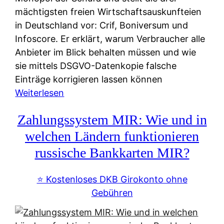
mächtigsten freien Wirtschaftsauskunfteien
in Deutschland vor: Crif, Boniversum und
Infoscore. Er erklärt, warum Verbraucher alle
Anbieter im Blick behalten müssen und wie
sie mittels DSGVO-Datenkopie falsche
Einträge korrigieren lassen können
:
Weiterlesen
S
Zahlungssystem MIR: Wie und in
c
h
welchen Ländern funktionieren
u
russische Bankkarten MIR?
f
a
⭐️ Kostenloses DKB Girokonto ohne
-
Gebühren
A
l