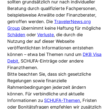
d
sollten grundsätzlich nur nach individueller
s
i
e
Beratung durch qualifizierte Fachpersonen,
c
c
r
beispielsweise Anwälte oder Finanzberater,
h
h
F
getroffen werden. Die
TravelerNews.org
e
k
i
Group
übernimmt keine Haftung für mögliche
B
o
r
Schäden
oder
Verluste
, die durch die
a
s
m
Nutzung der auf dieser Webseite
n
t
a
veröffentlichten Informationen entstehen
k
e
a
können – etwa bei Themen rund um
DKB Visa
k
n
m
Debit
, SCHUFA-Einträge oder andere
a
l
p
Finanzthemen.
r
o
r
Bitte beachten Sie, dass sich gesetzliche
t
s
i
Regelungen sowie finanzielle
e
u
v
Rahmenbedingungen jederzeit ändern
n
n
a
können. Für verbindliche und aktuelle
M
d
t
Informationen zu
SCHUFA-Themen
, Fristen
I
w
e
oder Bonitätsfragen empfehlen wir zusätzlich
R