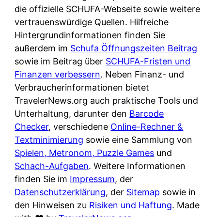
e
n
die offizielle SCHUFA-Webseite sowie weitere
?
r
K
vertrauenswürdige Quellen. Hilfreiche
i
ü
Hintergrundinformationen finden Sie
s
c
außerdem im
Schufa Öffnungszeiten Beitrag
t
h
sowie im Beitrag über
SCHUFA-Fristen und
d
e
Finanzen verbessern
. Neben Finanz- und
e
n
Verbraucherinformationen bietet
r
t
TravelerNews.org auch praktische Tools und
T
i
Unterhaltung, darunter den
Barcode
e
s
Checker
, verschiedene
Online-Rechner &
s
c
Textminimierung
sowie eine Sammlung von
t
h
Spielen, Metronom, Puzzle Games
und
s
e
Schach-Aufgaben
. Weitere Informationen
i
n
finden Sie im
Impressum
, der
e
d
Datenschutzerklärung
, der
Sitemap
sowie in
g
e
den Hinweisen zu
Risiken und Haftung
. Made
e