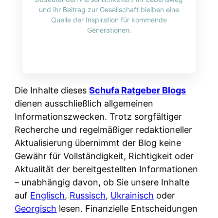
i
n
und ihr Beitrag zur Gesellschaft bleiben eine
o
n
r
l
Quelle der Inspiration für kommende
s
k
Generationen.
k
i
:
t
l
n
W
i
i
e
e
o
c
:
n
n
h
W
n
Die Inhalte dieses
Schufa Ratgeber Blogs
i
?
a
d
dienen ausschließlich allgemeinen
e
s
e
Informationszwecken. Trotz sorgfältiger
r
i
r
Recherche und regelmäßiger redaktioneller
e
s
S
Aktualisierung übernimmt der Blog keine
n
t
c
Gewähr für Vollständigkeit, Richtigkeit oder
r
w
h
Aktualität der bereitgestellten Informationen
u
i
u
– unabhängig davon, ob Sie unsere Inhalte
s
r
t
auf
Englisch
,
Russisch
,
Ukrainisch
oder
s
k
z
Georgisch
lesen. Finanzielle Entscheidungen
i
l