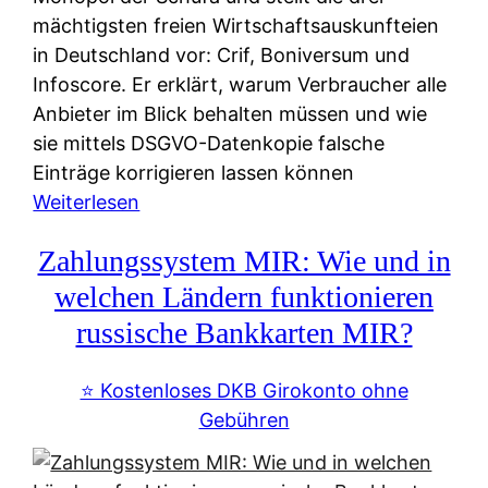
mächtigsten freien Wirtschaftsauskunfteien
in Deutschland vor: Crif, Boniversum und
Infoscore. Er erklärt, warum Verbraucher alle
Anbieter im Blick behalten müssen und wie
sie mittels DSGVO-Datenkopie falsche
Einträge korrigieren lassen können
:
Weiterlesen
S
Zahlungssystem MIR: Wie und in
c
h
welchen Ländern funktionieren
u
russische Bankkarten MIR?
f
a
⭐️ Kostenloses DKB Girokonto ohne
-
Gebühren
A
l