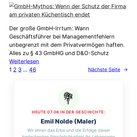
e
e
n
i
r
w
c
k
e
h
l
Der große GmbH-Irrtum: Wann
l
e
ä
Geschäftsführer bei Managementfehlern
c
r
r
unbegrenzt mit dem Privatvermögen haften.
h
t
u
Alles zu § 43 GmbHG und D&O-Schutz
e
I
n
:
Weiterlesen
n
h
g
G
1
2
3
…
46
Nächste Seite
→
L
r
p
m
ä
e
e
b
n
D
r
H
d
a
A
-
e
t
p
M
r
HEUTE 07.08 IN DER GESCHICHTE:
e
p
y
n
Emil Nolde (Maler)
n
&
t
f
Wir ehren das Erbe und die Erfolge dieser
w
O
h
u
bedeutenden Persönlichkeiten! Ihr Lebensweg