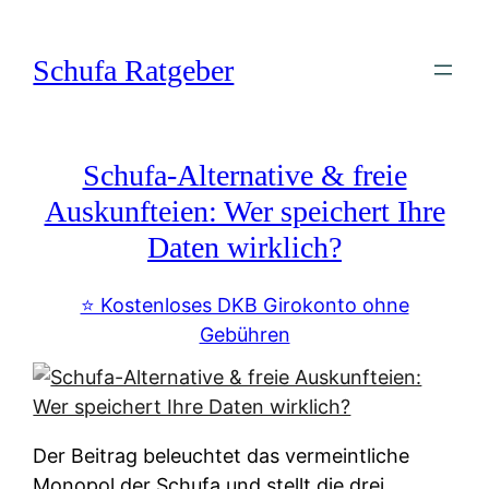
Zum
Inhalt
Schufa Ratgeber
springen
Schufa-Alternative & freie
Auskunfteien: Wer speichert Ihre
Daten wirklich?
⭐️ Kostenloses DKB Girokonto ohne
Gebühren
Der Beitrag beleuchtet das vermeintliche
Monopol der Schufa und stellt die drei