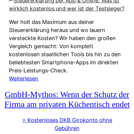
s
s
y
k
s
u
Wer holt das Maximum aus deiner
t
n
Steuererklärung heraus und wo lauern
e
f
versteckte Kosten? Wir haben den großen
m
t
Vergleich gemacht: Von komplett
M
e
kostenlosen staatlichen Tools bis hin zu den
I
i
beliebtesten Smartphone-Apps im direkten
R
e
Preis-Leistungs-Check.
:
n
:
Weiterlesen
W
:
S
i
GmbH-Mythos: Wenn der Schutz der
W
t
e
e
e
Firma am privaten Küchentisch endet
u
r
u
n
s
e
⭐️ Kostenloses DKB Girokonto ohne
d
p
r
Gebühren
i