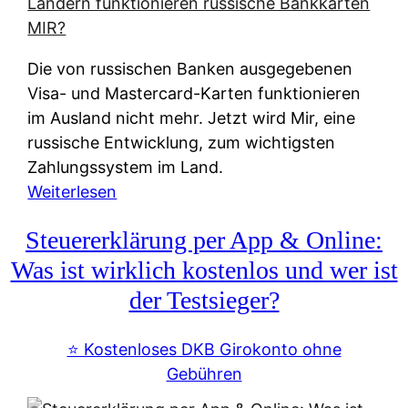
t
e
r
Die von russischen Banken ausgegebenen
n
Visa- und Mastercard-Karten funktionieren
a
im Ausland nicht mehr. Jetzt wird Mir, eine
t
russische Entwicklung, zum wichtigsten
i
Zahlungssystem im Land.
v
:
Weiterlesen
e
Z
&
Steuererklärung per App & Online:
a
f
h
Was ist wirklich kostenlos und wer ist
r
l
der Testsieger?
e
u
i
n
⭐️ Kostenloses DKB Girokonto ohne
e
g
Gebühren
A
s
u