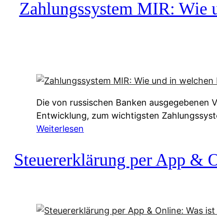
c
Zahlungssystem MIR: Wie un
h
u
f
a
-
A
l
Die von russischen Banken ausgegebenen Vis
t
Entwicklung, zum wichtigsten Zahlungssys
e
:
Weiterlesen
r
Z
n
a
Steuererklärung per App & On
a
h
t
l
i
u
v
n
e