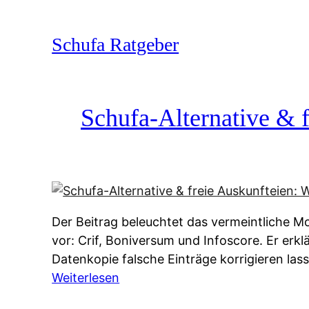
Zum
Inhalt
Schufa Ratgeber
springen
Schufa-Alternative & f
Der Beitrag beleuchtet das vermeintliche Mo
vor: Crif, Boniversum und Infoscore. Er erk
Datenkopie falsche Einträge korrigieren la
:
Weiterlesen
S