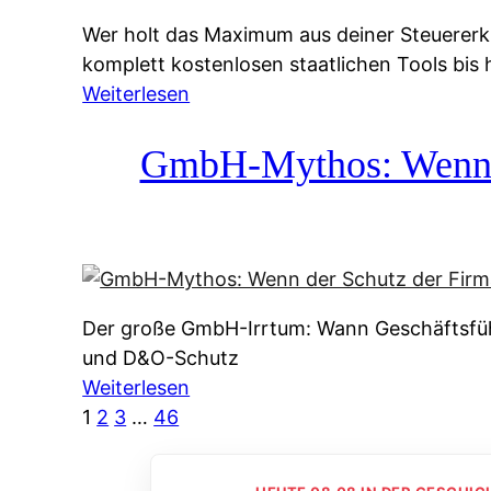
g
&
Wer holt das Maximum aus deiner Steuererk
s
f
komplett kostenlosen staatlichen Tools bis
s
r
:
Weiterlesen
y
e
S
s
i
t
GmbH-Mythos: Wenn de
t
e
e
e
A
u
m
u
e
M
s
r
I
k
e
R
u
Der große GmbH-Irrtum: Wann Geschäftsfüh
r
:
n
und D&O-Schutz
k
W
f
:
Weiterlesen
l
i
t
G
1
2
3
…
46
ä
e
e
m
r
u
i
b
u
n