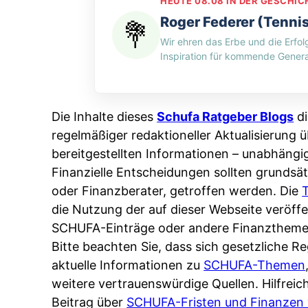
e
HEUTE 08.08 IN DER GESCHIC
H
n
d
n
Roger Federer (Tenni
-
g
i
:
Wir ehren das Erbe und die Erfol
M
p
n
W
Inspiration für kommende Genera
y
e
w
e
t
r
e
r
h
A
l
s
Die Inhalte dieses
Schufa Ratgeber Blogs
di
o
p
c
p
regelmäßiger redaktioneller Aktualisierung ü
s
p
h
e
bereitgestellten Informationen – unabhängi
:
&
e
i
Finanzielle Entscheidungen sollten grundsät
W
O
n
c
oder Finanzberater, getroffen werden. Die
e
n
L
h
die Nutzung der auf dieser Webseite veröf
n
l
ä
e
SCHUFA-Einträge oder andere Finanztheme
n
i
n
r
Bitte beachten Sie, dass sich gesetzliche 
d
n
d
t
aktuelle Informationen zu
SCHUFA-Themen
e
e
e
I
weitere vertrauenswürdige Quellen. Hilfrei
r
:
r
h
Beitrag über
SCHUFA-Fristen und Finanzen 
S
W