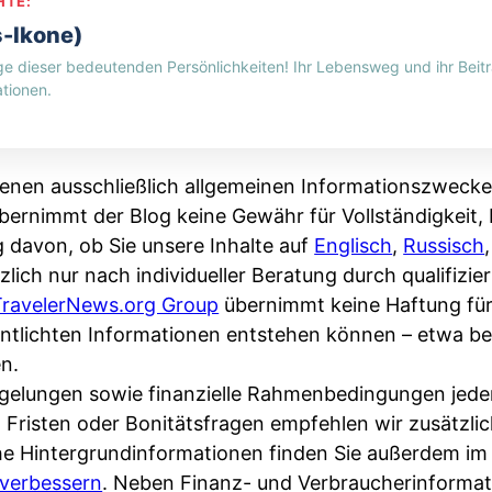
HTE:
s-Ikone)
ge dieser bedeutenden Persönlichkeiten! Ihr Lebensweg und ihr Beitr
tionen.
enen ausschließlich allgemeinen Informationszwecke
bernimmt der Blog keine Gewähr für Vollständigkeit, R
g davon, ob Sie unsere Inhalte auf
Englisch
,
Russisch
zlich nur nach individueller Beratung durch qualifizi
TravelerNews.org Group
übernimmt keine Haftung fü
fentlichten Informationen entstehen können – etwa 
n.
Regelungen sowie finanzielle Rahmenbedingungen jede
, Fristen oder Bonitätsfragen empfehlen wir zusätzli
che Hintergrundinformationen finden Sie außerdem i
verbessern
. Neben Finanz- und Verbraucherinformat