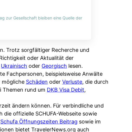
ag zur Gesellschaft bleiben eine Quelle der
n. Trotz sorgfältiger Recherche und
ichtigkeit oder Aktualität der
,
Ukrainisch
oder
Georgisch
lesen.
erte Fachpersonen, beispielsweise Anwälte
r mögliche
Schäden
oder
Verluste
, die durch
bei Themen rund um
DKB Visa Debit
,
rzeit ändern können. Für verbindliche und
ch die offizielle SCHUFA-Webseite sowie
m
Schufa Öffnungszeiten Beitrag
sowie im
ionen bietet TravelerNews.org auch