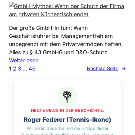
e
e
n
i
r
w
c
k
e
h
l
Der große GmbH-Irrtum: Wann
l
e
ä
Geschäftsführer bei Managementfehlern
c
r
r
unbegrenzt mit dem Privatvermögen haften.
h
t
u
Alles zu § 43 GmbHG und D&O-Schutz
e
I
n
:
Weiterlesen
n
h
g
G
1
2
3
…
46
Nächste Seite
→
L
r
p
m
ä
e
e
b
n
D
r
H
d
a
A
-
e
t
p
M
r
HEUTE 08.08 IN DER GESCHICHTE:
e
p
y
n
Roger Federer (Tennis-Ikone)
n
&
t
f
Wir ehren das Erbe und die Erfolge dieser
w
O
h
u
bedeutenden Persönlichkeiten! Ihr Lebensweg