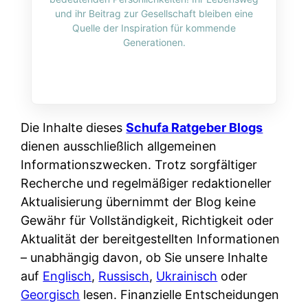
i
n
und ihr Beitrag zur Gesellschaft bleiben eine
o
n
r
l
Quelle der Inspiration für kommende
s
k
Generationen.
k
i
:
t
l
n
W
i
i
e
e
o
c
:
n
n
h
W
n
Die Inhalte dieses
Schufa Ratgeber Blogs
i
?
a
d
dienen ausschließlich allgemeinen
e
s
e
Informationszwecken. Trotz sorgfältiger
r
i
r
Recherche und regelmäßiger redaktioneller
e
s
S
Aktualisierung übernimmt der Blog keine
n
t
c
Gewähr für Vollständigkeit, Richtigkeit oder
r
w
h
Aktualität der bereitgestellten Informationen
u
i
u
– unabhängig davon, ob Sie unsere Inhalte
s
r
t
auf
Englisch
,
Russisch
,
Ukrainisch
oder
s
k
z
Georgisch
lesen. Finanzielle Entscheidungen
i
l