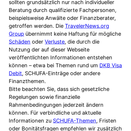
d
sollten grundsätzlich nur nach individueller
s
i
e
Beratung durch qualifizierte Fachpersonen,
c
c
r
beispielsweise Anwälte oder Finanzberater,
h
h
F
getroffen werden. Die
TravelerNews.org
e
k
i
Group
übernimmt keine Haftung für mögliche
B
o
r
Schäden
oder
Verluste
, die durch die
a
s
m
Nutzung der auf dieser Webseite
n
t
a
veröffentlichten Informationen entstehen
k
e
a
können – etwa bei Themen rund um
DKB Visa
k
n
m
Debit
, SCHUFA-Einträge oder andere
a
l
p
Finanzthemen.
r
o
r
Bitte beachten Sie, dass sich gesetzliche
t
s
i
Regelungen sowie finanzielle
e
u
v
Rahmenbedingungen jederzeit ändern
n
n
a
können. Für verbindliche und aktuelle
M
d
t
Informationen zu
SCHUFA-Themen
, Fristen
I
w
e
oder Bonitätsfragen empfehlen wir zusätzlich
R