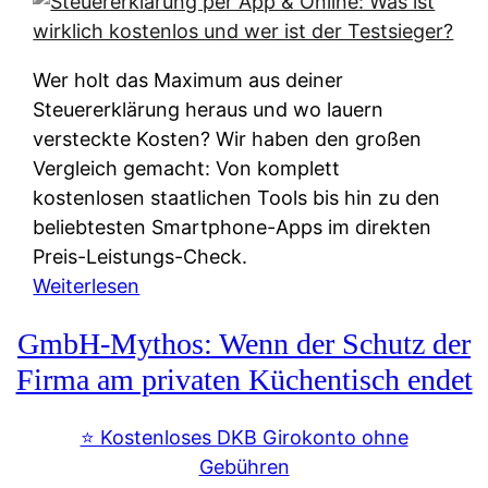
s
s
y
k
s
u
Wer holt das Maximum aus deiner
t
n
Steuererklärung heraus und wo lauern
e
f
versteckte Kosten? Wir haben den großen
m
t
Vergleich gemacht: Von komplett
M
e
kostenlosen staatlichen Tools bis hin zu den
I
i
beliebtesten Smartphone-Apps im direkten
R
e
Preis-Leistungs-Check.
:
n
:
Weiterlesen
W
:
S
i
GmbH-Mythos: Wenn der Schutz der
W
t
e
e
e
Firma am privaten Küchentisch endet
u
r
u
n
s
e
⭐️ Kostenloses DKB Girokonto ohne
d
p
r
Gebühren
i