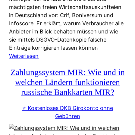
mächtigsten freien Wirtschaftsauskunfteien
in Deutschland vor: Crif, Boniversum und
Infoscore. Er erklärt, warum Verbraucher alle
Anbieter im Blick behalten müssen und wie
sie mittels DSGVO-Datenkopie falsche
Einträge korrigieren lassen können
:
Weiterlesen
S
Zahlungssystem MIR: Wie und in
c
h
welchen Ländern funktionieren
u
russische Bankkarten MIR?
f
a
⭐️ Kostenloses DKB Girokonto ohne
-
Gebühren
A
l