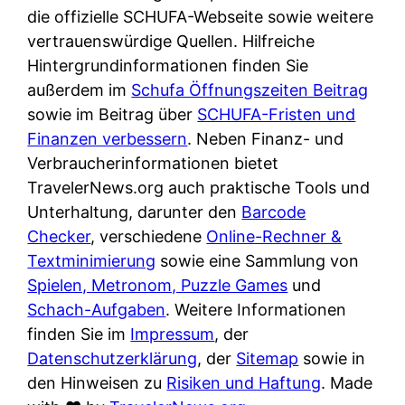
e
n
die offizielle SCHUFA-Webseite sowie weitere
?
r
K
vertrauenswürdige Quellen. Hilfreiche
i
ü
Hintergrundinformationen finden Sie
s
c
außerdem im
Schufa Öffnungszeiten Beitrag
t
h
sowie im Beitrag über
SCHUFA-Fristen und
d
e
Finanzen verbessern
. Neben Finanz- und
e
n
Verbraucherinformationen bietet
r
t
TravelerNews.org auch praktische Tools und
T
i
Unterhaltung, darunter den
Barcode
e
s
Checker
, verschiedene
Online-Rechner &
s
c
Textminimierung
sowie eine Sammlung von
t
h
Spielen, Metronom, Puzzle Games
und
s
e
Schach-Aufgaben
. Weitere Informationen
i
n
finden Sie im
Impressum
, der
e
d
Datenschutzerklärung
, der
Sitemap
sowie in
g
e
den Hinweisen zu
Risiken und Haftung
. Made
e