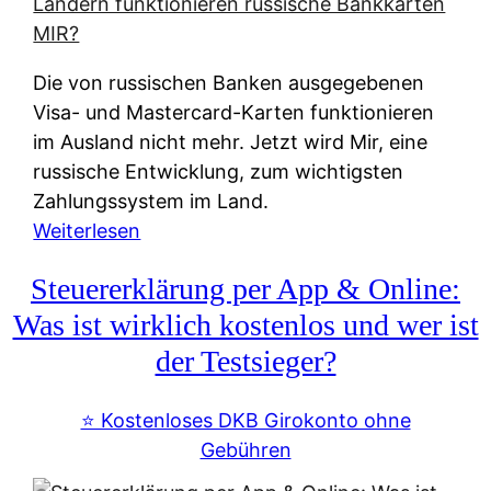
t
e
r
Die von russischen Banken ausgegebenen
n
Visa- und Mastercard-Karten funktionieren
a
im Ausland nicht mehr. Jetzt wird Mir, eine
t
russische Entwicklung, zum wichtigsten
i
Zahlungssystem im Land.
v
:
Weiterlesen
e
Z
&
Steuererklärung per App & Online:
a
f
h
Was ist wirklich kostenlos und wer ist
r
l
der Testsieger?
e
u
i
n
⭐️ Kostenloses DKB Girokonto ohne
e
g
Gebühren
A
s
u