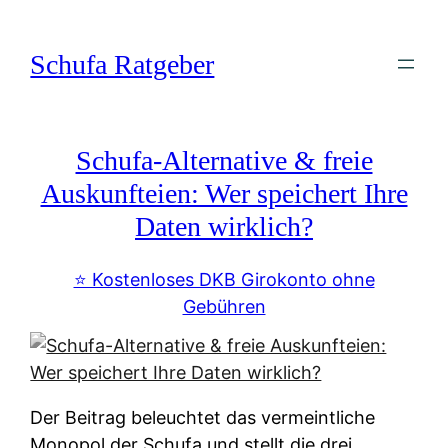
Zum
Inhalt
Schufa Ratgeber
springen
Schufa-Alternative & freie
Auskunfteien: Wer speichert Ihre
Daten wirklich?
⭐️ Kostenloses DKB Girokonto ohne
Gebühren
Der Beitrag beleuchtet das vermeintliche
Monopol der Schufa und stellt die drei