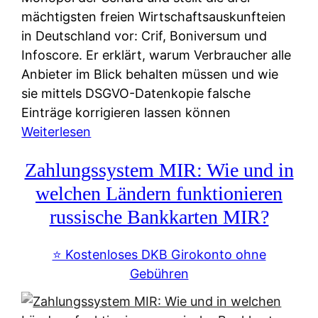
mächtigsten freien Wirtschaftsauskunfteien
in Deutschland vor: Crif, Boniversum und
Infoscore. Er erklärt, warum Verbraucher alle
Anbieter im Blick behalten müssen und wie
sie mittels DSGVO-Datenkopie falsche
Einträge korrigieren lassen können
:
Weiterlesen
S
Zahlungssystem MIR: Wie und in
c
h
welchen Ländern funktionieren
u
russische Bankkarten MIR?
f
a
⭐️ Kostenloses DKB Girokonto ohne
-
Gebühren
A
l