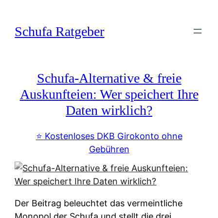
Zum
Inhalt
Schufa Ratgeber
springen
Schufa-Alternative & freie
Auskunfteien: Wer speichert Ihre
Daten wirklich?
⭐️ Kostenloses DKB Girokonto ohne
Gebühren
Der Beitrag beleuchtet das vermeintliche
Monopol der Schufa und stellt die drei