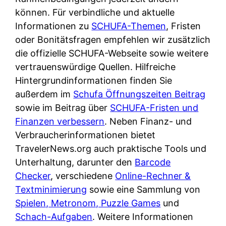
d
s
können. Für verbindliche und aktuelle
i
e
c
Informationen zu
SCHUFA-Themen
, Fristen
c
r
h
oder Bonitätsfragen empfehlen wir zusätzlich
h
F
e
die offizielle SCHUFA-Webseite sowie weitere
k
i
B
vertrauenswürdige Quellen. Hilfreiche
o
r
a
Hintergrundinformationen finden Sie
s
m
n
außerdem im
Schufa Öffnungszeiten Beitrag
t
a
k
sowie im Beitrag über
SCHUFA-Fristen und
e
a
k
Finanzen verbessern
. Neben Finanz- und
n
m
a
Verbraucherinformationen bietet
l
p
r
TravelerNews.org auch praktische Tools und
o
r
t
Unterhaltung, darunter den
Barcode
s
i
e
Checker
, verschiedene
Online-Rechner &
u
v
n
Textminimierung
sowie eine Sammlung von
n
a
M
Spielen, Metronom, Puzzle Games
und
d
t
I
Schach-Aufgaben
. Weitere Informationen
w
e
R