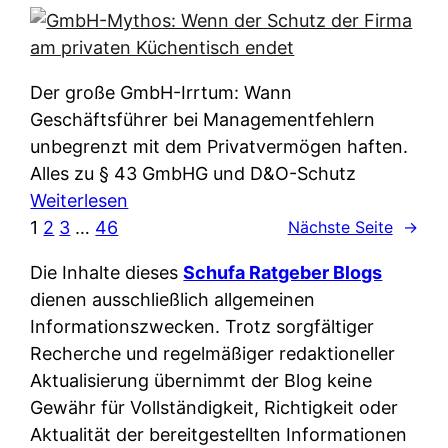
e
e
n
i
r
w
c
k
e
h
l
Der große GmbH-Irrtum: Wann
l
e
ä
Geschäftsführer bei Managementfehlern
c
r
r
unbegrenzt mit dem Privatvermögen haften.
h
t
u
Alles zu § 43 GmbHG und D&O-Schutz
e
I
n
:
Weiterlesen
n
h
g
G
1
2
3
…
46
Nächste Seite
→
L
r
p
m
ä
e
Die Inhalte dieses
Schufa Ratgeber Blogs
e
b
n
D
dienen ausschließlich allgemeinen
r
H
d
a
Informationszwecken. Trotz sorgfältiger
A
-
e
t
Recherche und regelmäßiger redaktioneller
p
M
r
e
Aktualisierung übernimmt der Blog keine
p
y
n
n
Gewähr für Vollständigkeit, Richtigkeit oder
&
t
f
w
Aktualität der bereitgestellten Informationen
O
h
u