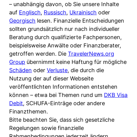
i
– unabhängig davon, ob Sie unsere Inhalte
n
o
n
r
auf
Englisch
,
Russisch
,
Ukrainisch
oder
l
s
k
k
Georgisch
lesen. Finanzielle Entscheidungen
i
:
t
l
sollten grundsätzlich nur nach individueller
n
W
i
i
Beratung durch qualifizierte Fachpersonen,
e
e
o
c
beispielsweise Anwälte oder Finanzberater,
:
n
n
h
getroffen werden. Die
TravelerNews.org
W
n
i
?
Group
übernimmt keine Haftung für mögliche
a
d
e
Schäden
oder
Verluste
, die durch die
s
e
r
Nutzung der auf dieser Webseite
i
r
e
veröffentlichten Informationen entstehen
s
S
n
können – etwa bei Themen rund um
DKB Visa
t
c
r
Debit
, SCHUFA-Einträge oder andere
w
h
u
Finanzthemen.
i
u
s
Bitte beachten Sie, dass sich gesetzliche
r
t
s
Regelungen sowie finanzielle
k
z
i
Rahmenbedingungen jederzeit ändern
l