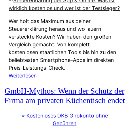
s
s
y
k
s
u
Wer holt das Maximum aus deiner
t
n
Steuererklärung heraus und wo lauern
e
f
versteckte Kosten? Wir haben den großen
m
t
Vergleich gemacht: Von komplett
M
e
kostenlosen staatlichen Tools bis hin zu den
I
i
beliebtesten Smartphone-Apps im direkten
R
e
Preis-Leistungs-Check.
:
n
:
Weiterlesen
W
:
S
i
GmbH-Mythos: Wenn der Schutz der
W
t
e
e
e
Firma am privaten Küchentisch endet
u
r
u
n
s
e
⭐️ Kostenloses DKB Girokonto ohne
d
p
r
Gebühren
i