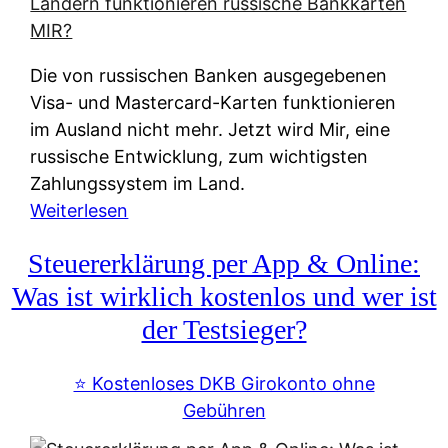
t
e
r
Die von russischen Banken ausgegebenen
n
Visa- und Mastercard-Karten funktionieren
a
im Ausland nicht mehr. Jetzt wird Mir, eine
t
russische Entwicklung, zum wichtigsten
i
Zahlungssystem im Land.
v
:
Weiterlesen
e
Z
&
Steuererklärung per App & Online:
a
f
h
Was ist wirklich kostenlos und wer ist
r
l
der Testsieger?
e
u
i
n
⭐️ Kostenloses DKB Girokonto ohne
e
g
Gebühren
A
s
u