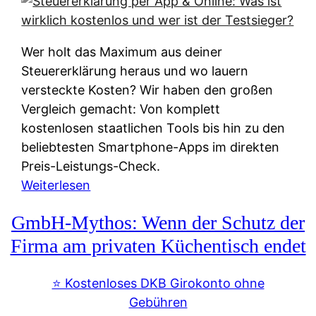
s
s
y
k
s
u
Wer holt das Maximum aus deiner
t
n
Steuererklärung heraus und wo lauern
e
f
versteckte Kosten? Wir haben den großen
m
t
Vergleich gemacht: Von komplett
M
e
kostenlosen staatlichen Tools bis hin zu den
I
i
beliebtesten Smartphone-Apps im direkten
R
e
Preis-Leistungs-Check.
:
n
:
Weiterlesen
W
:
S
i
GmbH-Mythos: Wenn der Schutz der
W
t
e
e
e
Firma am privaten Küchentisch endet
u
r
u
n
s
e
⭐️ Kostenloses DKB Girokonto ohne
d
p
r
Gebühren
i