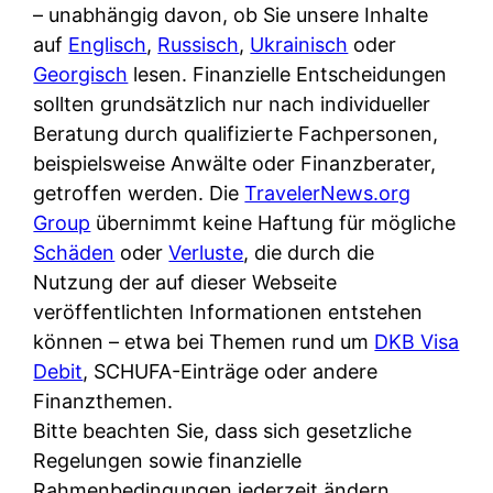
i
– unabhängig davon, ob Sie unsere Inhalte
n
o
n
r
auf
Englisch
,
Russisch
,
Ukrainisch
oder
l
s
k
k
Georgisch
lesen. Finanzielle Entscheidungen
i
:
t
l
sollten grundsätzlich nur nach individueller
n
W
i
i
Beratung durch qualifizierte Fachpersonen,
e
e
o
c
beispielsweise Anwälte oder Finanzberater,
:
n
n
h
getroffen werden. Die
TravelerNews.org
W
n
i
?
Group
übernimmt keine Haftung für mögliche
a
d
e
Schäden
oder
Verluste
, die durch die
s
e
r
Nutzung der auf dieser Webseite
i
r
e
veröffentlichten Informationen entstehen
s
S
n
können – etwa bei Themen rund um
DKB Visa
t
c
r
Debit
, SCHUFA-Einträge oder andere
w
h
u
Finanzthemen.
i
u
s
Bitte beachten Sie, dass sich gesetzliche
r
t
s
Regelungen sowie finanzielle
k
z
i
Rahmenbedingungen jederzeit ändern
l