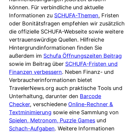
d
s
können. Für verbindliche und aktuelle
i
e
c
Informationen zu
SCHUFA-Themen
, Fristen
c
r
h
oder Bonitätsfragen empfehlen wir zusätzlich
h
F
e
die offizielle SCHUFA-Webseite sowie weitere
k
i
B
vertrauenswürdige Quellen. Hilfreiche
o
r
a
Hintergrundinformationen finden Sie
s
m
n
außerdem im
Schufa Öffnungszeiten Beitrag
t
a
k
sowie im Beitrag über
SCHUFA-Fristen und
e
a
k
Finanzen verbessern
. Neben Finanz- und
n
m
a
Verbraucherinformationen bietet
l
p
r
TravelerNews.org auch praktische Tools und
o
r
t
Unterhaltung, darunter den
Barcode
s
i
e
Checker
, verschiedene
Online-Rechner &
u
v
n
Textminimierung
sowie eine Sammlung von
n
a
M
Spielen, Metronom, Puzzle Games
und
d
t
I
Schach-Aufgaben
. Weitere Informationen
w
e
R