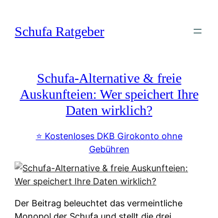
Zum
Inhalt
Schufa Ratgeber
springen
Schufa-Alternative & freie
Auskunfteien: Wer speichert Ihre
Daten wirklich?
⭐️ Kostenloses DKB Girokonto ohne
Gebühren
Der Beitrag beleuchtet das vermeintliche
Monopol der Schufa und stellt die drei