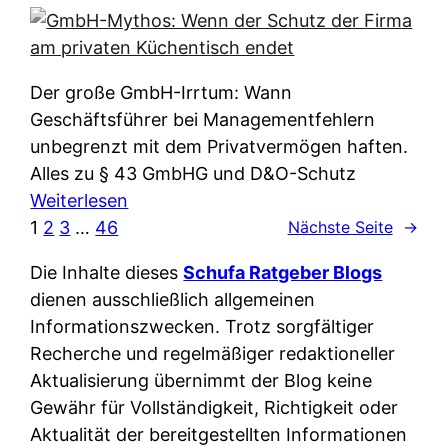
e
e
n
i
r
w
c
k
e
h
l
Der große GmbH-Irrtum: Wann
l
e
ä
Geschäftsführer bei Managementfehlern
c
r
r
unbegrenzt mit dem Privatvermögen haften.
h
t
u
Alles zu § 43 GmbHG und D&O-Schutz
e
I
n
:
Weiterlesen
n
h
g
G
1
2
3
…
46
Nächste Seite
→
L
r
p
m
ä
e
Die Inhalte dieses
Schufa Ratgeber Blogs
e
b
n
D
dienen ausschließlich allgemeinen
r
H
d
a
Informationszwecken. Trotz sorgfältiger
A
-
e
t
Recherche und regelmäßiger redaktioneller
p
M
r
e
Aktualisierung übernimmt der Blog keine
p
y
n
n
Gewähr für Vollständigkeit, Richtigkeit oder
&
t
f
w
Aktualität der bereitgestellten Informationen
O
h
u