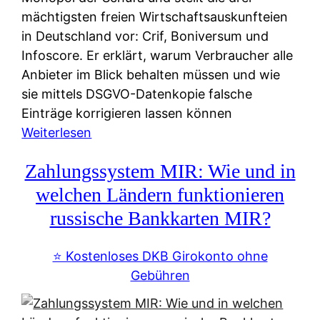
mächtigsten freien Wirtschaftsauskunfteien
in Deutschland vor: Crif, Boniversum und
Infoscore. Er erklärt, warum Verbraucher alle
Anbieter im Blick behalten müssen und wie
sie mittels DSGVO-Datenkopie falsche
Einträge korrigieren lassen können
:
Weiterlesen
S
Zahlungssystem MIR: Wie und in
c
h
welchen Ländern funktionieren
u
russische Bankkarten MIR?
f
a
⭐️ Kostenloses DKB Girokonto ohne
-
Gebühren
A
l