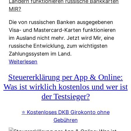
t
e
r
Die von russischen Banken ausgegebenen
n
Visa- und Mastercard-Karten funktionieren
a
im Ausland nicht mehr. Jetzt wird Mir, eine
t
russische Entwicklung, zum wichtigsten
i
Zahlungssystem im Land.
v
:
Weiterlesen
e
Z
&
Steuererklärung per App & Online:
a
f
h
Was ist wirklich kostenlos und wer ist
r
l
der Testsieger?
e
u
i
n
⭐️ Kostenloses DKB Girokonto ohne
e
g
Gebühren
A
s
u